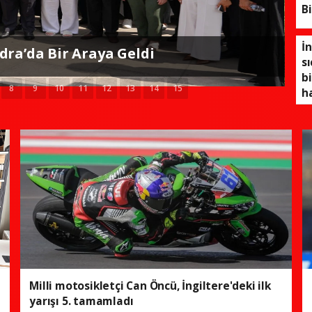
B
nına müdahalenin haftaya kadar
İ
eği açıklandı
sı
bi
8
9
10
11
12
13
14
15
h
Milli motosikletçi Can Öncü, İngiltere'deki ilk
yarışı 5. tamamladı