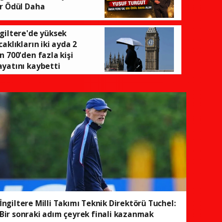
ir Ödül Daha
ngiltere'de yüksek
İngiltere'nin yarısı ani kuraklıkl
caklıkların iki ayda 2
n 700'den fazla kişi
ayatını kaybetti
İngiltere Milli Takımı Teknik Direktörü Tuchel:
Bir sonraki adım çeyrek finali kazanmak