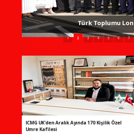
İngiltere'deki orman yangı
sürebilec
1
2
3
4
5
6
7
ICMG UK’den Aralık Ayında 170 Kişilik Özel
Umre Kafilesi