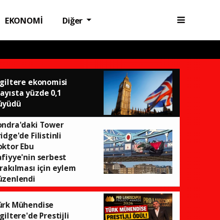
EKONOMİ
Diğer
ngiltere ekonomisi
ayısta yüzde 0,1
üyüdü
ondra'daki Tower
idge'de Filistinli
oktor Ebu
afiyye'nin serbest
ırakılması için eylem
üzenlendi
ürk Mühendise
giltere'de Prestijli