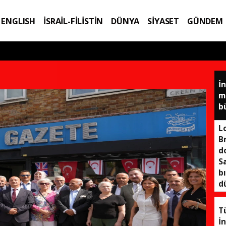
ENGLISH
İSRAİL-FİLİSTİN
DÜNYA
SİYASET
GÜNDEM
IK
TEKNOLOJİ
İ
m
b
L
Br
d
S
b
d
T
İn