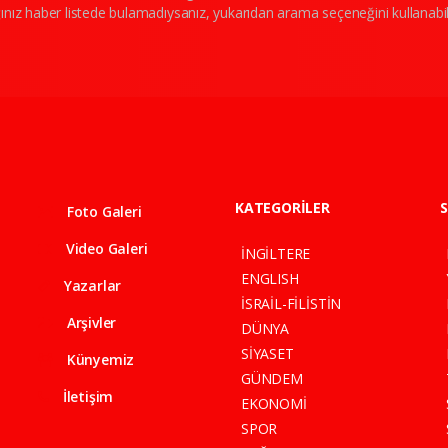
ınız haber listede bulamadıysanız, yukarıdan arama seçeneğini kullanabili
KATEGORİLER
S
Foto Galeri
Video Galeri
İNGİLTERE
ENGLISH
Yazarlar
İSRAİL-FİLİSTİN
Arşivler
DÜNYA
SİYASET
Künyemiz
GÜNDEM
İletişim
EKONOMİ
SPOR