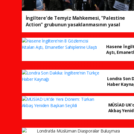
İngiltere'de Temyiz Mahkemesi, "Palestine
Action" grubunun yasaklanmasının yasal
olduğuna hükmetti
Hasene İngilt
Aştı, Emanetl
Londra Son D
Haber Kayna
MÜSİAD UK’d
Akbaş Yenid