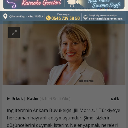
ABONE OL
Erkek
|
Kadın
(Haberi Sesli Oku)
İngiltere’nin Ankara Büyükelçisi Jill Morris, ” Türkiye’ye
her zaman hayranlık duymuşumdur. Şimdi sizlerin
düşüncelerini duymak isterim. Neler yapmalı, nereleri