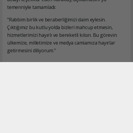
temenniyle tamamladı:
"Rabbim birlik ve beraberliğimizi daim eylesin.
Çıktığımız bu kutlu yolda bizleri mahcup etmesin,
hizmetlerimizi hayırlı ve bereketli kılsın. Bu görevin
ülkemize, milletimize ve medya camiamıza hayırlar
getirmesini diliyorum."
#İsmail Karakaş
#TİMBİR
Okuyucu Yorumları
(0)
Gönder