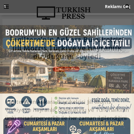
Anasayfa
İNGİLTERE
İngiltere’nin Ankara Büyükelçisi
Jill Morris Türkiye’ye hayranlık
duyduğunu söyledi
İNGİLTERE
07.06.2023 - 21:18, Güncelleme: 07.06.2023 - 21:18
İngiltere’nin Ankara Büyükelçisi Jill Morris,
Türkiye’ye hayranlık duyduğunu ve Türk halkının
ünlü misafirperverliği ile her zaman ilgilendiğini
söyledi.