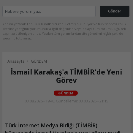
Gönder
Yorum yazarak Topluluk Kuralları’nı kabul etmiş bulunuyor ve turkishpress.co.uk
sitesine yaptığınız yorumunuzla ilgili doğrudan veya dolaylı tüm sorumluluğu tek
başınıza üstleniyorsunuz. Yazılan tüm yorumlardan site yönetimi hiçbir şekilde
sorumlu tutulamaz.
Anasayfa
GÜNDEM
İsmail Karakaş'a TİMBİR'de Yeni
Görev
GÜNDEM
03.08.2026 - 19:48, Güncelleme: 03.08.2026 - 21:15
Türk İnternet Medya Birliği (TİMBİR)