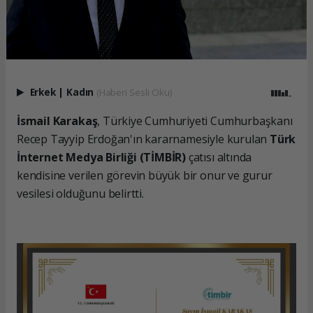
Erkek
|
Kadın
(Haberi Sesli Oku)
İsmail Karakaş
, Türkiye Cumhuriyeti Cumhurbaşkanı
Recep Tayyip Erdoğan'ın kararnamesiyle kurulan
Türk
İnternet Medya Birliği (TİMBİR)
çatısı altında
kendisine verilen görevin büyük bir onur ve gurur
vesilesi olduğunu belirtti.