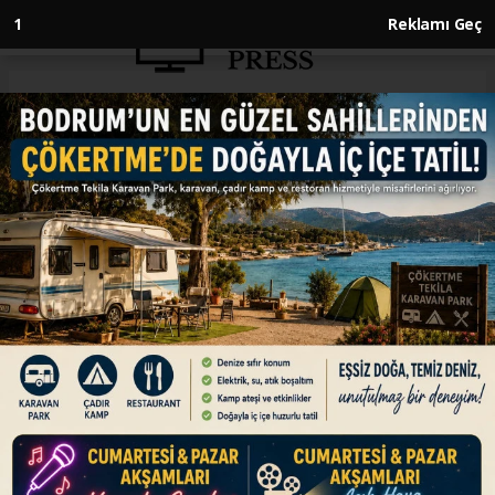
Anasayfa
ENGLISH
Pentagon overestimates value
of weapons, equipment given
to Ukraine by $6.2B
ENGLISH
21.06.2023 - 10:44, Güncelleme: 21.06.2023 - 10:44
Valuation errors in no way impacted provision
of support to Ukraine, says spokeswoman
ABONE OL