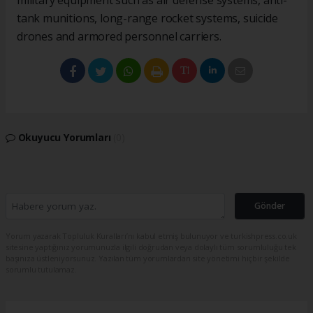
military equipment such as air defense systems, anti-
tank munitions, long-range rocket systems, suicide
drones and armored personnel carriers.
Okuyucu Yorumları
(0)
Gönder
Yorum yazarak Topluluk Kuralları’nı kabul etmiş bulunuyor ve turkishpress.co.uk
sitesine yaptığınız yorumunuzla ilgili doğrudan veya dolaylı tüm sorumluluğu tek
başınıza üstleniyorsunuz. Yazılan tüm yorumlardan site yönetimi hiçbir şekilde
sorumlu tutulamaz.