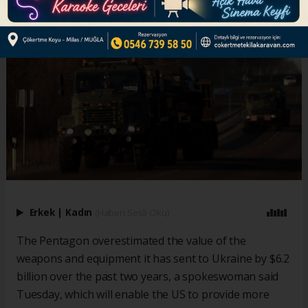
Erkek
|
Kadın
(Haberi Sesli Oku)
The Pentagon overestimated the value of the
weapons and equipment it has sent to Ukraine by $6.2
billion over the past two years, a spokeswoman said
Tuesday, which will enable the US to provide more