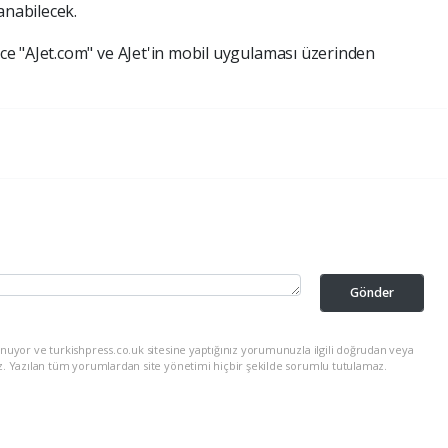
anabilecek.
e "AJet.com" ve AJet'in mobil uygulaması üzerinden
Gönder
nuyor ve turkishpress.co.uk sitesine yaptığınız yorumunuzla ilgili doğrudan veya
z. Yazılan tüm yorumlardan site yönetimi hiçbir şekilde sorumlu tutulamaz.