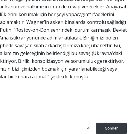
Onlar kanun ve halkımızın önünde cevap verecekler. Anayasal
üklerini korumak için her şeyi yapacağım” ifadelerini
k saplamaktır" Wagner’in askeri binalarda kontrolü sağladığı
utin, “Rostov-on-Don şehrindeki durum karmaşık. Devlet
Ama istikrar yönünde adımlar atılacak. Birliğimizi bölen
phede savaşan silah arkadaşlarımıza karşı ihanettir. Bu,
Halkımızın geleceğinin belirlendiği bu savaş (Ukrayna'daki
ktiriyor. Birlik, konsolidasyon ve sorumluluk gerektiriyor.
ımızın bizi içimizden bozmak için yararlanabileceği veya
ar bir kenara atılmalı” şeklinde konuştu.
Gönder