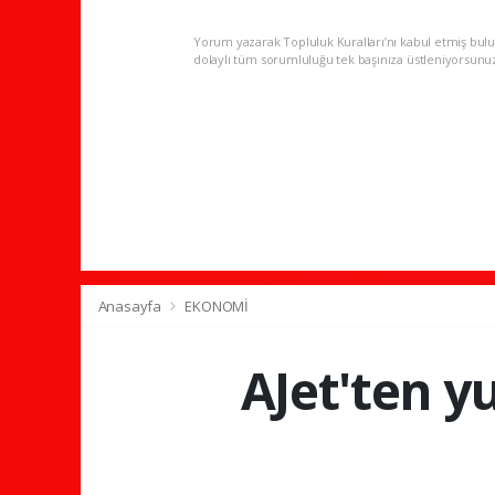
Yorum yazarak Topluluk Kuralları’nı kabul etmiş bulu
dolaylı tüm sorumluluğu tek başınıza üstleniyorsunu
Anasayfa
EKONOMİ
AJet'ten yu