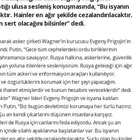
ptığı ulusa sesleniş konuşmasında, “Bu isyanın
ır. Hainler en ağır şekilde cezalandırılacaktır.
n sert olacağını bilsinler” dedi.
paralı asker şirketi Wagner’in kurucusu Evgeny Prigojin'in
ndi. Putin, “Gece tüm cephelerdeki ordu birliklerinin
ramanca savaşıyor. Rusya halkına, askerlerine, güvenlik
isyan yoluna itilenlere sesleniyorum. Rusya geleceği için ağır
nın tüm askeri ve enformasyon araçları kullanılıyor.
ve özgürlüklerini korumak için her şeyi yapacağım.
 ihanet etmişlerdir ve bunun hesabını vereceklerdir” dedi.
aktır" Wagner lideri Evgeny Prigojin ve isyana katılan
n Putin, “Biz bugün devletimizi korumaya her türlü hazırız.
u an kendi çıkarlarını düşünen insanlara karşıyız.
i de Rusya için canlarını feda ediyordu. Ancak şu an
ın içinde silahlı ayaklanma başlatanlar var. Bu isyanın
ler en ağır şekilde cezalandırılacaktır. Suçlu olan bu kişiler