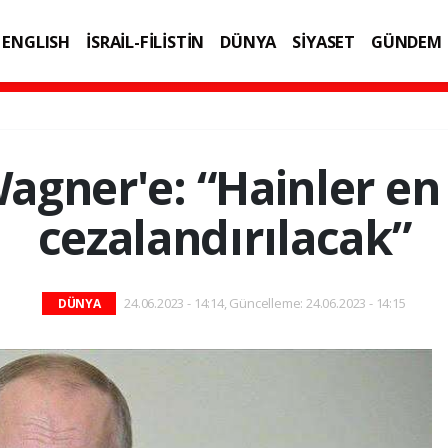
ENGLISH
İSRAİL-FİLİSTİN
DÜNYA
SİYASET
GÜNDEM
IK
TEKNOLOJİ
agner'e: “Hainler en 
cezalandırılacak”
24.06.2023 - 14:14, Güncelleme: 24.06.2023 - 14:15
DÜNYA