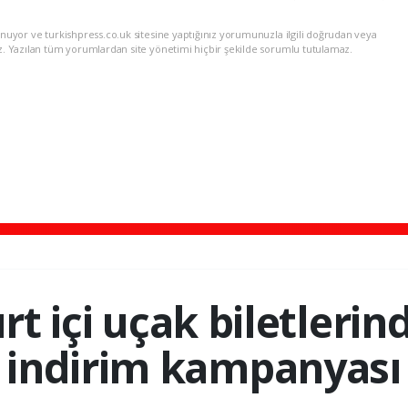
nuyor ve turkishpress.co.uk sitesine yaptığınız yorumunuzla ilgili doğrudan veya
z. Yazılan tüm yorumlardan site yönetimi hiçbir şekilde sorumlu tutulamaz.
rt içi uçak biletleri
indirim kampanyası