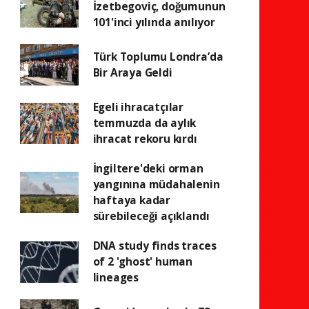
İzetbegoviç, doğumunun
101'inci yılında anılıyor
Türk Toplumu Londra’da
Bir Araya Geldi
Egeli ihracatçılar
temmuzda da aylık
ihracat rekoru kırdı
İngiltere'deki orman
yangınına müdahalenin
haftaya kadar
sürebileceği açıklandı
DNA study finds traces
of 2 'ghost' human
lineages