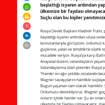
başlattığı isyanın ardından ya
ülkemize bir faydası olmayacakt
Suçlu olan bu kişiler yanıtımızı
Rusya Devlet Başkanı Vladimir Putin, 
başlattığı isyanın ardından ulusa sesle
komutanlarıyla görüştüm, ordumuz kah
güçlerine, yalan ve tehditlerle silahlı 
mücadele veriyor. Rusya’ya karşı Batı’
Anayasal düzeni, vatandaşların yaşam 
Vatandaşlarına silah çekenler Rusya'ya
"Hainler en ağır şekilde cezalandırılac
Wagner savaşçılarını hainlikle suçlaya
Bugün yaşanan tam olarak hainliktir. Ş
Ordumuzu destekliyoruz. Wagner güçler
onların içinde hainler var. Şu an onlar
ülkemize bir faydası olmayacaktır. Hain