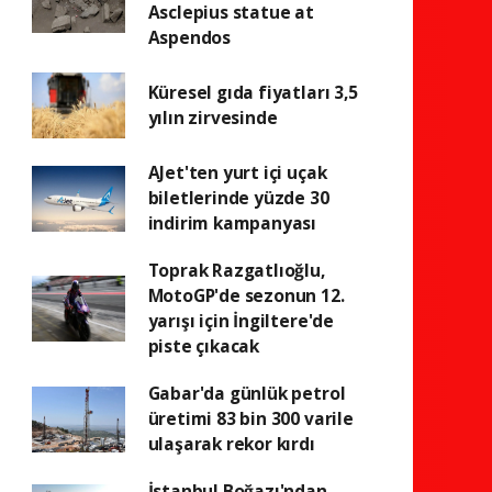
Asclepius statue at
Aspendos
Küresel gıda fiyatları 3,5
yılın zirvesinde
AJet'ten yurt içi uçak
biletlerinde yüzde 30
indirim kampanyası
Toprak Razgatlıoğlu,
MotoGP'de sezonun 12.
yarışı için İngiltere'de
piste çıkacak
Gabar'da günlük petrol
üretimi 83 bin 300 varile
ulaşarak rekor kırdı
İstanbul Boğazı'ndan