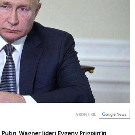
ABONE OL
Putin, Wagner lideri Evgeny Prigojin’in