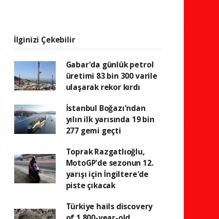
İlginizi Çekebilir
Gabar'da günlük petrol
üretimi 83 bin 300 varile
ulaşarak rekor kırdı
İstanbul Boğazı'ndan
yılın ilk yarısında 19 bin
277 gemi geçti
Toprak Razgatlıoğlu,
MotoGP'de sezonun 12.
yarışı için İngiltere'de
piste çıkacak
Türkiye hails discovery
of 1,800-year-old