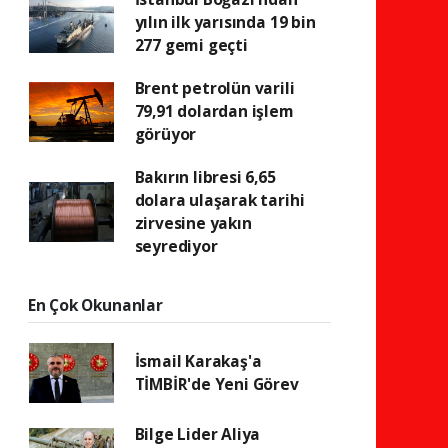
yılın ilk yarısında 19 bin
277 gemi geçti
Brent petrolün varili
79,91 dolardan işlem
görüyor
Bakırın libresi 6,65
dolara ulaşarak tarihi
zirvesine yakın
seyrediyor
En Çok Okunanlar
İsmail Karakaş'a
TİMBİR'de Yeni Görev
Bilge Lider Aliya