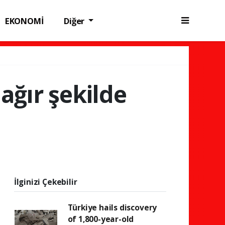
EKONOMİ
Diğer
ağır şekilde
İlginizi Çekebilir
Türkiye hails discovery
of 1,800-year-old