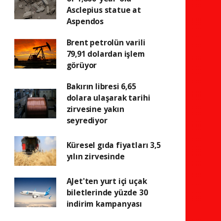
Asclepius statue at
Aspendos
Brent petrolün varili
79,91 dolardan işlem
görüyor
Bakırın libresi 6,65
dolara ulaşarak tarihi
zirvesine yakın
seyrediyor
Küresel gıda fiyatları 3,5
yılın zirvesinde
AJet'ten yurt içi uçak
biletlerinde yüzde 30
indirim kampanyası