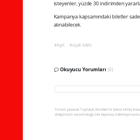
isteyenler, yüzde 30 indirimden yararl
Kampanya kapsamındaki biletler sadec
alınabilecek.
#Ajet
#uçak bileti
Okuyucu Yorumları
(0)
Yorum yazarak Topluluk Kuralları’nı kabul etmiş bulu
dolaylı tüm sorumluluğu tek başınıza üstleniyorsunu