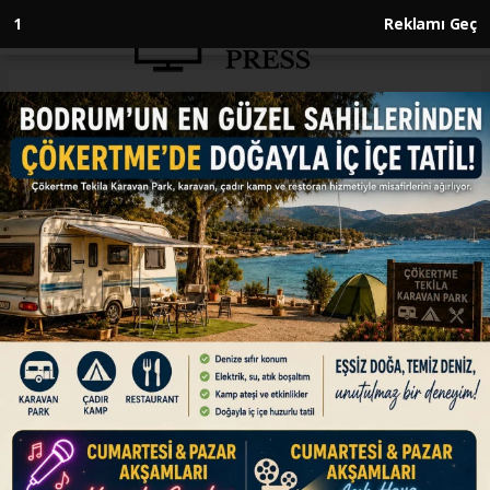
Anasayfa
KÜLTÜR SANAT
Sibel Tüzün 22 Haziran’da
Richmond Arts& Ideas Festival’i
kapsamında Londra’da!
KÜLTÜR SANAT
15.06.2023 - 12:14, Güncelleme: 15.06.2023 - 12:14
Londra’nın en etkin belediyelerinden Richmond
Belediyesi’nin düzenlediği Sanat ve Fikirler
Festivali bu yıl ilk kez bir Türk sanatçıya
kapılarını açtı.