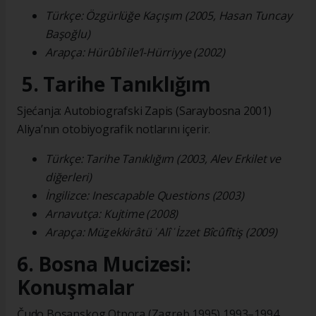
Türkçe: Özgürlüğe Kaçışım (2005, Hasan Tuncay
Başoğlu)
Arapça: Hürûbî ile’l-Hürriyye (2002)
5. Tarihe Tanıklığım
Sjećanja: Autobiografski Zapis (Saraybosna 2001)
Aliya’nın otobiyografik notlarını içerir.
Türkçe: Tarihe Tanıklığım (2003, Alev Erkilet ve
diğerleri)
İngilizce: Inescapable Questions (2003)
Arnavutça: Kujtime (2008)
Arapça: Müẕekkirâtü ʿAlî ʿİzzet Bîcûfîtiş (2009)
6. Bosna Mucizesi:
Konuşmalar
Čudo Bosanskog Otpora (Zagreb 1995) 1993–1994