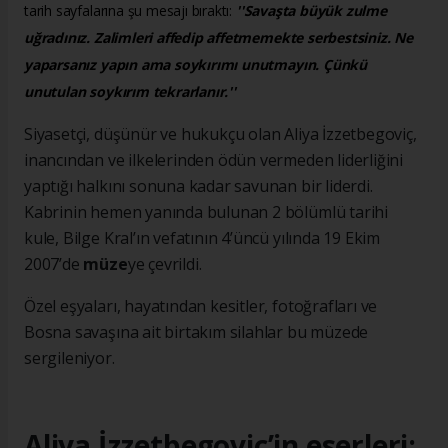
tarih sayfalarına şu mesajı bıraktı:
''Savaşta büyük zulme
uğradınız. Zalimleri affedip affetmemekte serbestsiniz. Ne
yaparsanız yapın ama soykırımı unutmayın. Çünkü
unutulan soykırım tekrarlanır.''
Siyasetçi, düşünür ve hukukçu olan Aliya İzzetbegoviç,
inancından ve ilkelerinden ödün vermeden liderliğini
yaptığı halkını sonuna kadar savunan bir liderdi.
Kabrinin hemen yanında bulunan 2 bölümlü tarihi
kule, Bilge Kral’ın vefatının 4’üncü yılında 19 Ekim
2007’de
müze
ye çevrildi.
Özel eşyaları, hayatından kesitler, fotoğrafları ve
Bosna savaşına ait birtakım silahlar bu müzede
sergileniyor.
Aliya İzzetbegoviç’in eserleri: