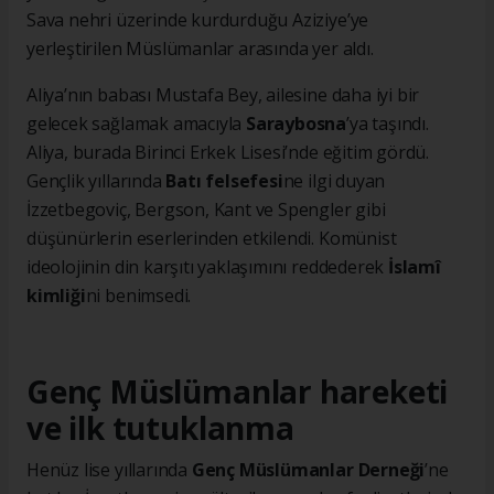
Sava nehri üzerinde kurdurduğu Aziziye’ye
yerleştirilen Müslümanlar arasında yer aldı.
Aliya’nın babası Mustafa Bey, ailesine daha iyi bir
gelecek sağlamak amacıyla
Saraybosna
’ya taşındı.
Aliya, burada Birinci Erkek Lisesi’nde eğitim gördü.
Gençlik yıllarında
Batı felsefesi
ne ilgi duyan
İzzetbegoviç, Bergson, Kant ve Spengler gibi
düşünürlerin eserlerinden etkilendi. Komünist
ideolojinin din karşıtı yaklaşımını reddederek
İslamî
kimliği
ni benimsedi.
Genç Müslümanlar hareketi
ve ilk tutuklanma
Henüz lise yıllarında
Genç Müslümanlar Derneği
’ne