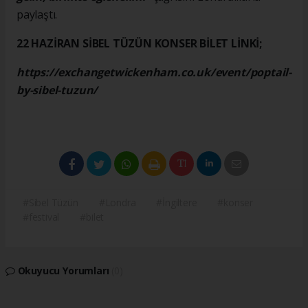
paylaştı.
22 HAZİRAN SİBEL TÜZÜN KONSER BİLET LİNKİ;
https://exchangetwickenham.co.uk/event/poptail-
by-sibel-tuzun/
#Sibel Tüzün
#Londra
#İngiltere
#konser
#festival
#bilet
Okuyucu Yorumları
(0)