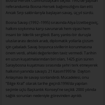
Bosna-Hersek Cumhurbaşkanı seçildi. 1992’de yapılan
referandumla Bosna-Hersek bağımsızlığını ilan etti.
Ancak Sırp saldırılarıyla başlayan savaş, üç yıl sürdü.
Bosna Savaşı (1992–1995) sırasında Aliya İzzetbegoviç,
halkını soykırıma karşı savunarak hem siyasi hem
insani bir liderlik sergiledi. Barış yanlısı bir duruşla
uluslararası destek aradı, diplomatik yollarla çözüm
için çabaladı. Savaş boyunca sivillerin korunmasına
önem verdi, ahlaki değerlerden taviz vermedi. Tarihin
en uzun kuşatmalarından biri olan, 1425 gün süren
Saraybosna kuşatması sırasında şehri terk etmeyerek
halkının yanında savaştı. 21 Kasım1995’te Dayton
Anlaşması ile savaşı sonlandırdı. Mücadelesi, onu
“Bilge Kral” olarak tarihe geçirdi.1996’da yapılan
seçimle üçlü Başkanlık Konseyi’ne seçildi. 2000 yılında
sağlık sorunları nedeniyle görevinden ayrıldı.