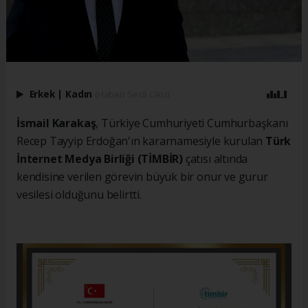
Erkek
|
Kadın
(Haberi Sesli Oku)
İsmail Karakaş
, Türkiye Cumhuriyeti Cumhurbaşkanı
Recep Tayyip Erdoğan'ın kararnamesiyle kurulan
Türk
İnternet Medya Birliği (TİMBİR)
çatısı altında
kendisine verilen görevin büyük bir onur ve gurur
vesilesi olduğunu belirtti.