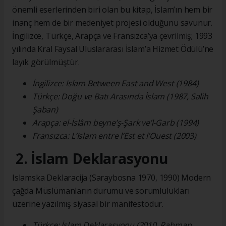
önemli eserlerinden biri olan bu kitap, İslam’ın hem bir
inanç hem de bir medeniyet projesi olduğunu savunur.
İngilizce, Türkçe, Arapça ve Fransızca’ya çevrilmiş; 1993
yılında Kral Faysal Uluslararası İslam’a Hizmet Ödülü’ne
layık görülmüştür.
İngilizce: Islam Between East and West (1984)
Türkçe: Doğu ve Batı Arasında İslam (1987, Salih
Şaban)
Arapça: el-İslâm beyne’ş-Şark ve’l-Garb (1994)
Fransızca: L’Islam entre l’Est et l’Ouest (2003)
2. İslam Deklarasyonu
Islamska Deklaracija (Saraybosna 1970, 1990) Modern
çağda Müslümanların durumu ve sorumlulukları
üzerine yazılmış siyasal bir manifestodur.
Türkçe: İslam Deklarasyonu (2010, Rahman