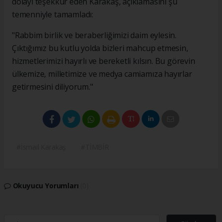
dolayı teşekkür eden Karakaş, açıklamasını şu
temenniyle tamamladı:
"Rabbim birlik ve beraberliğimizi daim eylesin.
Çıktığımız bu kutlu yolda bizleri mahcup etmesin,
hizmetlerimizi hayırlı ve bereketli kılsın. Bu görevin
ülkemize, milletimize ve medya camiamıza hayırlar
getirmesini diliyorum."
#İsmail Karakaş
#TİMBİR
Okuyucu Yorumları
(0)