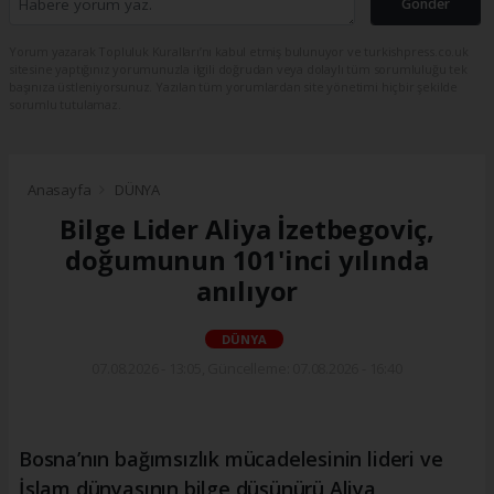
Gönder
Yorum yazarak Topluluk Kuralları’nı kabul etmiş bulunuyor ve turkishpress.co.uk
sitesine yaptığınız yorumunuzla ilgili doğrudan veya dolaylı tüm sorumluluğu tek
başınıza üstleniyorsunuz. Yazılan tüm yorumlardan site yönetimi hiçbir şekilde
sorumlu tutulamaz.
Anasayfa
DÜNYA
Bilge Lider Aliya İzetbegoviç,
doğumunun 101'inci yılında
anılıyor
DÜNYA
07.08.2026 - 13:05, Güncelleme: 07.08.2026 - 16:40
Bosna’nın bağımsızlık mücadelesinin lideri ve
İslam dünyasının bilge düşünürü Aliya