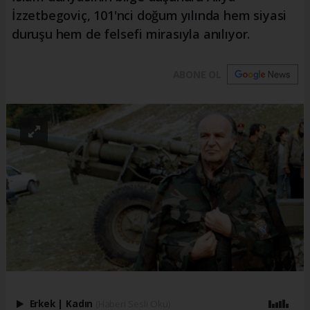
İzzetbegoviç, 101'nci doğum yılında hem siyasi
duruşu hem de felsefi mirasıyla anılıyor.
ABONE OL
Erkek
|
Kadın
(Haberi Sesli Oku)