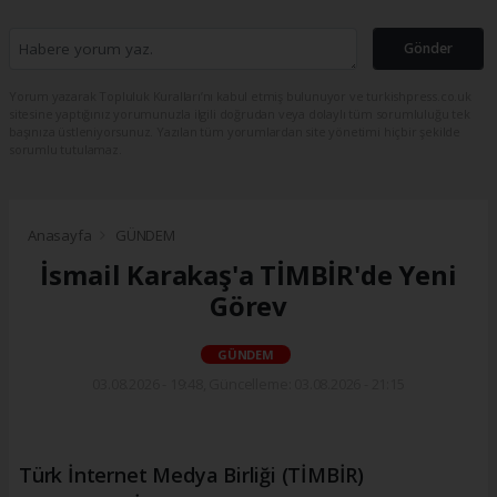
Gönder
Yorum yazarak Topluluk Kuralları’nı kabul etmiş bulunuyor ve turkishpress.co.uk
sitesine yaptığınız yorumunuzla ilgili doğrudan veya dolaylı tüm sorumluluğu tek
başınıza üstleniyorsunuz. Yazılan tüm yorumlardan site yönetimi hiçbir şekilde
sorumlu tutulamaz.
Anasayfa
GÜNDEM
İsmail Karakaş'a TİMBİR'de Yeni
Görev
GÜNDEM
03.08.2026 - 19:48, Güncelleme: 03.08.2026 - 21:15
Türk İnternet Medya Birliği (TİMBİR)