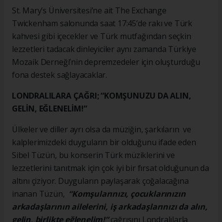
St. Mary’s Üniversitesi’ne ait The Exchange
Twickenham salonunda saat 17:45’de rakı ve Türk
kahvesi gibi içecekler ve Türk mutfağından seçkin
lezzetleri tadacak dinleyiciler aynı zamanda Türkiye
Mozaik Derneği’nin depremzedeler için oluşturduğu
fona destek sağlayacaklar.
LONDRALILARA ÇAĞRI; “KOMŞUNUZU DA ALIN,
GELİN, EĞLENELİM!”
Ülkeler ve diller ayrı olsa da müziğin, şarkıların ve
kalplerimizdeki duyguların bir olduğunu ifade eden
Sibel Tüzün, bu konserin Türk müziklerini ve
lezzetlerini tanıtmak için çok iyi bir fırsat olduğunun da
altını çiziyor. Duyguların paylaşarak çoğalacağına
inanan Tüzün,
“Komşularınızı, çocuklarınızın
arkadaşlarının ailelerini, iş arkadaşlarınızı da alın,
gelin, birlikte eğlenelim!”
çağrısını Londralılarla