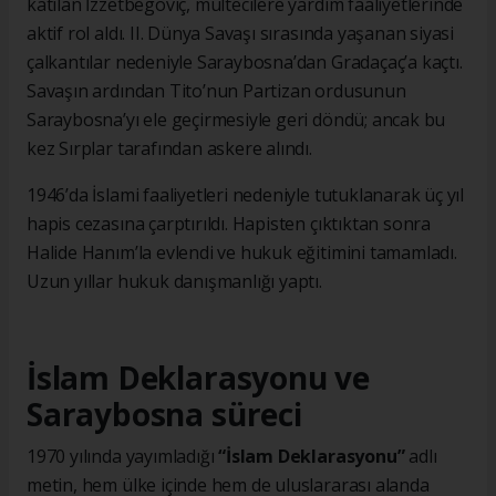
katılan İzzetbegoviç, mültecilere yardım faaliyetlerinde
aktif rol aldı. II. Dünya Savaşı sırasında yaşanan siyasi
çalkantılar nedeniyle Saraybosna’dan Gradaçaç’a kaçtı.
Savaşın ardından Tito’nun Partizan ordusunun
Saraybosna’yı ele geçirmesiyle geri döndü; ancak bu
kez Sırplar tarafından askere alındı.
1946’da İslami faaliyetleri nedeniyle tutuklanarak üç yıl
hapis cezasına çarptırıldı. Hapisten çıktıktan sonra
Halide Hanım’la evlendi ve hukuk eğitimini tamamladı.
Uzun yıllar hukuk danışmanlığı yaptı.
İslam Deklarasyonu ve
Saraybosna süreci
1970 yılında yayımladığı
“İslam Deklarasyonu”
adlı
metin, hem ülke içinde hem de uluslararası alanda