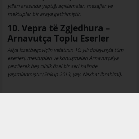
yılları arasında yaptığı açıklamalar, mesajlar ve
mektuplar bir araya getirilmiştir.
10. Vepra të Zgjedhura –
Arnavutça Toplu Eserler
Aliya İzzetbegoviç’in vefatının 10. yılı dolayısıyla tüm
eserleri, mektupları ve konuşmaları Arnavutça’ya
çevrilerek beş ciltlik özel bir seri halinde
yayımlanmıştır (Shkup 2013, yay. Nexhat Ibrahimi).
Okuyucu Yorumları
(0)