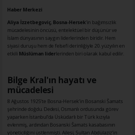
Haber Merkezi
Aliya İzzetbegoviç
,
Bosna-Hersek
’in bağımsızlık
mücadelesinin öncüsü, entelektüel bir düşünür ve
İslam dünyasının saygın liderlerinden biridir. Hem
siyasi duruşu hem de felsefi derinliğiyle 20. yüzyılın en
etkili
Müslüman lider
lerinden biri olarak kabul edilir.
Bilge Kral'ın hayatı ve
mücadelesi
8 Ağustos 1925’te Bosna-Hersek’in Bosanski Šamats
şehrinde doğdu. Dedesi, Osmanlı ordusunda görev
yaparken İstanbul’da Üsküdarlı bir Türk kızıyla
evlenmiş, ardından Bosanski Šamats kasabasının
yöneticiliğini üstlenmişti. Ailesi, Sultan Abdülaziz’in