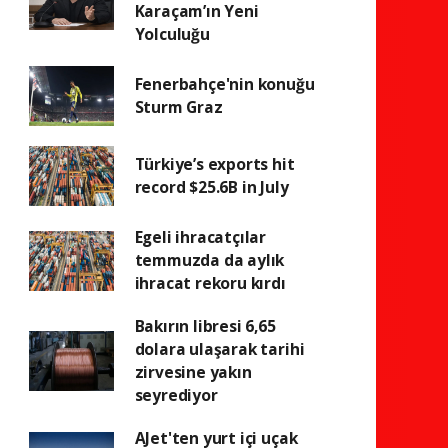
Karaçam’ın Yeni
Yolculuğu
Fenerbahçe'nin konuğu
Sturm Graz
Türkiye’s exports hit
record $25.6B in July
Egeli ihracatçılar
temmuzda da aylık
ihracat rekoru kırdı
Bakırın libresi 6,65
dolara ulaşarak tarihi
zirvesine yakın
seyrediyor
AJet'ten yurt içi uçak