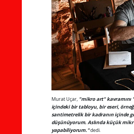
Murat Uçar,
"mikro art" kavramını "g
içindeki bir tabloyu, bir eseri, örn
santimetrelik bir kadranın içinde 
düşünüyorum. Aslında küçük mik
yapabiliyorum."
dedi.