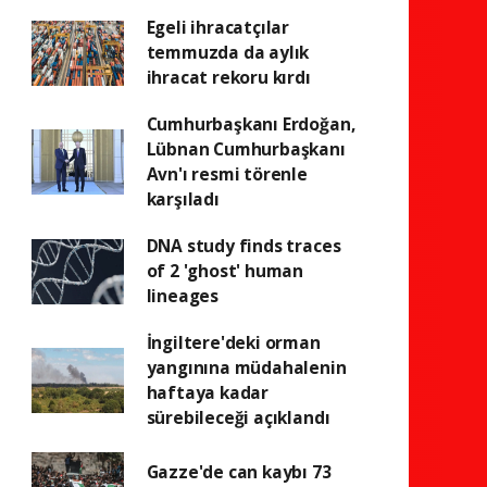
Egeli ihracatçılar
temmuzda da aylık
ihracat rekoru kırdı
Cumhurbaşkanı Erdoğan,
Lübnan Cumhurbaşkanı
Avn'ı resmi törenle
karşıladı
DNA study finds traces
of 2 'ghost' human
lineages
İngiltere'deki orman
yangınına müdahalenin
haftaya kadar
sürebileceği açıklandı
Gazze'de can kaybı 73