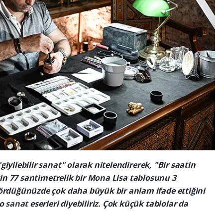
iyilebilir sanat" olarak nitelendirerek, "Bir saatin
eğin 77 santimetrelik bir Mona Lisa tablosunu 3
gördüğünüzde çok daha büyük bir anlam ifade ettiğini
ro
sanat
eserleri diyebiliriz. Çok küçük tablolar da