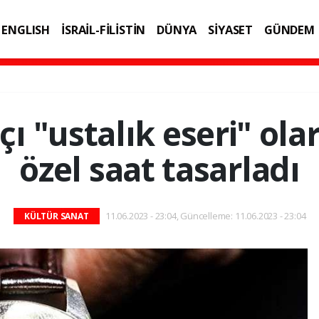
ENGLISH
İSRAİL-FİLİSTİN
DÜNYA
SİYASET
GÜNDEM
IK
TEKNOLOJİ
çı "ustalık eseri" ola
özel saat tasarladı
11.06.2023 - 23:04, Güncelleme: 11.06.2023 - 23:04
KÜLTÜR SANAT