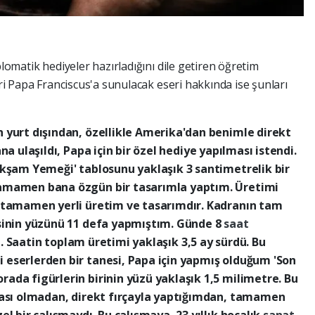
plomatik hediyeler hazırladığını dile getiren öğretim
eri Papa Franciscus'a sunulacak eseri hakkında ise şunları
 yurt dışından, özellikle Amerika'dan benimle direkt
na ulaşıldı, Papa için bir özel hediye yapılması istendi.
Akşam Yemeği' tablosunu yaklaşık 3 santimetrelik bir
tamamen bana özgün bir tasarımla yaptım. Üretimi
r tamamen yerli üretim ve tasarımdır. Kadranın tam
esinin yüzünü 11 defa yapmıştım. Günde 8
saat
ti. Saatin toplam üretimi yaklaşık 3,5 ay sürdü. Bu
eserlerden bir tanesi, Papa için yapmış olduğum 'Son
ada figürlerin birinin yüzü yaklaşık 1,5 milimetre. Bu
ması olmadan, direkt fırçayla yaptığımdan, tamamen
l bir çalışmaydı. Bu çalışmaya, 23 yıllık hocalık
sanat