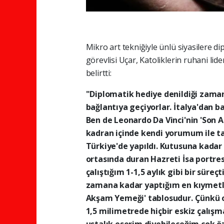
Mikro art tekniğiyle ünlü siyasilere di
görevlisi Uçar, Katoliklerin ruhani lid
belirtti:
"Diplomatik hediye denildiği zaman
bağlantıya geçiyorlar. İtalya'dan ba
Ben de Leonardo Da Vinci'nin 'Son 
kadran içinde kendi yorumum ile 
Türkiye'de yapıldı. Kutusuna kada
ortasında duran Hazreti İsa portr
çalıştığım 1-1,5 aylık gibi bir süreç
zamana kadar yaptığım en kıymetli 
Akşam Yemeği' tablosudur. Çünkü or
1,5 milimetrede hiçbir eskiz çalış
ustalık eserim diyebileceğim çok öze