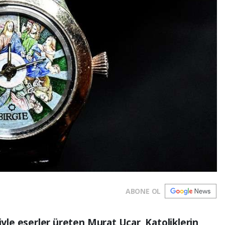
ABONE OL
ğiyle eserler üreten Murat Uçar, Katoliklerin