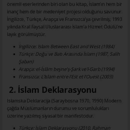
önemli eserlerinden biri olan bu kitap, İslam’ın hem bir
inanç hem de bir medeniyet projesi olduğunu savunur.
İngilizce, Türkçe, Arapça ve Fransızca’ya çevrilmiş; 1993
yılında Kral Faysal Uluslararası İslam’a Hizmet Ödülü’ne
layık görülmüştür.
İngilizce: Islam Between East and West (1984)
Türkçe: Doğu ve Batı Arasında İslam (1987, Salih
Şaban)
Arapça: el-İslâm beyne’ş-Şark ve’l-Garb (1994)
Fransızca: L’Islam entre l’Est et l’Ouest (2003)
2. İslam Deklarasyonu
Islamska Deklaracija (Saraybosna 1970, 1990) Modern
çağda Müslümanların durumu ve sorumlulukları
üzerine yazılmış siyasal bir manifestodur.
Türkçe: İslam Deklarasyonu (2010, Rahman