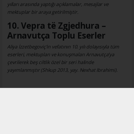
yılları arasında yaptığı açıklamalar, mesajlar ve
mektuplar bir araya getirilmiştir.
10. Vepra të Zgjedhura –
Arnavutça Toplu Eserler
Aliya İzzetbegoviç’in vefatının 10. yılı dolayısıyla tüm
eserleri, mektupları ve konuşmaları Arnavutça’ya
çevrilerek beş ciltlik özel bir seri halinde
yayımlanmıştır (Shkup 2013, yay. Nexhat Ibrahimi).
Okuyucu Yorumları
(0)