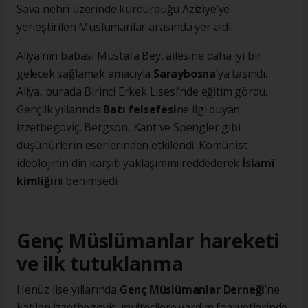
Sava nehri üzerinde kurdurduğu Aziziye’ye
yerleştirilen Müslümanlar arasında yer aldı.
Aliya’nın babası Mustafa Bey, ailesine daha iyi bir
gelecek sağlamak amacıyla
Saraybosna
’ya taşındı.
Aliya, burada Birinci Erkek Lisesi’nde eğitim gördü.
Gençlik yıllarında
Batı felsefesi
ne ilgi duyan
İzzetbegoviç, Bergson, Kant ve Spengler gibi
düşünürlerin eserlerinden etkilendi. Komünist
ideolojinin din karşıtı yaklaşımını reddederek
İslamî
kimliği
ni benimsedi.
Genç Müslümanlar hareketi
ve ilk tutuklanma
Henüz lise yıllarında
Genç Müslümanlar Derneği
’ne
katılan İzzetbegoviç, mültecilere yardım faaliyetlerinde