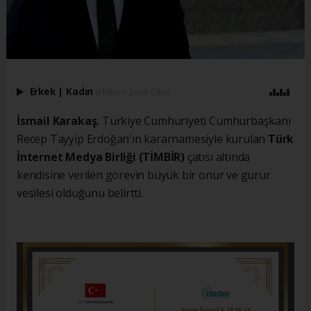
Erkek
|
Kadın
(Haberi Sesli Oku)
İsmail Karakaş
, Türkiye Cumhuriyeti Cumhurbaşkanı
Recep Tayyip Erdoğan'ın kararnamesiyle kurulan
Türk
İnternet Medya Birliği (TİMBİR)
çatısı altında
kendisine verilen görevin büyük bir onur ve gurur
vesilesi olduğunu belirtti.