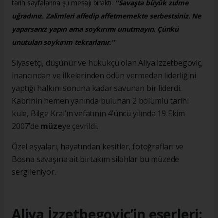
tarih sayfalarına şu mesajı bıraktı:
''Savaşta büyük zulme
uğradınız. Zalimleri affedip affetmemekte serbestsiniz. Ne
yaparsanız yapın ama soykırımı unutmayın. Çünkü
unutulan soykırım tekrarlanır.''
Siyasetçi, düşünür ve hukukçu olan Aliya İzzetbegoviç,
inancından ve ilkelerinden ödün vermeden liderliğini
yaptığı halkını sonuna kadar savunan bir liderdi.
Kabrinin hemen yanında bulunan 2 bölümlü tarihi
kule, Bilge Kral’ın vefatının 4’üncü yılında 19 Ekim
2007’de
müze
ye çevrildi.
Özel eşyaları, hayatından kesitler, fotoğrafları ve
Bosna savaşına ait birtakım silahlar bu müzede
sergileniyor.
Aliya İzzetbegoviç’in eserleri: