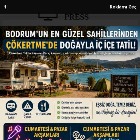
Anasayfa
EKONOMİ
Türkiye'nin ilk milli hızlı
treninin gelecek yıl raylara
inmesi hedefleniyor
EKONOMİ
05.11.2025 - 15:21, Güncelleme: 05.11.2025 - 15:21
Türkiye, demir yollarındaki millileşme
çalışmaları kapsamında gelecek yıl saatte 160
kilometre hıza sahip 9 milli elektrikli tren seti ile
saatte 225 kilometre hıza sahip milli hızlı tren
setini raylara indirecek.