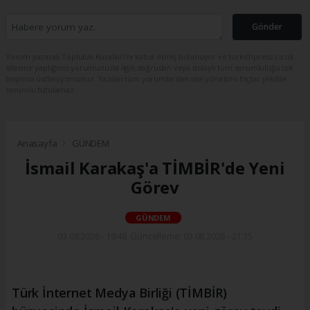
Gönder
Yorum yazarak Topluluk Kuralları’nı kabul etmiş bulunuyor ve turkishpress.co.uk
sitesine yaptığınız yorumunuzla ilgili doğrudan veya dolaylı tüm sorumluluğu tek
başınıza üstleniyorsunuz. Yazılan tüm yorumlardan site yönetimi hiçbir şekilde
sorumlu tutulamaz.
Anasayfa
GÜNDEM
İsmail Karakaş'a TİMBİR'de Yeni
Görev
GÜNDEM
03.08.2026 - 19:48, Güncelleme: 03.08.2026 - 21:15
Türk İnternet Medya Birliği (TİMBİR)