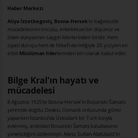
Haber Merkezi
Aliya İzzetbegoviç
,
Bosna-Hersek
’in bağımsızlık
mücadelesinin öncüsü, entelektüel bir düşünür ve
İslam dünyasının saygın liderlerinden biridir. Hem
siyasi duruşu hem de felsefi derinliğiyle 20. yüzyılın en
etkili
Müslüman lider
lerinden biri olarak kabul edilir.
Bilge Kral'ın hayatı ve
mücadelesi
8 Ağustos 1925’te Bosna-Hersek’in Bosanski Šamats
şehrinde doğdu. Dedesi, Osmanlı ordusunda görev
yaparken İstanbul’da Üsküdarlı bir Türk kızıyla
evlenmiş, ardından Bosanski Šamats kasabasının
yöneticiliğini üstlenmişti. Ailesi, Sultan Abdülaziz’in