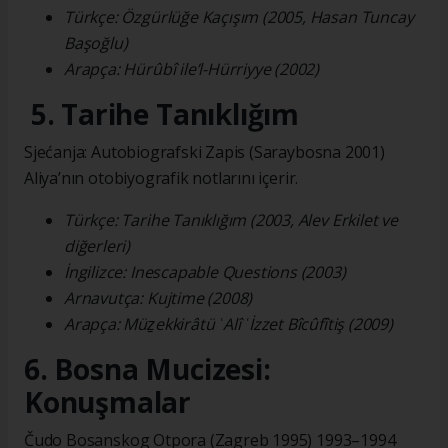
Türkçe: Özgürlüğe Kaçışım (2005, Hasan Tuncay
Başoğlu)
Arapça: Hürûbî ile’l-Hürriyye (2002)
5. Tarihe Tanıklığım
Sjećanja: Autobiografski Zapis (Saraybosna 2001)
Aliya’nın otobiyografik notlarını içerir.
Türkçe: Tarihe Tanıklığım (2003, Alev Erkilet ve
diğerleri)
İngilizce: Inescapable Questions (2003)
Arnavutça: Kujtime (2008)
Arapça: Müẕekkirâtü ʿAlî ʿİzzet Bîcûfîtiş (2009)
6. Bosna Mucizesi:
Konuşmalar
Čudo Bosanskog Otpora (Zagreb 1995) 1993–1994