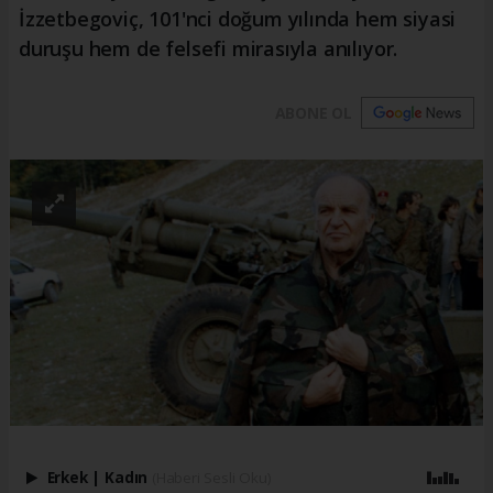
İzzetbegoviç, 101'nci doğum yılında hem siyasi
duruşu hem de felsefi mirasıyla anılıyor.
ABONE OL
Erkek
|
Kadın
(Haberi Sesli Oku)