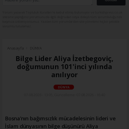
Yorum yazarak Topluluk Kuralları’nı kabul etmiş bulunuyor ve turkishpress.co.uk
sitesine yaptığınız yorumunuzla ilgili doğrudan veya dolaylı tüm sorumluluğu tek
başınıza üstleniyorsunuz. Yazılan tüm yorumlardan site yönetimi hiçbir şekilde
sorumlu tutulamaz.
Anasayfa
DÜNYA
Bilge Lider Aliya İzetbegoviç,
doğumunun 101'inci yılında
anılıyor
DÜNYA
07.08.2026 - 13:05, Güncelleme: 07.08.2026 - 16:40
Bosna’nın bağımsızlık mücadelesinin lideri ve
İslam dünyasının bilge düşünürü Aliya