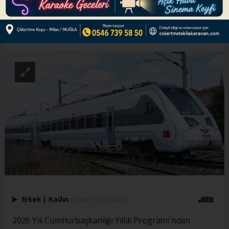
ABONE OL
Erkek
|
Kadın
(Haberi Sesli Oku)
2026 Yılı Cumhurbaşkanlığı Yıllık Programı'ndan