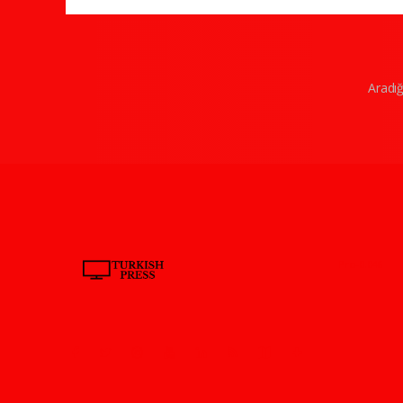
Aradığ
Pro-0.046