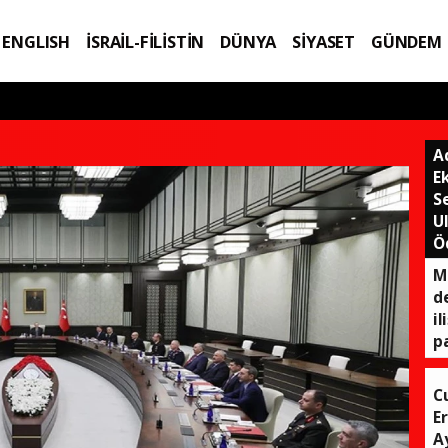
ENGLISH
İSRAİL-FİLİSTİN
DÜNYA
SİYASET
GÜNDEM
IK
TEKNOLOJİ
A
E
S
U
Ö
M
d
il
p
C
E
A