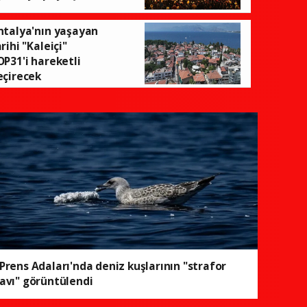
ntalya'nın yaşayan
İsmail Karakaş'a TİMBİR'de 
rihi "Kaleiçi"
OP31'i hareketli
eçirecek
Prens Adaları'nda deniz kuşlarının "strafor
avı" görüntülendi