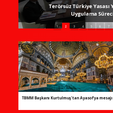
Suriye Dışişleri Bakanı Şe
e
1
2
3
4
5
6
7
TBMM Başkanı Kurtulmuş'tan Ayasofya mesajı