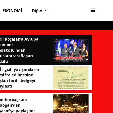
EKONOMİ
Diğer
dil Koçalan’a Avrupa
konomi
enatosu’ndan
luslararası Başarı
dülü
İT gizli yazışmaların
eşifre edilmesine
işkin tarihi belgeyi
aylaştı
umhurbaşkanı
rdoğan'dan
yasofya paylaşımı