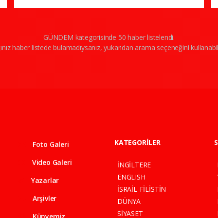
sırada yer aldı
GÜNDEM kategorisinde 50 haber listelendi.
ınız haber listede bulamadıysanız, yukarıdan arama seçeneğini kullanabili
KATEGORİLER
S
Foto Galeri
Video Galeri
İNGİLTERE
ENGLISH
Yazarlar
İSRAİL-FİLİSTİN
Arşivler
DÜNYA
SİYASET
Künyemiz