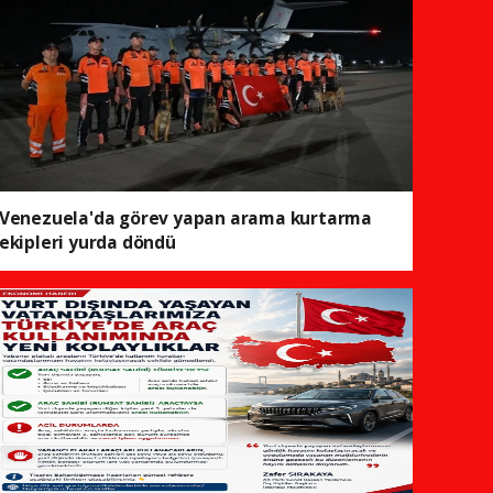
Venezuela'da görev yapan arama kurtarma
ekipleri yurda döndü