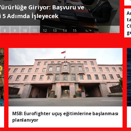
ybani yarın Türkiye'yi ziyaret
A
decek
ta
C
8
9
10
11
12
13
14
15
g
MSB: Eurofighter uçuş eğitimlerine başlanması
planlanıyor