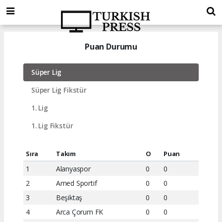
Puan Durumu
Süper Lig
Süper Lig Fikstür
1. Lig
1. Lig Fikstür
Sıra
Takım
O
Puan
1
Alanyaspor
0
0
2
Amed Sportif
0
0
3
Beşiktaş
0
0
4
Arca Çorum FK
0
0