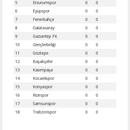
5
Erzurumspor
0
0
6
Eyüpspor
0
0
7
Fenerbahçe
0
0
8
Galatasaray
0
0
9
Gaziantep FK
0
0
10
Gençlerbirliği
0
0
11
Göztepe
0
0
12
Başakşehir
0
0
13
Kasımpaşa
0
0
14
Kocaelispor
0
0
15
Konyaspor
0
0
16
Rizespor
0
0
17
Samsunspor
0
0
18
Trabzonspor
0
0