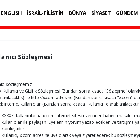
ENGLISH
İSRAİL-FİLİSTİN
DÜNYA
SİYASET
GÜNDEM
IK
TEKNOLOJİ
lanıcı Sözleşmesi
nıcı sözleşmemiz.
 Kullanıcı ve Gizlilik Sözleşmesi (Bundan sonra kısaca “Sözleşme” olara
k anılacaktır.) ile http://x.com adresine (Bundan sonra kısaca "x.com" ola
k internet kullanıcıları (Bundan sonra kısaca “Kullanıcı” olarak anılacaktır.
XXXXX; kullanıcılarına x.com internet sitesi üzerinden haber, makale, mul
kullanıcıları ile paylaşan, üyelerinin yorum yazabilecekleri ve tartışma y
kuruluşudur.
Kullanıcı, x.com adresine üye olarak veya ziyaret ederek bu sözleşme’yi