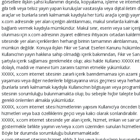
görsellere ilişkin şahsi kullanımın dışında, kopyalama, işleme ve inter
gibi telli veya telsiz yayın yapan kuruluşlar vasıtasıyla veya dijital ileti
araçlar ve bunlarla sınırlı kalmamak kaydıyla her türlü araçla içeriği yay
x.com adresinde yer alan içeriğin alıntılanması, makul sınırlarda kalmak v
bağlantı vermek kaydıyla mümkündür. Makul sınır, eserin veya sair içeriği
olunması için x.com adresinin ziyaret edilmesi ihtiyacını ortadan kald
sitesinde yer alan içeriklerden herhangi birinin tamamının alıntılanması, 
mümkün değildir. Konuya ilişkin Fikir ve Sanat Eserleri Kanunu hükümleri 
Kullanıcı’nın yayın hakkına sahip olmadığı içerik bakımından, Fikir ve S
şartıyla içerik sağlaması gerekmekte olup; aksi halde Kullanıcı XXXXX in
dolaylı, maddi ve manevi tüm zararını tazmin etmekle yükümlüdür.
XXXXX, x.com internet sitesinin zararlı içerik barındırmaması için azami g
yaşaması veya diğer nedenlerle bilgisayarına virüs geçmesi veya herha
(bunlarla sınırlı kalmamak kaydıyla Kullanıcı’nın bilgisayarı veya progr
sitesinin sorumluluğu bulunmamakta olup; bu sebeple hiçbir talepte bul
gerekli önlemleri almakla yükümlüdür.
XXXXX, x.com internet sitesi hizmetlerinin yapısını Kullanıcı’ya önceden 
hizmetleri veya bazı özelliklerini geçici veya kalıcı olarak sonlandırabilir.
XXXXX, x.com internet sitesinde yer alan içerik, hizmet, imkan ve sair 
göstermekle birlikte yayının ve/veya x.com üzerinden sunulan hizmetleri
Böyle bir durumda sorumluluğu bulunmamaktadır.
x.com internet sitesinin hizmet aldığı 3. kişi veya kuruluşların kusurund