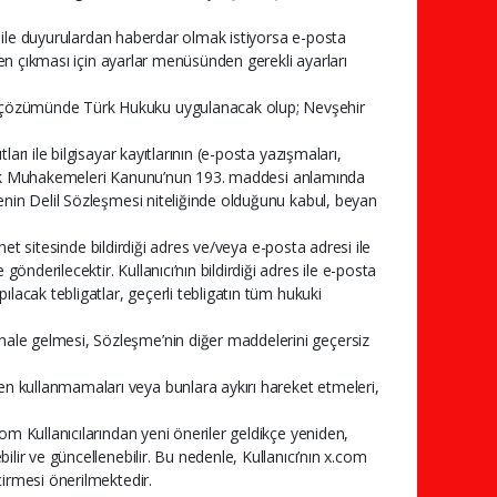
am ile duyurulardan haberdar olmak istiyorsa e-posta
nden çıkması için ayarlar menüsünden gerekli ayarları
n çözümünde Türk Hukuku uygulanacak olup; Nevşehir
arı ile bilgisayar kayıtlarının (e-posta yazışmaları,
ı Hukuk Muhakemeleri Kanunu’nun 193. maddesi anlamında
enin Delil Sözleşmesi niteliğinde olduğunu kabul, beyan
rnet sitesinde bildirdiği adres ve/veya e-posta adresi ile
derilecektir. Kullanıcı’nın bildirdiği adres ile e-posta
lacak tebligatlar, geçerli tebligatın tüm hukuki
ale gelmesi, Sözleşme’nin diğer maddelerini geçersiz
n kullanmamaları veya bunlara aykırı hareket etmeleri,
om Kullanıcılarından yeni öneriler geldikçe yeniden,
lir ve güncellenebilir. Bu nedenle, Kullanıcı’nın x.com
çirmesi önerilmektedir.