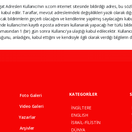
at Adresleri Kullanıcı'nın x.com internet sitesinde bildirdiği adres, bu sözle
kabul edilir. Taraflar, mevcut adreslerindeki değişiklikleri yazılı olarak di
acak bildirimlerin geçerli olacağını ve kendilerine yapılmış sayılacağını k
inde kullanıcı'nın kayıtlı e.posta adresini kullanarak yapacağı her türlü bi
nmasından 1 (bir) gün sonra Kullanıcı'ya ulaştığı kabul edilecektir. Kulla
ğunu, anladığını, kabul ettiğini ve kendisiyle ilgili olarak verdiği bilgile
KATEGORİLER
S
Foto Galeri
Video Galeri
İNGİLTERE
ENGLISH
Yazarlar
İSRAİL-FİLİSTİN
Arşivler
DÜNYA