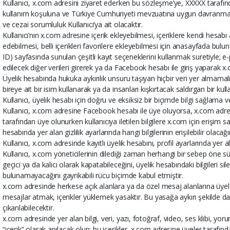
Kullanıcı, x.com adresini ziyaret ederken bu sözleşme’ye, XXXXX tarafın
kullanım koşuluna ve Türkiye Cumhuriyeti mevzuatına uygun davranmayı
ve cezai sorumluluk Kullanıcı’ya ait olacaktır.
Kullanıcı’nın x.com adresine içerik ekleyebilmesi, içeriklere kendi hesabı
edebilmesi, belli içerikleri favorilere ekleyebilmesi için anasayfada bulu
ID) sayfasında sunulan çeşitli kayıt seçeneklerini kullanmak suretiyle; e-p
edilecek diğer verileri girerek ya da Facebook hesabı ile giriş yaparak
Üyelik hesabında hukuka aykırılık unsuru taşıyan hiçbir veri yer almamalı
bireye ait bir isim kullanarak ya da insanları kışkırtacak saldırgan bir ku
Kullanıcı, üyelik hesabı için doğru ve eksiksiz bir biçimde bilgi sağlama 
Kullanıcı, x.com adresine Facebook hesabı ile üye oluyorsa, x.com adr
tarafından üye olunurken kullanıcıya iletilen bilgilere x.com için erişim
hesabında yer alan gizlilik ayarlarında hangi bilgilerinin erişilebilir olacağın
Kullanıcı, x.com adresinde kayıtlı üyelik hesabını, profil ayarlarında yer a
Kullanıcı, x.com yöneticilerinin dilediği zaman herhangi bir sebep öne sür
geçici ya da kalıcı olarak kapatabileceğini, üyelik hesabındaki bilgileri si
bulunamayacağını gayrikabili rücu biçimde kabul etmiştir.
x.com adresinde herkese açık alanlara ya da özel mesaj alanlarına üyeler
mesajlar atmak, içerikler yüklemek yasaktır. Bu yasağa aykırı şekilde d
çıkarılabilecektir.
x.com adresinde yer alan bilgi, veri, yazı, fotoğraf, video, ses klibi, yoru
“içerik” olarak anılacak olup; bu içerikler, x.com adresine üyeler tarafınd