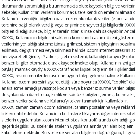
durumunda sorumluluğu bulunmamakta olup; kaybolan bilgi ve verilerin ye
sebeple; Kullanıcı’nın verilerini korumak üzere kendi önlemlerini alması 
Kullanıcı’nın verdiğin bilgilerin bazıları zorunlu olarak verilen (e-posta adresl
tercihine bağlı olarak verdiği veya erişimine onay verdiği bilgilerdir. XXX
bilgileri dilediği sürece, bilgiler tarafınızdan silinse dahi saklayabilir. A
XXXXX, Kullanıcı’nın bilgilerini saklama konusunda azami özeni gösterm
verilerinin yer aldığı sisteme izinsiz girilmesi, sistemin işleyişinin bozulma
edilmesi, değiştirilmesi veya silinmesi halinde x.com internet sitesinin
her ziyaret ettiğinde, IP adresi, işletim sistemi, kullandığı tarayıcı (Expl
benzeri bilgiler otomatik olarak kaydedilmekte olup; Kullanıcı’nın izni gere
paylaşılmamak kaydıyla XXXXX tarafından kişisel bilgilerinizle ilişikilen
XXXXX, resmi mercilerden usulüne uygun talep gelmesi halinde Kullanıcı bilg
Kullanıcı, x.com adresini ziyaret ettiği süre boyunca XXXXX, “cookie” olar
analiz etme amaçlı javascript kodları veya benzer iz sürme verileri bilgisa
dosyalarından ibaret olup, kimlik ve sair özel bilgiler içermez, bu nevi k
benzeri veriler saklanır ve Kullanıcı’yı tekrar tanımak için kullanılabilir.
XXXXX, zaman zaman x.com adresine, tanıtım postalarına veya reklamlarına 
linkleri dahil edebilir. Kullanıcı’nın bu linklere tıklayarak diğer internet 
sitelerin uygulamaları x.com internet sitesi kontrolü altında olmadığı gi
geçerli değildir. Bu siteler ile sitelerin uygulamalarında yer alan bilgile
kabul etmemektedir. Bu sitelerde yer alan bilgilerin doğruluğuna, bilgi kulla