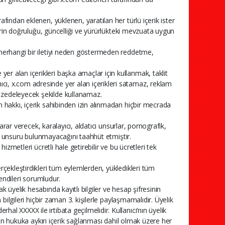
afından eklenen, yüklenen, yaratılan her türlü içerik ister
klerin doğruluğu, güncelliği ve yürürlükteki mevzuata uygun
n herhangi bir iletiyi neden göstermeden reddetme,
er alan içerikleri başka amaçlar için kullanmak, taklit
cı, x.com adresinde yer alan içerikleri satamaz, reklam
 zedeleyecek şekilde kullanamaz.
ın hakkı, içerik sahibinden izin alınmadan hiçbir mecrada
 zarar verecek, karalayıcı, aldatıcı unsurlar, pornografik,
ılık unsuru bulunmayacağını taahhüt etmiştir.
hizmetleri ücretli hale getirebilir ve bu ücretleri tek
erçekleştirdikleri tüm eylemlerden, yükledikleri tüm
kendileri sorumludur.
k üyelik hesabında kayıtlı bilgiler ve hesap şifresinin
 bilgileri hiçbir zaman 3. kişilerle paylaşmamalıdır. Üyelik
al XXXXX ile irtibata geçilmelidir. Kullanıcı’nın üyelik
ından hukuka aykırı içerik sağlanması dahil olmak üzere her