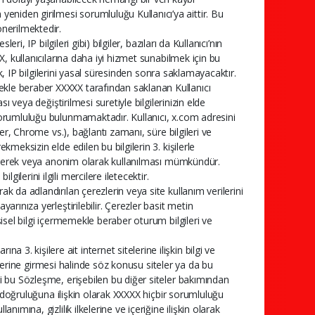
niden girilmesi sorumluluğu Kullanıcı’ya aittir. Bu
önerilmektedir.
eri, IP bilgileri gibi) bilgiler, bazıları da Kullanıcı’nın
XX, kullanıcılarına daha iyi hizmet sunabilmek için bu
ncak, IP bilgilerini yasal süresinden sonra saklamayacaktır.
ekle beraber XXXXX tarafından saklanan Kullanıcı
sı veya değiştirilmesi suretiyle bilgilerinizin elde
 sorumluluğu bulunmamaktadır. Kullanıcı, x.com adresini
orer, Chrome vs.), bağlantı zamanı, süre bilgileri ve
kmeksizin elde edilen bu bilgilerin 3. kişilerle
dirilerek veya anonim olarak kullanılması mümkündür.
ilerini ilgili mercilere iletecektir.
ak da adlandırılan çerezlerin veya site kullanım verilerini
yarınıza yerleştirilebilir. Çerezler basit metin
işisel bilgi içermemekle beraber oturum bilgileri ve
3. kişilere ait internet sitelerine ilişkin bilgi ve
sitelerine girmesi halinde söz konusu siteler ya da bu
bi bu Sözleşme, erişebilen bu diğer siteler bakımından
rin doğruluğuna ilişkin olarak XXXXX hiçbir sorumluluğu
nımına, gizlilik ilkelerine ve içeriğine ilişkin olarak