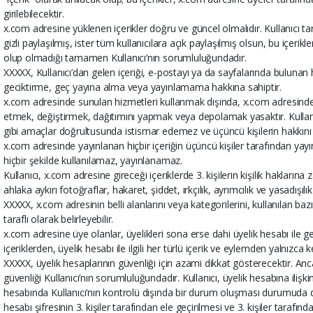
girilebilecektir.
x.com adresine yüklenen içerikler doğru ve güncel olmalıdır. Kullanıcı tar
gizli paylaşılmış, ister tüm kullanıcılara açık paylaşılmış olsun, bu içeri
olup olmadığı tamamen Kullanıcı’nın sorumluluğundadır.
XXXXX, Kullanıcı’dan gelen içeriği, e-postayı ya da sayfalarında buluna
geciktirme, geç yayına alma veya yayınlamama hakkına sahiptir.
x.com adresinde sunulan hizmetleri kullanmak dışında, x.com adresinde y
etmek, değiştirmek, dağıtımını yapmak veya depolamak yasaktır. Kullanı
gibi amaçlar doğrultusunda istismar edemez ve üçüncü kişilerin hakkını
x.com adresinde yayınlanan hiçbir içeriğin üçüncü kişiler tarafından yay
hiçbir şekilde kullanılamaz, yayınlanamaz.
Kullanıcı, x.com adresine gireceği içeriklerde 3. kişilerin kişilik haklarına
ahlaka aykırı fotoğraflar, hakaret, şiddet, ırkçılık, ayrımcılık ve yasadış
XXXXX, x.com adresinin belli alanlarını veya kategorilerini, kullanılan bazı 
taraflı olarak belirleyebilir.
x.com adresine üye olanlar, üyelikleri sona erse dahi üyelik hesabı ile g
içeriklerden, üyelik hesabı ile ilgili her türlü içerik ve eylemden yalnızca 
XXXXX, üyelik hesaplarının güvenliği için azami dikkat gösterecektir. Anca
güvenliği Kullanıcı’nın sorumluluğundadır. Kullanıcı, üyelik hesabına ilişkin
hesabında Kullanıcı’nın kontrolü dışında bir durum oluşması durumuda derh
hesabı şifresinin 3. kişiler tarafından ele geçirilmesi ve 3. kişiler taraf