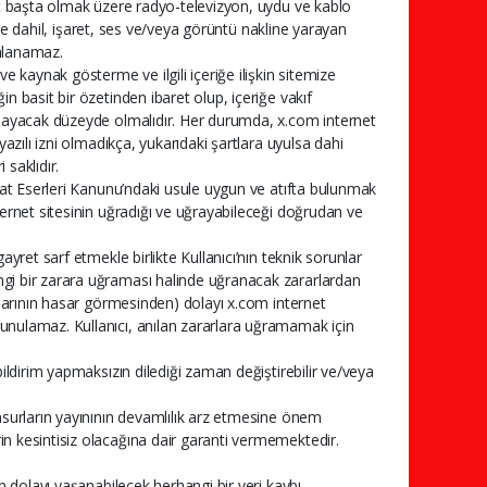
net başta olmak üzere radyo-televizyon, uydu ve kablo
m de dahil, işaret, ses ve/veya görüntü nakline yarayan
ınlanamaz.
e kaynak gösterme ve ilgili içeriğe ilişkin sitemize
n basit bir özetinden ibaret olup, içeriğe vakıf
ırmayacak düzeyde olmalıdır. Her durumda, x.com internet
yazılı izni olmadıkça, yukarıdaki şartlara uyulsa dahi
saklıdır.
anat Eserleri Kanunu’ndaki usule uygun ve atıfta bulunmak
ternet sitesinin uğradığı ve uğrayabileceği doğrudan ve
ayret sarf etmekle birlikte Kullanıcı’nın teknik sorunlar
ngi bir zarara uğraması halinde uğranacak zararlardan
amlarının hasar görmesinden) dolayı x.com internet
unulamaz. Kullanıcı, anılan zararlara uğramamak için
bildirim yapmaksızın dilediği zaman değiştirebilir ve/veya
unsurların yayınının devamlılık arz etmesine önem
n kesintisiz olacağına dair garanti vermemektedir.
an dolayı yaşanabilecek herhangi bir veri kaybı