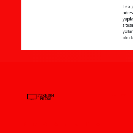
Teblig
adres 
yapıl
sites
yolla
okudu
Pro-0.024