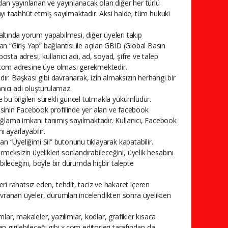
dan yayınlanan ve yayınlanacak olan diğer her türlü
 taahhüt etmiş sayılmaktadır. Aksi halde; tüm hukuki
 altında yorum yapabilmesi, diğer üyeleri takip
nan “Giriş Yap” bağlantısı ile açılan GBiD (Global Basın
osta adresi, kullanıcı adı, ad, soyad, şifre ve talep
 x.com adresine üye olması gerekmektedir.
dır. Başkası gibi davranarak, izin almaksızın herhangi bir
llanıcı adı oluşturulamaz.
ve bu bilgileri sürekli güncel tutmakla yükümlüdür.
esinin Facebook profilinde yer alan ve facebook
 sağlama imkanı tanımış sayılmaktadır. Kullanıcı, Facebook
ı ayarlayabilir.
lan “Üyeliğimi Sil” butonunu tıklayarak kapatabilir.
meksizin üyelikleri sonlandırabileceğini, üyelik hesabını
lebileceğini, böyle bir durumda hiçbir talepte
i rahatsız eden, tehdit, taciz ve hakaret içeren
avranan üyeler, durumları incelendikten sonra üyelikten
mlar, makaleler, yazılımlar, kodlar, grafikler kısaca
an girilebileceği gibi x.com editörleri tarafından da