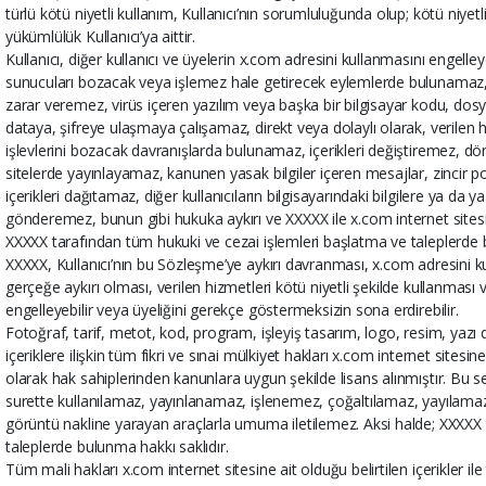
türlü kötü niyetli kullanım, Kullanıcı’nın sorumluluğunda olup; kötü niye
yükümlülük Kullanıcı’ya aittir.
Kullanıcı, diğer kullanıcı ve üyelerin x.com adresini kullanmasını engelle
sunucuları bozacak veya işlemez hale getirecek eylemlerde bulunamaz, 
zarar veremez, virüs içeren yazılım veya başka bir bilgisayar kodu, dos
dataya, şifreye ulaşmaya çalışamaz, direkt veya dolaylı olarak, verilen 
işlevlerini bozacak davranışlarda bulunamaz, içerikleri değiştiremez, 
sitelerde yayınlayamaz, kanunen yasak bilgiler içeren mesajlar, zincir pos
içerikleri dağıtamaz, diğer kullanıcıların bilgisayarındaki bilgilere ya da
gönderemez, bunun gibi hukuka aykırı ve XXXXX ile x.com internet sites
XXXXX tarafından tüm hukuki ve cezai işlemleri başlatma ve taleplerde b
XXXXX, Kullanıcı’nın bu Sözleşme’ye aykırı davranması, x.com adresini kul
gerçeğe aykırı olması, verilen hizmetleri kötü niyetli şekilde kullanmas
engelleyebilir veya üyeliğini gerekçe göstermeksizin sona erdirebilir.
Fotoğraf, tarif, metot, kod, program, işleyiş tasarım, logo, resim, yaz
içeriklere ilişkin tüm fikri ve sınai mülkiyet hakları x.com internet sitesin
olarak hak sahiplerinden kanunlara uygun şekilde lisans alınmıştır. Bu se
surette kullanılamaz, yayınlanamaz, işlenemez, çoğaltılamaz, yayılamaz,
görüntü nakline yarayan araçlarla umuma iletilemez. Aksi halde; XXXXX 
taleplerde bulunma hakkı saklıdır.
Tüm mali hakları x.com internet sitesine ait olduğu belirtilen içerikler il