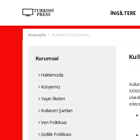
İNGİLTERE
SPOR
SAĞL
Anasayfa
Kullanıcı Sözleşmesi
Kul
Kurumsal
Hakkımızda
Kulla
Künyemiz
XXXXX
olara
Yayın İlkeleri
edece
Kullanım Şartları
Veri Politikası
Gizlilik Politikası