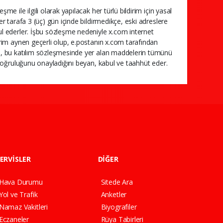
şme ile ilgili olarak yapılacak her türlü bildirim için yasal
ğer tarafa 3 (üç) gün içinde bildirmedikçe, eski adreslere
abul ederler. İşbu sözleşme nedeniyle x.com internet
ldirim aynen geçerli olup, e.postanın x.com tarafından
nıcı, bu katılım sözleşmesinde yer alan maddelerin tümünü
rin doğruluğunu onayladığını beyan, kabul ve taahhüt eder.
ERVİSLER
DİĞER
Hava Durumu
Sitede Ara
Yol ve Trafik
Anketler
Namaz Vakitleri
Biyografiler
Eczaneler
Rüya Tabirleri