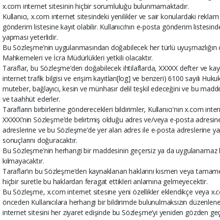
x.com internet sitesinin hiçbir sorumluluğu bulunmamaktadır.
Kullanıcı, x.com internet sitesindeki yenilikler ve sair konulardaki rekl
gönderim listesine kayıt olabilir. Kullanıcı’nın e-posta gönderim listesi
yapması yeterlidir.
Bu Sözleşme’nin uygulanmasından doğabilecek her türlü uyuşmazlığı
Mahkemeleri ve İcra Müdürlükleri yetkili olacaktır.
Taraflar, bu Sözleşme’den doğabilecek ihtilaflarda, XXXXX defter ve kayıtl
internet trafik bilgisi ve erişim kayıtları[log] ve benzeri) 6100 sayıl
muteber, bağlayıcı, kesin ve münhasır delil teşkil edeceğini ve bu madd
ve taahhüt ederler.
Tarafların birbirlerine gönderecekleri bildirimler, Kullanıcı'nın x.com inte
XXXXX’nin Sözleşme’de belirtmiş olduğu adres ve/veya e-posta adresine gön
adreslerine ve bu Sözleşme’de yer alan adres ile e-posta adreslerine yapı
sonuçlarını doğuracaktır.
Bu Sözleşme’nin herhangi bir maddesinin geçersiz ya da uygulanamaz h
kılmayacaktır.
Taraflar’ın bu Sözleşme’den kaynaklanan haklarını kısmen veya tamame
hiçbir suretle bu haklardan feragat ettikleri anlamına gelmeyecektir.
Bu Sözleşme, x.com internet sitesine yeni özellikler eklendikçe veya x.c
önceden Kullanıcılara herhangi bir bildirimde bulunulmaksızın düzenlenebi
internet sitesini her ziyaret edişinde bu Sözleşme’yi yeniden gözden ge