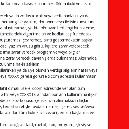
tli kullanımdan kaynaklanan her türlü hukuki ve cezai
yecek ya da zorlaştıracak veya veritabanlarını ya da
herhangi bir yazılım, donanım veya iletişim unsuruna
ya oluşturamaz, yetkisi olmayan herhangi bir sisteme,
hizmetlerdeki algoritmaları ve kodları deşifre edecek,
dönüştüremez, çeviremez, alıntı göstermeksizin başka
ta, yazılım virüsü gibi 3. kişilere zarar verebilecek
 yazılıma zarar verecek program ve/veya bilgiler
ine zarar verecek davranışlarda bulunamaz. Aksi halde;
ulunma hakkı saklıdır.
lanırken ya da üye olurken verdiği bilgilerin hatalı veya
ı veya XXXXX gerekli görürse x.com adresini kullanmasını
ı dahil olmak üzere x.com adresinde yer alan tüm
e aittir veya XXXXX tarafından bunların kullanımına ilişkin
beple; söz konusu içerikler izin alınmaksızın hiçbir
 temsil suretiyle faydalanılamaz, işaret, ses ve/veya
tarafından tüm hukuki ve cezai işlemleri başlatma ve
e tüm fotoğraf, tarif, metot, kod, program, işleyiş ve