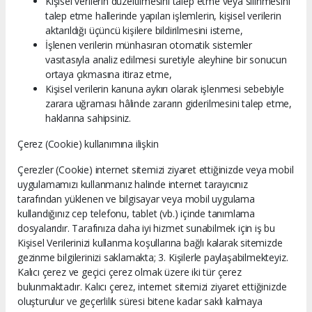
Kişisel verilerin düzeltilmesini talep etme veya silinmesini
talep etme hallerinde yapılan işlemlerin, kişisel verilerin
aktarıldığı üçüncü kişilere bildirilmesini isteme,
İşlenen verilerin münhasıran otomatik sistemler
vasıtasıyla analiz edilmesi suretiyle aleyhine bir sonucun
ortaya çıkmasına itiraz etme,
Kişisel verilerin kanuna aykırı olarak işlenmesi sebebiyle
zarara uğraması hâlinde zararın giderilmesini talep etme,
haklarına sahipsiniz.
Çerez (Cookie) kullanımına ilişkin
Çerezler (Cookie) internet sitemizi ziyaret ettiğinizde veya mobil
uygulamamızı kullanmanız halinde internet tarayıcınız
tarafından yüklenen ve bilgisayar veya mobil uygulama
kullandığınız cep telefonu, tablet (vb.) içinde tanımlama
dosyalarıdır. Tarafınıza daha iyi hizmet sunabilmek için iş bu
Kişisel Verilerinizi kullanma koşullarına bağlı kalarak sitemizde
gezinme bilgilerinizi saklamakta; 3. Kişilerle paylaşabilmekteyiz.
Kalıcı çerez ve geçici çerez olmak üzere iki tür çerez
bulunmaktadır. Kalıcı çerez, internet sitemizi ziyaret ettiğinizde
oluşturulur ve geçerlilik süresi bitene kadar saklı kalmaya