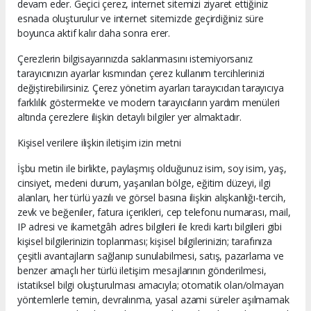
devam eder. Geçici çerez, internet sitemizi ziyaret ettiğiniz
esnada oluşturulur ve internet sitemizde geçirdiğiniz süre
boyunca aktif kalır daha sonra erer.
Çerezlerin bilgisayarınızda saklanmasını istemiyorsanız
tarayıcınızın ayarlar kısmından çerez kullanım tercihlerinizi
değiştirebilirsiniz. Çerez yönetim ayarları tarayıcıdan tarayıcıya
farklılık göstermekte ve modern tarayıcıların yardım menüleri
altında çerezlere ilişkin detaylı bilgiler yer almaktadır.
Kişisel verilere ilişkin iletişim izin metni
İşbu metin ile birlikte, paylaşmış olduğunuz isim, soy isim, yaş,
cinsiyet, medeni durum, yaşanılan bölge, eğitim düzeyi, ilgi
alanları, her türlü yazılı ve görsel basına ilişkin alışkanlığı-tercih,
zevk ve beğeniler, fatura içerikleri, cep telefonu numarası, mail,
IP adresi ve ikametgâh adres bilgileri ile kredi kartı bilgileri gibi
kişisel bilgilerinizin toplanması; kişisel bilgilerinizin; tarafınıza
çeşitli avantajların sağlanıp sunulabilmesi, satış, pazarlama ve
benzer amaçlı her türlü iletişim mesajlarının gönderilmesi,
istatiksel bilgi oluşturulması amacıyla; otomatik olan/olmayan
yöntemlerle temin, devralınma, yasal azami süreler aşılmamak