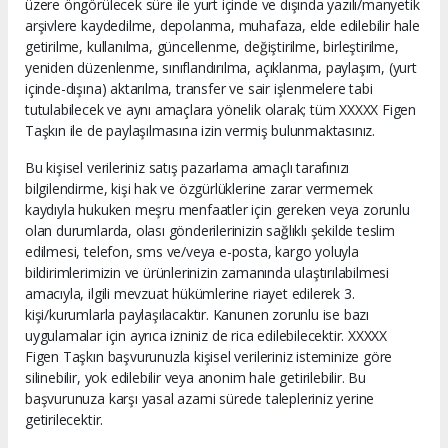
üzere öngörülecek süre ile yurt içinde ve dışında yazılı/manyetik
arşivlere kaydedilme, depolanma, muhafaza, elde edilebilir hale
getirilme, kullanılma, güncellenme, değiştirilme, birleştirilme,
yeniden düzenlenme, sınıflandırılma, açıklanma, paylaşım, (yurt
içinde-dışına) aktarılma, transfer ve sair işlenmelere tabi
tutulabilecek ve aynı amaçlara yönelik olarak; tüm XXXXX Figen
Taşkın ile de paylaşılmasına izin vermiş bulunmaktasınız.
Bu kişisel verileriniz satış pazarlama amaçlı tarafınızı
bilgilendirme, kişi hak ve özgürlüklerine zarar vermemek
kaydıyla hukuken meşru menfaatler için gereken veya zorunlu
olan durumlarda, olası gönderilerinizin sağlıklı şekilde teslim
edilmesi, telefon, sms ve/veya e-posta, kargo yoluyla
bildirimlerimizin ve ürünlerinizin zamanında ulaştırılabilmesi
amacıyla, ilgili mevzuat hükümlerine riayet edilerek 3.
kişi/kurumlarla paylaşılacaktır. Kanunen zorunlu ise bazı
uygulamalar için ayrıca izniniz de rica edilebilecektir. XXXXX
Figen Taşkın başvurunuzla kişisel verileriniz isteminize göre
silinebilir, yok edilebilir veya anonim hale getirilebilir. Bu
başvurunuza karşı yasal azami sürede talepleriniz yerine
getirilecektir.