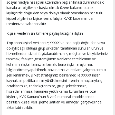
sosyal medya hesapları üzerinden bağlanılması durumunda o
kanala ait bilgileriniz başta olmak üzere kullanıcı olarak
kişiliğinizle doğrudan veya dolaylı olarak tanımlanan her türlü
kişisel bilgileriniz kişisel veri sıfatıyla KVKK kapsamında
tarafımızca saklanacaktır.
Kişisel verilerinizin kimlerle paylaşılacağına ilişkin
Toplanan kişisel verileriniz; XXXXX ve ona bağlı doğrudan veya
dolaylı bağlı olduğu grup şirketleri tarafından sunulan ürün ve
hizmetlerden sizleri faydalanabilmeniz, müşteri ve izleyicilerimizi
tanımak, faaliyet gösterdiğimiz alanlarda tercihlerinizi ve
kullanım alışkanlarınızı anlamak, buna ilişkin araştırma,
bilgilendirme yapabilmek, pazarlama ve reklam çalışmalarımızı
şekillendirmek, şirket stratejimizi belirlemek ile XXXXX insan
kaynakları politikalarının yürütülmesinin temini amaçlarıyla iş
ortaklarımıza, tedarikçilerimize, grup şirketlerimize,
hissedarlarımıza, kanunen yetkili kamu kurumları ve özel
kişilere, KVK Kanunu'nun 8 ve 9 numaralı maddelerinde
belirtilen kişisel veri işleme şartları ve amaçları çerçevesinde
aktarılabilecektir.