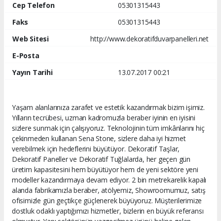
Cep Telefon
05301315443
Faks
05301315443
Web Sitesi
http://www.dekoratifduvarpanelleri.net
E-Posta
Yayın Tarihi
13.07.2017 00:21
Yaşam alanlarınıza zarafet ve estetik kazandırmak bizim işimiz.
Yılların tecrübesi, uzman kadromuzla beraber iyinin en iyisini
sizlere sunmak için çalışıyoruz. Teknolojinin tüm imkânlarını hiç
çekinmeden kullanan Sena Stone, sizlere daha iyi hizmet
verebilmek için hedeflerini büyütüyor. Dekoratif Taşlar,
Dekoratif Paneller ve Dekoratif Tuğlalarda, her geçen gün
üretim kapasitesini hem büyütüyor hem de yeni sektöre yeni
modeller kazandırmaya devam ediyor. 2 bin metrekarelik kapalı
alanda fabrikamızla beraber, atölyemiz, Showroomumuz, satış
ofisimizle gün geçtikçe güçlenerek büyüyoruz. Müşterilerimize
dostluk odaklı yaptığımızı hizmetler, bizlerin en büyük referansı