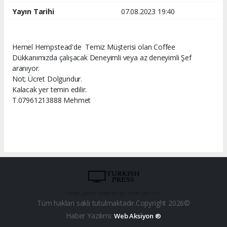
Yayın Tarihi
07.08.2023 19:40
Hemel Hempstead'de Temiz Müşterisi olan Coffee
Dükkanımızda çalışacak Deneyimli veya az deneyimli Şef
aranıyor.
Not; Ücret Dolgundur.
Kalacak yer temin edilir.
T.07961213888 Mehmet
haber paketi
haber scripti
haber yazılımı
Tüm hakları saklı tutulmaktadır.Copyright 2026©
Haber Yazılımı:
Web Aksiyon ®