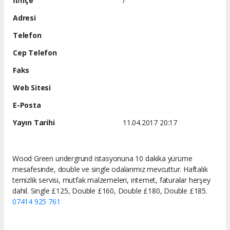
İl/İlçe
/
Adresi
Telefon
Cep Telefon
Faks
Web Sitesi
E-Posta
Yayın Tarihi
11.04.2017 20:17
Wood Green undergrund istasyonuna 10 dakika yürüme
mesafesinde, double ve single odalarımız mevcuttur. Haftalık
temizlik servisi, mutfak malzemeleri, internet, faturalar herşey
dahil. Single £125, Double £160, Double £180, Double £185.
07414 925 761