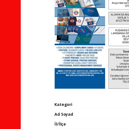
Kategori
Ad Soyad
İl/İlçe