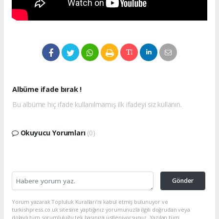
Albüme ifade bırak !
Bu albüme hiç ifade kullanılmamış ilk ifadeyi siz kullanın.
Okuyucu Yorumları
(0)
Gönder
Yorum yazarak Topluluk Kuralları’nı kabul etmiş bulunuyor ve
turkishpress.co.uk sitesine yaptığınız yorumunuzla ilgili doğrudan veya
dolaylı tüm sorumluluğu tek başınıza üstleniyorsunuz. Yazılan tüm