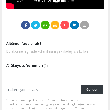
Albüme ifade bırak !
Bu albüme hiç ifade kullanılmamış ilk ifadeyi siz kullanın.
Okuyucu Yorumları
(0)
Gönder
Yorum yazarak Topluluk Kuralları’nı kabul etmiş bulunuyor ve
turkishpress.co.uk sitesine yaptığınız yorumunuzla ilgili doğrudan veya
dolaylı tüm sorumluluğu tek başınıza üstleniyorsunuz. Yazılan tüm