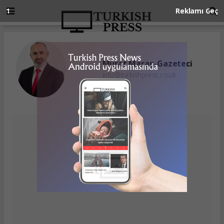
Murat Marap-Gazeteci
info@turkishpress.co.uk