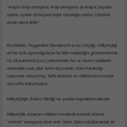
"Arap’ın Arap olmayana, Arap olmayanın da Arap’a; beyazın
siyaha, siyahın da beyaza hiçbir üstünlüğü yoktur. Üstünlük
ancak takva iledir."
Bu ifadeler, Peygamber Efendimiz’in (s.a.v.) ırkçılığı, milliyetçiliği
ve her türlü ayrımcılığı kesin bir dille reddettiğini göstermektedir.
Hz. Muhammed (s.a.v.) döneminde Evs ve Hazrec kabileleri
arasındaki uzun yıllar süren düşmanlık, İslam kardeşliği
sayesinde sona ermiş, farklı ırklardan ve milletlerden insanlar
aynı safta buluşmuştur.
Milliyetçiliğin Bölücü Niteliği ise şundan kaynaklanmaktadır.
Milliyetçilik, insanları milletler temelinde bölerek İslam’ın
"ümmet" anlayışına zarar verir. İslam, bütün Müslümanları bir