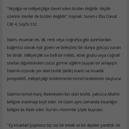
"Irkçılığa ve milliyetçiliğe davet eden bizden değildir. Irkçılık
üzerine ölenler de bizden değildir" Kaynak: Sunen-i Ebu Davut
Cild 4, Sayfa 332
İslam, insanları ırk, dil, renk veya coğrafya gibi ayrımlardan
bağımsız olarak eşit gören ve birleştirici bir dünya görüşü sunan
bir dindir. Milliyetçilik ise belli bir milleti, etnik grubu veya coğrafi
sınırları diğerlerinden üstün görme eğilimi taşıyan bir anlayıştır.
İslam’ın özünde yer alan tevhit (birlik) inancı ve insanlık
perspektifi, milliyetçiliği reddetmenin temel nedenlerini oluşturur.
İslam’ın temel inanç ilkelerinden biri olan tevhit, yalnızca Allah’ın
birliğine inanmayı teyit eder. Ve İslam aynı zamanda insanlığın
birliğini de ifade eder. Kur'an-ı Kerim’de şöyle buyrulur:
"Ey insanlar! Şüphesiz biz sizi bir erkek ve bir dişiden yarattık. Ve