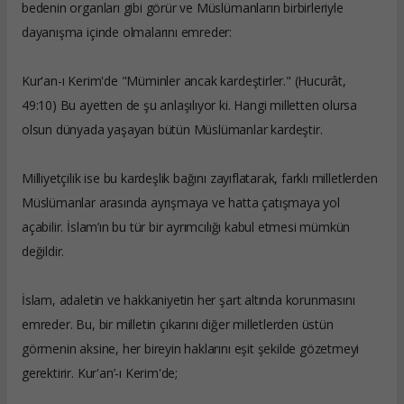
bedenin organları gibi görür ve Müslümanların birbirleriyle
dayanışma içinde olmalarını emreder:
Kur'an-ı Kerim'de "Müminler ancak kardeştirler." (Hucurât,
49:10) Bu ayetten de şu anlaşılıyor ki. Hangi milletten olursa
olsun dünyada yaşayan bütün Müslümanlar kardeştir.
Milliyetçilik ise bu kardeşlik bağını zayıflatarak, farklı milletlerden
Müslümanlar arasında ayrışmaya ve hatta çatışmaya yol
açabilir. İslam’ın bu tür bir ayrımcılığı kabul etmesi mümkün
değildir.
İslam, adaletin ve hakkaniyetin her şart altında korunmasını
emreder. Bu, bir milletin çıkarını diğer milletlerden üstün
görmenin aksine, her bireyin haklarını eşit şekilde gözetmeyi
gerektirir. Kur'an’-ı Kerim'de;