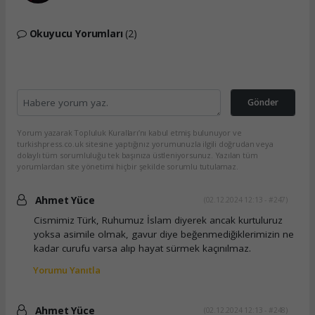
Okuyucu Yorumları
(2)
Gönder
Yorum yazarak Topluluk Kuralları’nı kabul etmiş bulunuyor ve
turkishpress.co.uk sitesine yaptığınız yorumunuzla ilgili doğrudan veya
dolaylı tüm sorumluluğu tek başınıza üstleniyorsunuz. Yazılan tüm
yorumlardan site yönetimi hiçbir şekilde sorumlu tutulamaz.
Ahmet Yüce
(02.12.2024 12:13 - #247)
Cismimiz Türk, Ruhumuz İslam diyerek ancak kurtuluruz
yoksa asimile olmak, gavur diye beğenmediğiklerimizin ne
kadar curufu varsa alıp hayat sürmek kaçınılmaz.
Yorumu Yanıtla
Ahmet Yüce
(02.12.2024 12:13 - #248)