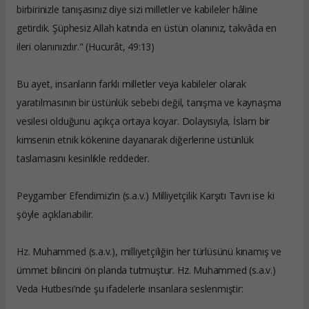
birbirinizle tanışasınız diye sizi milletler ve kabileler hâline
getirdik. Şüphesiz Allah katında en üstün olanınız, takvâda en
ileri olanınızdır." (Hucurât, 49:13)
Bu ayet, insanların farklı milletler veya kabileler olarak
yaratılmasının bir üstünlük sebebi değil, tanışma ve kaynaşma
vesilesi olduğunu açıkça ortaya koyar. Dolayısıyla, İslam bir
kimsenin etnik kökenine dayanarak diğerlerine üstünlük
taslamasını kesinlikle reddeder.
Peygamber Efendimiz’in (s.a.v.) Milliyetçilik Karşıtı Tavrı ise ki
şöyle açıklanabilir.
Hz. Muhammed (s.a.v.), milliyetçiliğin her türlüsünü kınamış ve
ümmet bilincini ön planda tutmuştur. Hz. Muhammed (s.a.v.)
Veda Hutbesi’nde şu ifadelerle insanlara seslenmiştir: