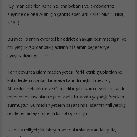
"Ey iman edenler! Kendiniz, ana babanız ve akrabalarınız
aleyhine de olsa Allah için şahitlik eden adil kişiler olun." (Nisâ,
4:135)
Bu ayet, İslam’ın evrensel bir adalet anlayışını benimsediğini ve
milliyetçilik gibi dar bakış açılarının İslam’ın değerleriyle
uyuşmadığını gösterir.
Tarih boyunca İslam medeniyetleri, farklı etnik gruplardan ve
kültürlerden insanları bir arada barındırmıştır. Emeviler,
Abbasiler, Selçuklular ve Osmanlılar gibi İslam devletleri, farklı
milletlerden insanların eşit haklarla bir arada yaşadığı örnekler
sunmuştur. Bu medeniyetlerin başarısında, İslam’ın milliyetçiliği
reddeden anlayışı önemli bir rol oynamıştır.
İslam’da milliyetçilik, bireyler ve toplumlar arasında eşitlik,