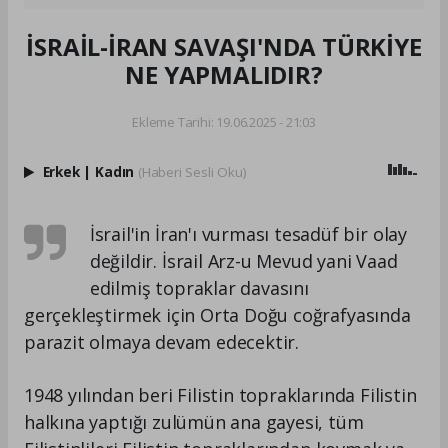
İSRAİL-İRAN SAVAŞI'NDA TÜRKİYE
NE YAPMALIDIR?
Ekleme Tarihi: 19.06.2025 - 21:03
Erkek
|
Kadın
(Haberi Sesli Oku)
İsrail'in İran'ı vurması tesadüf bir olay
değildir. İsrail Arz-u Mevud yani Vaad
edilmiş topraklar davasını
gerçekleştirmek için Orta Doğu coğrafyasında
parazit olmaya devam edecektir.
1948 yılından beri Filistin topraklarında Filistin
halkına yaptığı zulümün ana gayesi, tüm