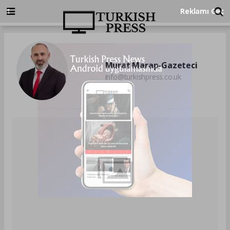
Murat Marap-Gazeteci
info@turkishpress.co.uk