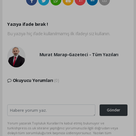
Yazıya ifade bırak !
Bu yazıya hiç ifade kullanılmamış ilk ifadeyi siz kullanın.
Murat Marap-Gazeteci - Tüm Yazıları
Okuyucu Yorumları
(0)
Gönder
Yorum yazarak Topluluk Kuralları’nı kabul etmiş bulunuyor ve
turkishpress.co.uk sitesine yaptığınız yorumunuzla ilgili doğrudan veya
dolaylı tüm sorumluluğu tek başınıza üstleniyorsunuz. Yazılan tüm