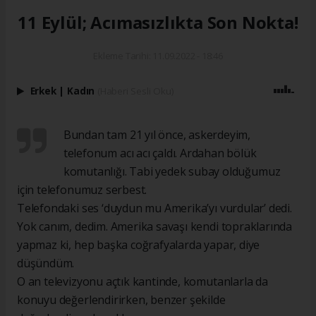
11 Eylül; Acımasızlıkta Son Nokta!
Ekleme Tarihi: 11.09.2022 - 18:46
Erkek
|
Kadın
(Haberi Sesli Oku)
Bundan tam 21 yıl önce, askerdeyim,
telefonum acı acı çaldı. Ardahan bölük
komutanlığı. Tabi yedek subay olduğumuz
için telefonumuz serbest.
Telefondaki ses ‘duydun mu Amerika’yı vurdular’ dedi.
Yok canım, dedim. Amerika savaşı kendi topraklarında
yapmaz ki, hep başka coğrafyalarda yapar, diye
düşündüm.
O an televizyonu açtık kantinde, komutanlarla da
konuyu değerlendirirken, benzer şekilde