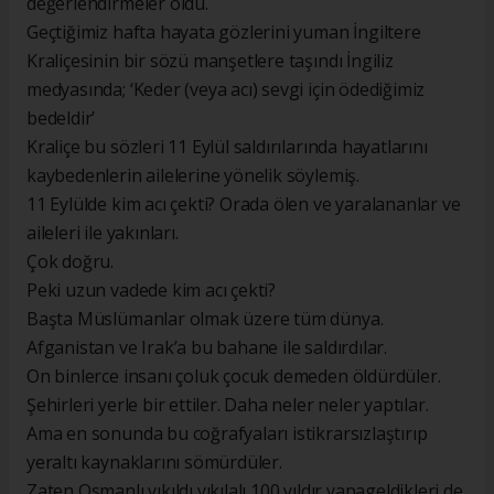
değerlendirmeler oldu.
Geçtiğimiz hafta hayata gözlerini yuman İngiltere
Kraliçesinin bir sözü manşetlere taşındı İngiliz
medyasında; ‘Keder (veya acı) sevgi için ödediğimiz
bedeldir’
Kraliçe bu sözleri 11 Eylül saldırılarında hayatlarını
kaybedenlerin ailelerine yönelik söylemiş.
11 Eylülde kim acı çekti? Orada ölen ve yaralananlar ve
aileleri ile yakınları.
Çok doğru.
Peki uzun vadede kim acı çekti?
Başta Müslümanlar olmak üzere tüm dünya.
Afganistan ve Irak’a bu bahane ile saldırdılar.
On binlerce insanı çoluk çocuk demeden öldürdüler.
Şehirleri yerle bir ettiler. Daha neler neler yaptılar.
Ama en sonunda bu coğrafyaları istikrarsızlaştırıp
yeraltı kaynaklarını sömürdüler.
Zaten Osmanlı yıkıldı yıkılalı 100 yıldır yapageldikleri de