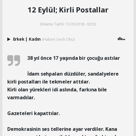
12 Eylül; Kirli Postallar
Ekleme Tarihi: 13.09.2018 - 02:00
Erkek
|
Kadın
(Haberi Sesli Oku)
38 yıl önce 17 yaşında bir çocuğu astılar
İdam sehpaları düzdüler, sandalyelere
kirli postalları ile tekmeler attılar.
Kirli olan yürekleri idi aslında, farkına bile
varmadılar.
Gazeteleri kapattılar.
Demokrasinin ses tellerine ayar verdiler. Kana