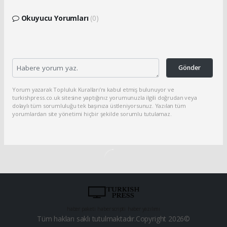
Okuyucu Yorumları
(0)
Gönder
Yorum yazarak Topluluk Kuralları’nı kabul etmiş bulunuyor ve
turkishpress.co.uk sitesine yaptığınız yorumunuzla ilgili doğrudan veya
dolaylı tüm sorumluluğu tek başınıza üstleniyorsunuz. Yazılan tüm
yorumlardan site yönetimi hiçbir şekilde sorumlu tutulamaz.
haber paketi
haber scripti
haber yazılımı
Tüm hakları saklı tutulmaktadır.Copyright 2026©