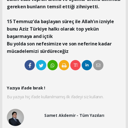
gereken bunların temsil ettiği zihniyetti.
15 Temmuz’da başlayan süreç ile Allah’ın izniyle
bunu Aziz Türkiye halkı olarak top yekün
başarmaya and içtik
Bu yolda son nefesimize ve son neferine kadar
mücadelemizi sürdüreceğiz
Yazıya ifade bırak !
Bu yazıya hiç ifade kullanılmamış ilk ifadeyi siz kullanın.
Samet Akdemir - Tüm Yazıları