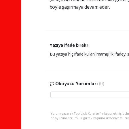
böyle şaşırmaya devam eder.
Yazıya ifade bırak !
Bu yazıya hiç ifade kullanılmamış ilk ifadeyi s
Okuyucu Yorumları
(0)
Yorum yazarak Topluluk Kuralları’nı kabul etmiş bulu
dolaylı tüm sorumluluğu tek başınıza üstleniyorsunu