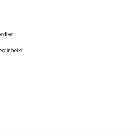
erdiler
rdir belki