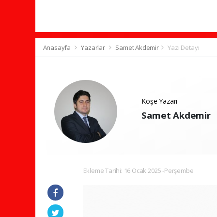
Anasayfa
Yazarlar
Samet Akdemir
Yazı Detayı
Köşe Yazarı
Samet Akdemir
Ekleme Tarihi: 16 Ocak 2025 -Perşembe