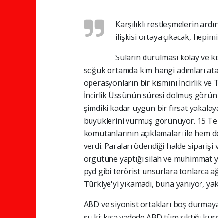
Karşılıklı restleşmelerin ard
ilişkisi ortaya çıkacak, hepi
Suların durulması kolay ve kı
soğuk ortamda kim hangi adımları ata
operasyonların bir kısmını İncirlik ve
İncirlik Üssünün süresi dolmuş görün
şimdiki kadar uygun bir fırsat yakala
büyüklerini vurmuş görünüyor. 15 Tem
komutanlarının açıklamaları ile hem de
verdi. Paraları ödendiği halde siparişi 
örgütüne yaptığı silah ve mühimmat ya
pyd gibi terörist unsurlara tonlarca a
Türkiye'yi yıkamadı, buna yanıyor, yak
ABD ve siyonist ortakları boş durmay
şu ki; kısa vadede ABD tüm sıktığı ku