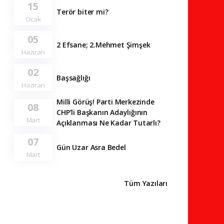
15
Terör biter mi?
Ocak
05
2 Efsane; 2.Mehmet Şimşek
Haziran
02
Başsağlığı
Haziran
Milli Görüş! Parti Merkezinde
08
CHP’li Başkanın Adaylığının
Mart
Açıklanması Ne Kadar Tutarlı?
07
Gün Uzar Asra Bedel
Mart
Tüm Yazıları