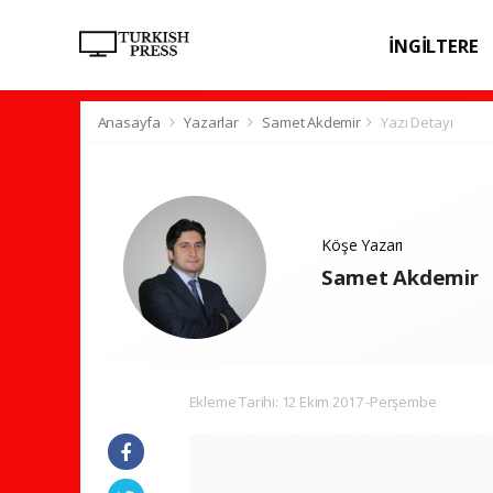
İNGİLTERE
SPOR
SAĞL
Anasayfa
Yazarlar
Samet Akdemir
Yazı Detayı
Köşe Yazarı
Samet Akdemir
Ekleme Tarihi: 12 Ekim 2017 -Perşembe