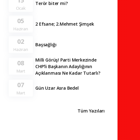
15
Terör biter mi?
Ocak
05
2 Efsane; 2.Mehmet Şimşek
Haziran
02
Başsağlığı
Haziran
Milli Görüş! Parti Merkezinde
08
CHP’li Başkanın Adaylığının
Mart
Açıklanması Ne Kadar Tutarlı?
07
Gün Uzar Asra Bedel
Mart
Tüm Yazıları