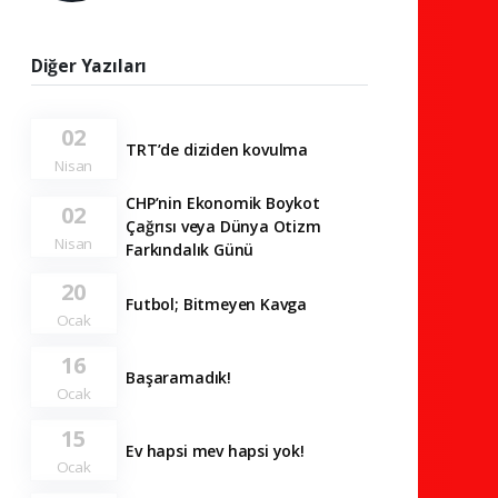
Diğer Yazıları
02
TRT’de diziden kovulma
Nisan
CHP’nin Ekonomik Boykot
02
Çağrısı veya Dünya Otizm
Nisan
Farkındalık Günü
20
Futbol; Bitmeyen Kavga
Ocak
16
Başaramadık!
Ocak
15
Ev hapsi mev hapsi yok!
Ocak