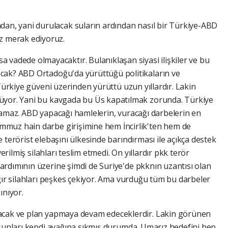
ından, yani durulacak suların ardından nasıl bir Türkiye-ABD
miz merak ediyoruz.
sa vadede olmayacaktır. Bulanıklaşan siyasi ilişkiler ve bu
cak? ABD Ortadoğu'da yürüttüğü politikaların ve
 Türkiye güveni üzerinden yürüttü uzun yıllardır. Lakin
üyor. Yani bu kavgada bu Üs kapatılmak zorunda. Türkiye
yamaz. ABD yapacağı hamlelerin, vuracağı darbelerin en
muz hain darbe girişimine hem İncirlik'ten hem de
 terörist elebaşını ülkesinde barındırması ile açıkça destek
verilmiş silahları teslim etmedi. On yıllardır pkk terör
rdımının üzerine şimdi de Suriye'de pkknın uzantısı olan
ğır silahları peşkes çekiyor. Ama vurduğu tüm bu darbeler
ınıyor.
acak ve plan yapmaya devam edeceklerdir. Lakin görünen
rşunları kendi ayağına sıkmış durumda. Umarız hedefini hep