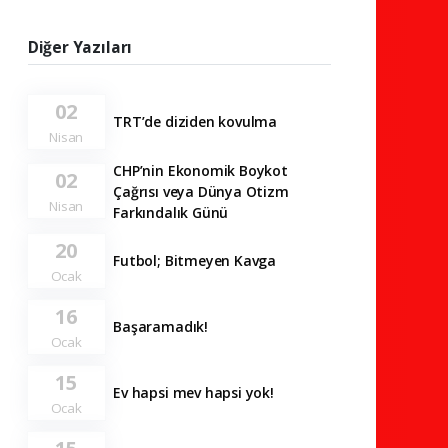
Diğer Yazıları
02
TRT’de diziden kovulma
Nisan
CHP’nin Ekonomik Boykot
02
Çağrısı veya Dünya Otizm
Nisan
Farkındalık Günü
20
Futbol; Bitmeyen Kavga
Ocak
16
Başaramadık!
Ocak
15
Ev hapsi mev hapsi yok!
Ocak