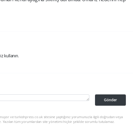
iz kullanın.
Gönder
nuyor ve turkishpress.co.uk sitesine yaptığınız yorumunuzla ilgili doğrudan veya
z. Yazılan tüm yorumlardan site yönetimi hiçbir şekilde sorumlu tutulamaz.