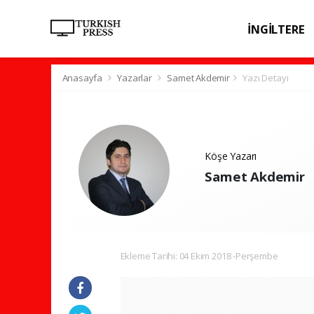
İNGİLTERE
SPOR
SAĞL
Anasayfa
Yazarlar
Samet Akdemir
Yazı Detayı
Köşe Yazarı
Samet Akdemir
Ekleme Tarihi: 04 Ekim 2018 -Perşembe