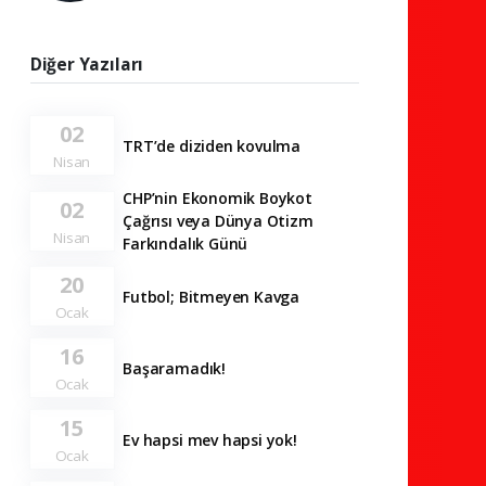
Diğer Yazıları
02
TRT’de diziden kovulma
Nisan
CHP’nin Ekonomik Boykot
02
Çağrısı veya Dünya Otizm
Nisan
Farkındalık Günü
20
Futbol; Bitmeyen Kavga
Ocak
16
Başaramadık!
Ocak
15
Ev hapsi mev hapsi yok!
Ocak