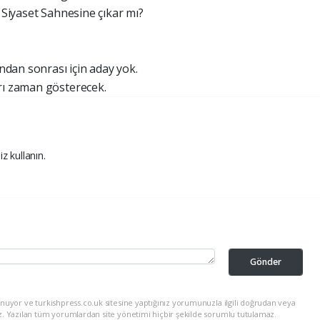
e Siyaset Sahnesine çıkar mı?
dan sonrası için aday yok.
rı zaman gösterecek.
iz kullanın.
Gönder
nuyor ve turkishpress.co.uk sitesine yaptığınız yorumunuzla ilgili doğrudan veya
z. Yazılan tüm yorumlardan site yönetimi hiçbir şekilde sorumlu tutulamaz.