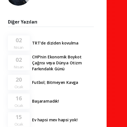
Diğer Yazıları
02
TRT’de diziden kovulma
Nisan
CHP’nin Ekonomik Boykot
02
Çağrısı veya Dünya Otizm
Nisan
Farkındalık Günü
20
Futbol; Bitmeyen Kavga
Ocak
16
Başaramadık!
Ocak
15
Ev hapsi mev hapsi yok!
Ocak