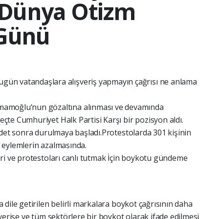
 Dünya Otizm
 Günü
ugün vatandaşlara alışveriş yapmayın çağrısı ne anlama
İmamoğlu‘nun gözaltına alınması ve devamında
te Cumhuriyet Halk Partisi Karşı bir pozisyon aldı.
ddet sonra durulmaya başladı.Protestolarda 301 kişinin
 eylemlerin azalmasında.
ri ve protestoları canlı tutmak İçin boykotu gündeme
dile getirilen belirli markalara boykot çağrısının daha
verişe ve tüm sektörlere bir boykot olarak ifade edilmesi