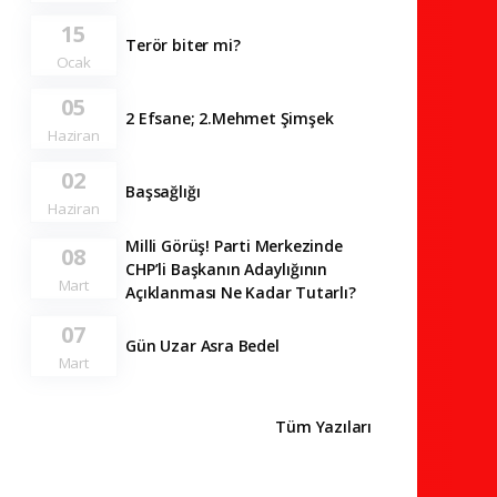
15
Terör biter mi?
Ocak
05
2 Efsane; 2.Mehmet Şimşek
Haziran
02
Başsağlığı
Haziran
Milli Görüş! Parti Merkezinde
08
CHP’li Başkanın Adaylığının
Mart
Açıklanması Ne Kadar Tutarlı?
07
Gün Uzar Asra Bedel
Mart
Tüm Yazıları