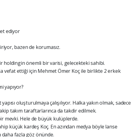
ket ediyor
giriyor, bazen de korumasız.
holdingin önemli bir varisi, gelecekteki sahibi.
a vefat ettiği için Mehmet Ömer Koç ile birlikte 2 erkek
mi yapıyor?
yapısı oluşturulmaya çalışılıyor. Halka yakın olmak, sadece
rakip takım taraftarlarınca da takdir edilmek.
ir mevki. Hele de büyük kulüplerde.
sahip küçük kardeş Koç. En azından medya böyle lanse
 daha fazla göz önünde.