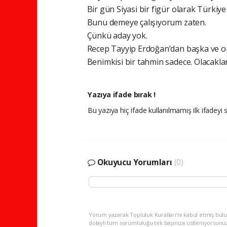
Bir gün Siyasi bir figür olarak Türkiy
Bunu demeye çalışıyorum zaten.
Çünkü aday yok.
Recep Tayyip Erdoğan’dan başka ve on
Benimkisi bir tahmin sadece. Olacakla
Yazıya ifade bırak !
Bu yazıya hiç ifade kullanılmamış ilk ifadeyi s
Okuyucu Yorumları
(0)
Yorum yazarak Topluluk Kuralları’nı kabul etmiş bulu
dolaylı tüm sorumluluğu tek başınıza üstleniyorsunu