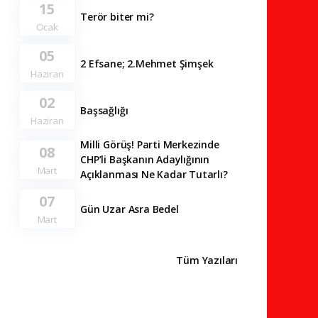
15
Terör biter mi?
Ocak
05
2 Efsane; 2.Mehmet Şimşek
Haziran
02
Başsağlığı
Haziran
Milli Görüş! Parti Merkezinde
08
CHP’li Başkanın Adaylığının
Mart
Açıklanması Ne Kadar Tutarlı?
07
Gün Uzar Asra Bedel
Mart
Tüm Yazıları