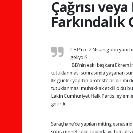
Çağrısı veya
Farkındalık
CHP’nin 2 Nisan günü yani b
geliyor?
İBB‘nin eski başkanı Ekrem 
tutuklanması sonrasında yaşanan süreç
İlk günler yapılan protestolar bir mü
tutuklanması muhakkak etkili oldu bu
Lakin Cumhuriyet Halk Partisi eylemle
getirdi
Saraçhane’de yapılan miting esnasında 
sonra genel, ülke çapında ve tüm alış 