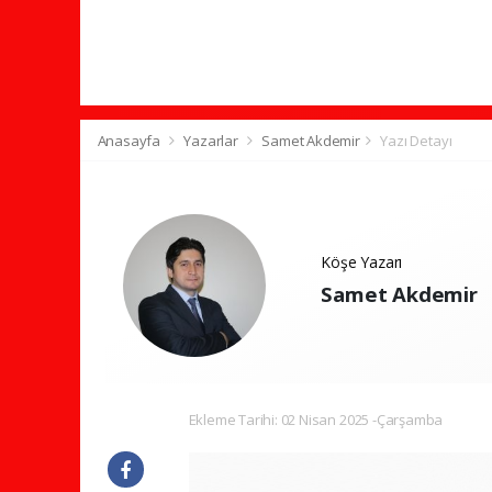
Anasayfa
Yazarlar
Samet Akdemir
Yazı Detayı
Köşe Yazarı
Samet Akdemir
Ekleme Tarihi: 02 Nisan 2025 -Çarşamba