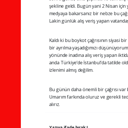
şekline geldi. Bugün yani 2 Nisan için 
medyaya bakarsanız bir nebze bu çağr
Lakin günlük alış veriş yapan vatanda
Kaldı ki bu boykot çağrısının siyasi b
bir ayrılma yaşadığımızı düşünüyorum
yönünde inadına alış veriş yapan iktid
anda Türkiye’de İstanbul’da tatilde o
izlenimi almış değilim.
Bu günün daha önemli bir çağrısı var 
Umarım farkında oluruz ve gerekli ted
alırız.
Yazıya ifade bırak !