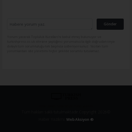
Gönder
Yorum yazarak Topluluk Kuralları’nı kabul etmiş bulunuyor ve
turkishpress.co.uk sitesine yaptığınız yorumunuzla ilgili doğrudan veya
dolaylı tüm sorumluluğu tek başınıza üstleniyorsunuz. Yazılan tüm
yorumlardan site yönetimi hiçbir şekilde sorumlu tutulamaz.
haber paketi
haber scripti
haber yazılımı
Tüm hakları saklı tutulmaktadır.Copyright 2026©
Haber Yazılımı:
Web Aksiyon ®