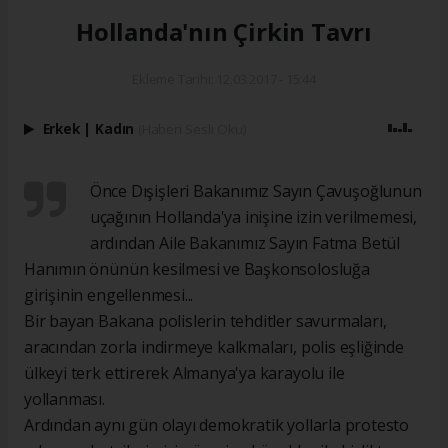
Hollanda'nın Çirkin Tavrı
Ekleme Tarihi: 12.03.2017 - 15:44
Erkek
|
Kadın
(Haberi Sesli Oku)
Önce Dışişleri Bakanımız Sayın Çavuşoğlunun
uçağının Hollanda'ya inişine izin verilmemesi,
ardından Aile Bakanımız Sayın Fatma Betül
Hanımın önünün kesilmesi ve Başkonsolosluğa
girişinin engellenmesi...
Bir bayan Bakana polislerin tehditler savurmaları,
aracından zorla indirmeye kalkmaları, polis eşliğinde
ülkeyi terk ettirerek Almanya'ya karayolu ile
yollanması.
Ardından aynı gün olayı demokratik yollarla protesto