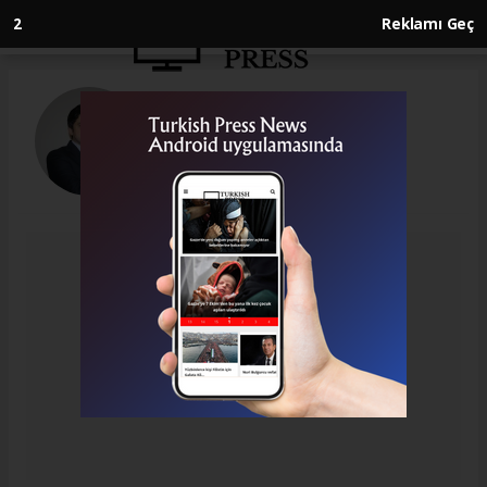
2
Reklamı Geç
Samet Akdemir