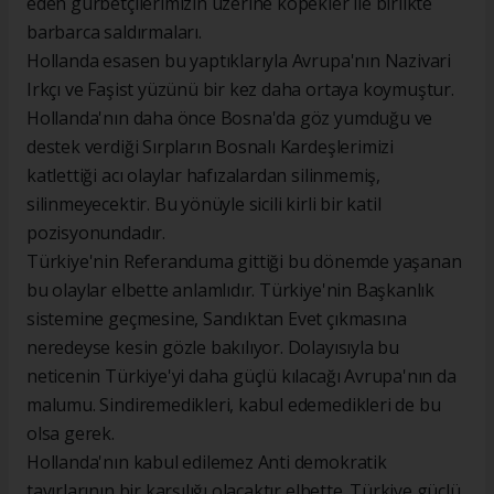
eden gurbetçilerimizin üzerine köpekler ile birlikte
barbarca saldırmaları.
Hollanda esasen bu yaptıklarıyla Avrupa'nın Nazivari
Irkçı ve Faşist yüzünü bir kez daha ortaya koymuştur.
Hollanda'nın daha önce Bosna'da göz yumduğu ve
destek verdiği Sırpların Bosnalı Kardeşlerimizi
katlettiği acı olaylar hafızalardan silinmemiş,
silinmeyecektir. Bu yönüyle sicili kirli bir katil
pozisyonundadır.
Türkiye'nin Referanduma gittiği bu dönemde yaşanan
bu olaylar elbette anlamlıdır. Türkiye'nin Başkanlık
sistemine geçmesine, Sandıktan Evet çıkmasına
neredeyse kesin gözle bakılıyor. Dolayısıyla bu
neticenin Türkiye'yi daha güçlü kılacağı Avrupa'nın da
malumu. Sindiremedikleri, kabul edemedikleri de bu
olsa gerek.
Hollanda'nın kabul edilemez Anti demokratik
tavırlarının bir karşılığı olacaktır elbette. Türkiye güçlü