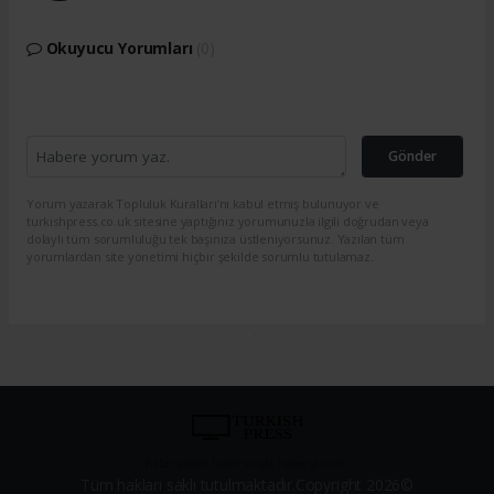
Okuyucu Yorumları
(0)
Gönder
Yorum yazarak Topluluk Kuralları’nı kabul etmiş bulunuyor ve
turkishpress.co.uk sitesine yaptığınız yorumunuzla ilgili doğrudan veya
dolaylı tüm sorumluluğu tek başınıza üstleniyorsunuz. Yazılan tüm
yorumlardan site yönetimi hiçbir şekilde sorumlu tutulamaz.
haber paketi
haber scripti
haber yazılımı
Tüm hakları saklı tutulmaktadır.Copyright 2026©