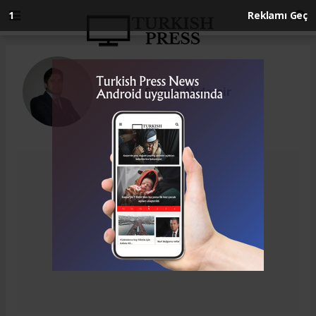
1
Reklamı Geç
Samet Akdemir