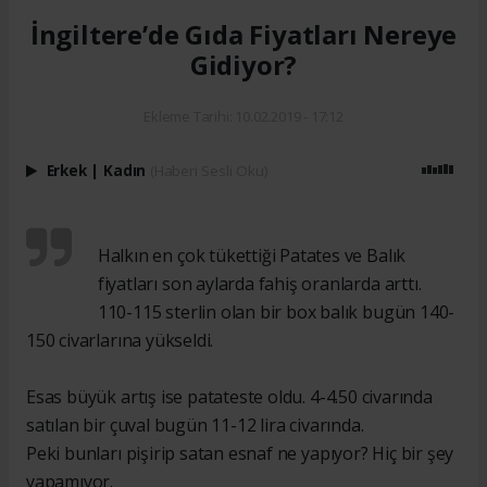
İngiltere’de Gıda Fiyatları Nereye
Gidiyor?
Ekleme Tarihi: 10.02.2019 - 17:12
Erkek
|
Kadın
(Haberi Sesli Oku)
Halkın en çok tükettiği Patates ve Balık
fiyatları son aylarda fahiş oranlarda arttı.
110-115 sterlin olan bir box balık bugün 140-
150 civarlarına yükseldi.
Esas büyük artış ise patateste oldu. 4-4.50 civarında
satılan bir çuval bugün 11-12 lira civarında.
Peki bunları pişirip satan esnaf ne yapıyor? Hiç bir şey
yapamıyor.