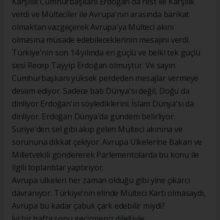
Karşılık Cumhurbaşkanı Erdoğan da rest ile Karşılık
verdi ve Mülteciler ile Avrupa'nın arasında barikat
olmaktan vazgeçerek Avrupa'ya Mülteci akını
olmasına müsade edebileceklerinin mesajını verdi.
Türkiye'nin son 14 yılında en güçlü ve belki tek güçlü
sesi Recep Tayyip Erdoğan olmuştur. Ve sayın
Cumhurbaşkanı yüksek perdeden mesajlar vermeye
devam ediyor. Sadece batı Dünya'sı değil, Doğu da
dinliyor Erdoğan'ın söylediklerini. İslam Dünya'sı da
dinliyor. Erdoğan Dünya'da gündem belirliyor.
Suriye'den sel gibi akıp gelen Mülteci akınına ve
sorununa dikkat çekiyor. Avrupa Ülkelerine Bakan ve
Milletvekili göndererek Parlementolarda bu konu ile
ilgili toplantılar yaptırıyor.
Avrupa ülkeleri her zaman olduğu gibi yine çıkarcı
davranıyor. Türkiye'nin elinde Mülteci Kartı olmasaydı,
Avrupa bu kadar çabuk çark edebilir miydi?
İyi bir hafta sonu geçirmeniz dileğiyle.