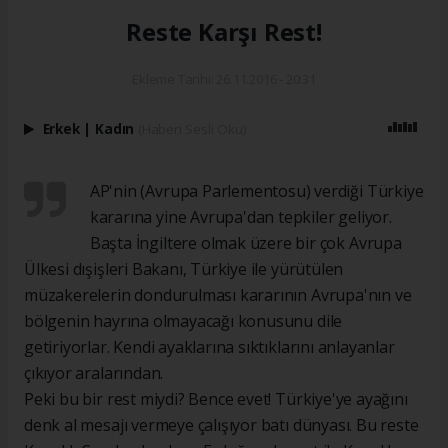
Reste Karşı Rest!
Ekleme Tarihi: 26.11.2016 - 20:31
Erkek
|
Kadın
(Haberi Sesli Oku)
AP'nin (Avrupa Parlementosu) verdiği Türkiye
kararına yine Avrupa'dan tepkiler geliyor.
Başta İngiltere olmak üzere bir çok Avrupa
Ülkesi dışişleri Bakanı, Türkiye ile yürütülen
müzakerelerin dondurulması kararının Avrupa'nın ve
bölgenin hayrına olmayacağı konusunu dile
getiriyorlar. Kendi ayaklarına sıktıklarını anlayanlar
çıkıyor aralarından.
Peki bu bir rest miydi? Bence evet! Türkiye'ye ayağını
denk al mesajı vermeye çalışıyor batı dünyası. Bu reste