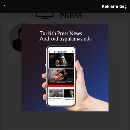
1
Reklamı Geç
Samet Akdemir