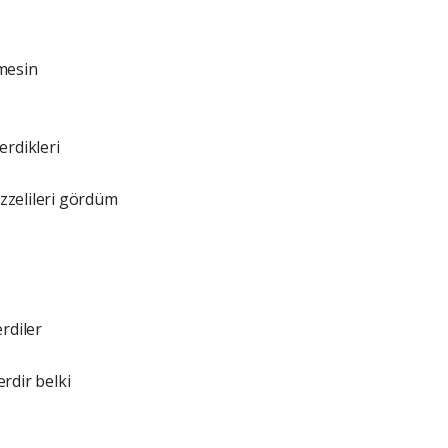
mesin
erdikleri
zzelileri gördüm
erdiler
rdir belki