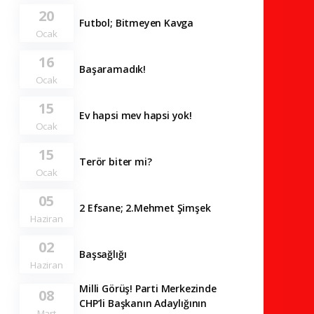
20
Futbol; Bitmeyen Kavga
Ocak
16
Başaramadık!
Ocak
15
Ev hapsi mev hapsi yok!
Ocak
15
Terör biter mi?
Ocak
05
2 Efsane; 2.Mehmet Şimşek
Haziran
02
Başsağlığı
Haziran
Milli Görüş! Parti Merkezinde
08
CHP’li Başkanın Adaylığının
Mart