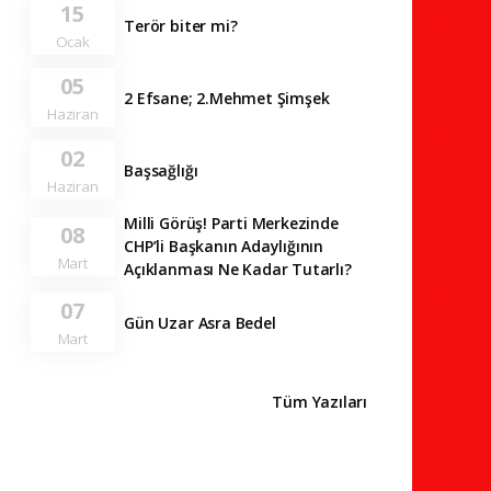
15
Terör biter mi?
Ocak
05
2 Efsane; 2.Mehmet Şimşek
Haziran
02
Başsağlığı
Haziran
Milli Görüş! Parti Merkezinde
08
CHP’li Başkanın Adaylığının
Mart
Açıklanması Ne Kadar Tutarlı?
07
Gün Uzar Asra Bedel
Mart
Tüm Yazıları