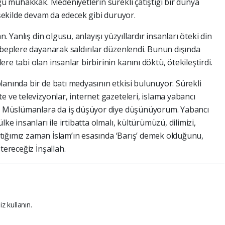
uğu muhakkak. Medeniyetlerin sürekli çatıştığı bir dünya
r şekilde devam da edecek gibi duruyor.
n. Yanlış din olgusu, anlayışı yüzyıllardır insanları öteki din
ebeplere dayanarak saldırılar düzenlendi. Bunun dışında
e tabi olan insanlar birbirinin kanını döktü, ötekileştirdi.
lanında bir de batı medyasının etkisi bulunuyor. Sürekli
e ve televizyonlar, internet gazeteleri, islama yabancı
ada Müslümanlara da iş düşüyor diye düşünüyorum. Yabancı
ke insanları ile irtibatta olmalı, kültürümüzü, dilimizi,
lattığımız zaman İslam’ın esasında ‘Barış’ demek olduğunu,
tereceğiz İnşallah.
iz kullanın.