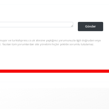
Gönder
nuyor ve turkishpress.co.uk sitesine yaptığınız yorumunuzla ilgili doğrudan veya
z. Yazılan tüm yorumlardan site yönetimi hiçbir şekilde sorumlu tutulamaz.