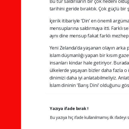
Bu tür saldırıların bir çok nedeni old
tarihini geride bıraktık. Çok güçlü bi
İçerik itibariyle ‘Din’ en önemli argüma
mensuplarına saldırmaya itti. Farklı s
aynı dine mensup fakat farklı mezhepler
Yeni Zelanda’da yaşanan olayın arka p
islam düşmanlığı yapan bir kısım gazet
insanları kindar hale getiriyor. Bur
ülkelerde yaşayan bizler daha fazla o ül
dinimizi daha iyi anlatabilmeliyiz. An
İslam dininin ‘Barış Dini’ olduğunu gös
Yazıya ifade bırak !
Bu yazıya hiç ifade kullanılmamış ilk ifadeyi s