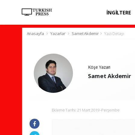
İNGİLTERE
SPOR
SAĞL
Anasayfa
Yazarlar
Samet Akdemir
Yazı Detayı
Köşe Yazarı
Samet Akdemir
Ekleme Tarihi: 21 Mart 2019 -Perşembe