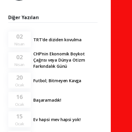
Diğer Yazıları
02
TRT’de diziden kovulma
Nisan
CHP’nin Ekonomik Boykot
02
Çağrısı veya Dünya Otizm
Nisan
Farkındalık Günü
20
Futbol; Bitmeyen Kavga
Ocak
16
Başaramadık!
Ocak
15
Ev hapsi mev hapsi yok!
Ocak