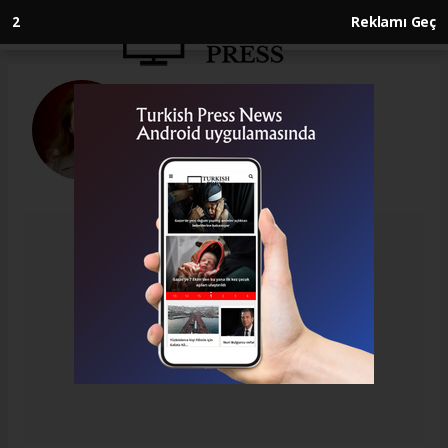
1
Reklamı Geç
Ziya Gündüz
gunduzziya82@gmail.com