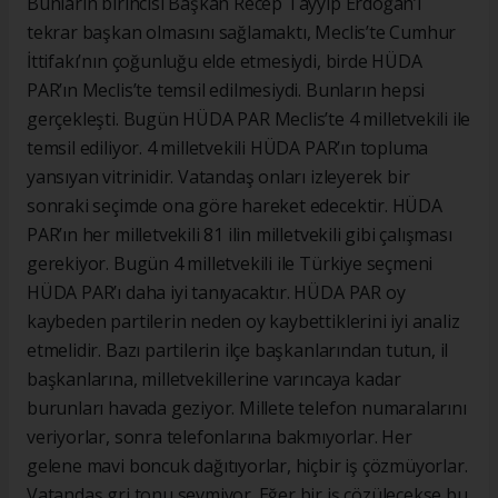
Bunların birincisi Başkan Recep Tayyip Erdoğan’ı
tekrar başkan olmasını sağlamaktı, Meclis’te Cumhur
İttifakı’nın çoğunluğu elde etmesiydi, birde HÜDA
PAR’ın Meclis’te temsil edilmesiydi. Bunların hepsi
gerçekleşti. Bugün HÜDA PAR Meclis’te 4 milletvekili ile
temsil ediliyor. 4 milletvekili HÜDA PAR’ın topluma
yansıyan vitrinidir. Vatandaş onları izleyerek bir
sonraki seçimde ona göre hareket edecektir. HÜDA
PAR’ın her milletvekili 81 ilin milletvekili gibi çalışması
gerekiyor. Bugün 4 milletvekili ile Türkiye seçmeni
HÜDA PAR’ı daha iyi tanıyacaktır. HÜDA PAR oy
kaybeden partilerin neden oy kaybettiklerini iyi analiz
etmelidir. Bazı partilerin ilçe başkanlarından tutun, il
başkanlarına, milletvekillerine varıncaya kadar
burunları havada geziyor. Millete telefon numaralarını
veriyorlar, sonra telefonlarına bakmıyorlar. Her
gelene mavi boncuk dağıtıyorlar, hiçbir iş çözmüyorlar.
Vatandaş gri tonu sevmiyor. Eğer bir iş çözülecekse bu