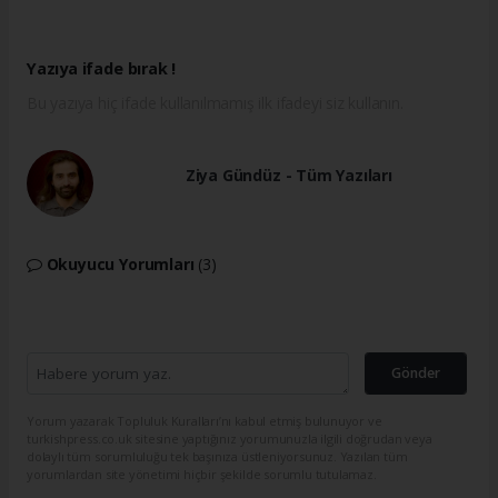
Yazıya ifade bırak !
Bu yazıya hiç ifade kullanılmamış ilk ifadeyi siz kullanın.
Ziya Gündüz - Tüm Yazıları
Okuyucu Yorumları
(3)
Gönder
Yorum yazarak Topluluk Kuralları’nı kabul etmiş bulunuyor ve
turkishpress.co.uk sitesine yaptığınız yorumunuzla ilgili doğrudan veya
dolaylı tüm sorumluluğu tek başınıza üstleniyorsunuz. Yazılan tüm
yorumlardan site yönetimi hiçbir şekilde sorumlu tutulamaz.