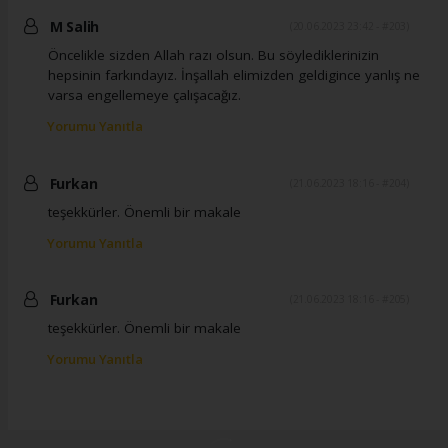
M Salih
(20.06.2023 23:42 - #203)
Öncelikle sizden Allah razı olsun. Bu söylediklerinizin
hepsinin farkındayız. İnşallah elimizden geldigince yanlış ne
varsa engellemeye çalışacağız.
Yorumu Yanıtla
Furkan
(21.06.2023 18:16 - #204)
teşekkürler. Önemli bir makale
Yorumu Yanıtla
Furkan
(21.06.2023 18:16 - #205)
teşekkürler. Önemli bir makale
Yorumu Yanıtla