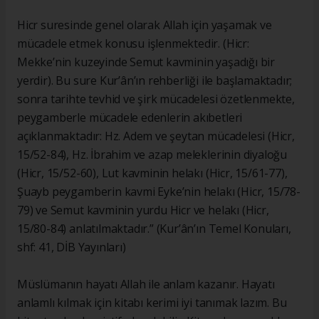
Hicr suresinde genel olarak Allah için yaşamak ve
mücadele etmek konusu işlenmektedir. (Hicr:
Mekke’nin kuzeyinde Semut kavminin yaşadığı bir
yerdir). Bu sure Kur’ân’ın rehberliği ile başlamaktadır;
sonra tarihte tevhid ve şirk mücadelesi özetlenmekte,
peygamberle mücadele edenlerin akıbetleri
açıklanmaktadır: Hz. Adem ve şeytan mücadelesi (Hicr,
15/52-84), Hz. İbrahim ve azap meleklerinin diyaloğu
(Hicr, 15/52-60), Lut kavminin helakı (Hicr, 15/61-77),
Şuayb peygamberin kavmi Eyke’nin helakı (Hicr, 15/78-
79) ve Semut kavminin yurdu Hicr ve helakı (Hicr,
15/80-84) anlatılmaktadır.” (Kur’ân’ın Temel Konuları,
shf: 41, DİB Yayınları)
Müslümanın hayatı Allah ile anlam kazanır. Hayatı
anlamlı kılmak için kitabı kerimi iyi tanımak lazım. Bu