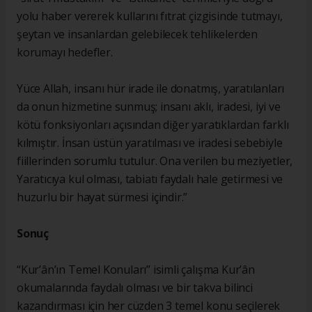
yolu haber vererek kullarını fıtrat çizgisinde tutmayı,
şeytan ve insanlardan gelebilecek tehlikelerden
korumayı hedefler.
Yüce Allah, insanı hür irade ile donatmış, yaratılanları
da onun hizmetine sunmuş; insanı aklı, iradesi, iyi ve
kötü fonksiyonları açısından diğer yaratıklardan farklı
kılmıştır. İnsan üstün yaratılması ve iradesi sebebiyle
fiillerinden sorumlu tutulur. Ona verilen bu meziyetler,
Yaratıcıya kul olması, tabiatı faydalı hale getirmesi ve
huzurlu bir hayat sürmesi içindir.”
Sonuç
“Kur’ân’ın Temel Konuları” isimli çalışma Kur’ân
okumalarında faydalı olması ve bir takva bilinci
kazandırması için her cüzden 3 temel konu seçilerek