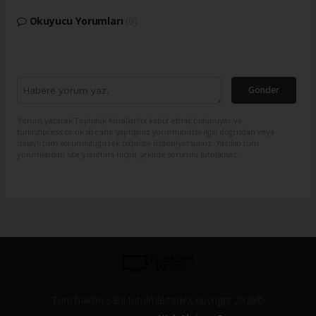
Okuyucu Yorumları
(0)
Gönder
Yorum yazarak Topluluk Kuralları’nı kabul etmiş bulunuyor ve
turkishpress.co.uk sitesine yaptığınız yorumunuzla ilgili doğrudan veya
dolaylı tüm sorumluluğu tek başınıza üstleniyorsunuz. Yazılan tüm
yorumlardan site yönetimi hiçbir şekilde sorumlu tutulamaz.
haber paketi
haber scripti
haber yazılımı
Tüm hakları saklı tutulmaktadır.Copyright 2026©