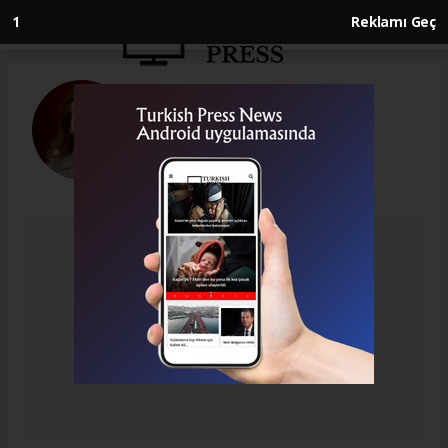
1
Reklamı Geç
Ziya Gündüz
gunduzziya82@gmail.com