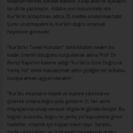
kitaptan herkes istifade edebilir. Kitap akıcı ve açıklayıcı
bir dil ile yazılmıştır. Kitabın son bölümünde iste
Kur’ân’ın anlaşılması adına 25 madde sıralanmaktadır.
Şunu unutmayalım ki, Kur’ân’ı doğru anlamak
hepimizin görevidir.
“Kur’ân’ın Temel Konuları” isimli kitabın neden bu
kadar önemli olduğunu vurgulamak adına Prof. Dr.
Remzi Kaya’nın kaleme aldığı “Kur’ân’a Göre Doğru ve
Yanlış Yol” isimli makalesinde altını çizdiğim bir bölümü
buraya almak uygun olacaktır:
“Kur’ân, insanların maddi ve manevi sıkıntılarını
çözerek onlara doğru yolu gösterir. O, her asrın
ihtiyaçlarına cevap verecek bilgilerle gönderilmiştir. Bu
bilgiler arasında, doğru ve yanlış yol kapsamına giren
hasletler, insanlık için hayati önem taşır. Yaratıcı,
“sırât-ı mûstakîm” ve “istikamet” terimleriyle doğru