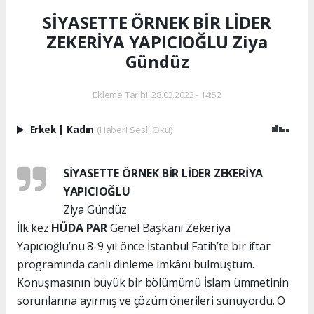
SİYASETTE ÖRNEK BİR LİDER
ZEKERİYA YAPICIOĞLU Ziya
Gündüz
Ekleme Tarihi: 28.03.2023 - 14:52
Erkek
|
Kadın
(Haberi Sesli Oku)
SİYASETTE ÖRNEK BİR LİDER ZEKERİYA
YAPICIOĞLU
Ziya Gündüz
İlk kez
HÜDA PAR
Genel Başkanı Zekeriya
Yapıcıoğlu’nu 8-9 yıl önce İstanbul Fatih’te bir iftar
programında canlı dinleme imkânı bulmuştum.
Konuşmasının büyük bir bölümümü İslam ümmetinin
sorunlarına ayırmış ve çözüm önerileri sunuyordu. O