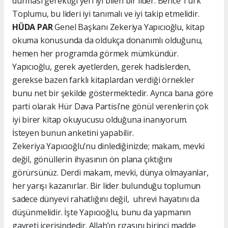
durması gerektiği yeri iyi bilen bir lider. Bence Türk
Toplumu, bu lideri iyi tanımalı ve iyi takip etmelidir.
HÜDA PAR
Genel Başkanı Zekeriya Yapıcıoğlu, kitap
okuma konusunda da oldukça donanımlı olduğunu,
hemen her programda görmek mümkündür.
Yapıcıoğlu, gerek ayetlerden, gerek hadislerden,
gerekse bazen farklı kitaplardan verdiği örnekler
bunu net bir şekilde göstermektedir. Ayrıca bana göre
parti olarak Hür Dava Partisi’ne gönül verenlerin çok
iyi birer kitap okuyucusu olduğuna inanıyorum.
İsteyen bunun anketini yapabilir.
Zekeriya Yapıcıoğlu’nu dinlediğinizde; makam, mevki
değil, gönüllerin ihyasının ön plana çıktığını
görürsünüz. Derdi makam, mevki, dünya olmayanlar,
her yarışı kazanırlar. Bir lider bulunduğu toplumun
sadece dünyevi rahatlığını değil, uhrevi hayatını da
düşünmelidir. İşte Yapıcıoğlu, bunu da yapmanın
gayreti içerisindedir. Allah’ın rızasını birinci madde