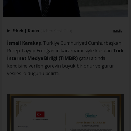
Erkek
|
Kadın
(Haberi Sesli Oku)
İsmail Karakaş
, Türkiye Cumhuriyeti Cumhurbaşkanı
Recep Tayyip Erdoğan'ın kararnamesiyle kurulan
Türk
İnternet Medya Birliği (TİMBİR)
çatısı altında
kendisine verilen görevin büyük bir onur ve gurur
vesilesi olduğunu belirtti.