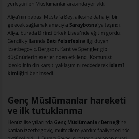
yerleştirilen Müslümanlar arasında yer aldı.
Aliya’nın babası Mustafa Bey, ailesine daha iyi bir
gelecek sağlamak amacıyla
Saraybosna
’ya taşındı.
Aliya, burada Birinci Erkek Lisesi’nde eğitim gördü.
Gençlik yıllarında
Batı felsefesi
ne ilgi duyan
İzzetbegoviç, Bergson, Kant ve Spengler gibi
düşünürlerin eserlerinden etkilendi. Komünist
ideolojinin din karşıtı yaklaşımını reddederek
İslamî
kimliği
ni benimsedi.
Genç Müslümanlar hareketi
ve ilk tutuklanma
Henüz lise yıllarında
Genç Müslümanlar Derneği
’ne
katılan İzzetbegoviç, mültecilere yardım faaliyetlerinde
aktif rol aldı. II. Dünya Savaşı sırasında yaşanan siyasi