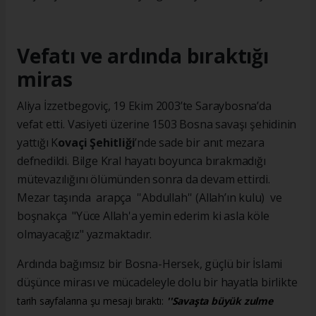
Vefatı ve ardında bıraktığı
miras
Aliya İzzetbegoviç, 19 Ekim 2003’te Saraybosna’da
vefat etti. Vasiyeti üzerine 1503 Bosna savaşı şehidinin
yattığı K
ovaçi Şehitliği
’nde sade bir anıt mezara
defnedildi. Bilge Kral hayatı boyunca bırakmadığı
mütevazılığını ölümünden sonra da devam ettirdi.
Mezar taşında arapça ''Abdullah'' (Allah’ın kulu) ve
boşnakça "Yüce Allah'a yemin ederim ki asla köle
olmayacağız" yazmaktadır.
Ardında bağımsız bir Bosna-Hersek, güçlü bir İslami
düşünce mirası ve mücadeleyle dolu bir hayatla birlikte
tarih sayfalarına şu mesajı bıraktı:
''Savaşta büyük zulme