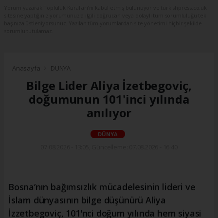
Yorum yazarak Topluluk Kuralları’nı kabul etmiş bulunuyor ve turkishpress.co.uk
sitesine yaptığınız yorumunuzla ilgili doğrudan veya dolaylı tüm sorumluluğu tek
başınıza üstleniyorsunuz. Yazılan tüm yorumlardan site yönetimi hiçbir şekilde
sorumlu tutulamaz.
Anasayfa
DÜNYA
Bilge Lider Aliya İzetbegoviç,
doğumunun 101'inci yılında
anılıyor
DÜNYA
07.08.2026 - 13:05, Güncelleme: 07.08.2026 - 16:40
Bosna’nın bağımsızlık mücadelesinin lideri ve
İslam dünyasının bilge düşünürü Aliya
İzzetbegoviç, 101'nci doğum yılında hem siyasi