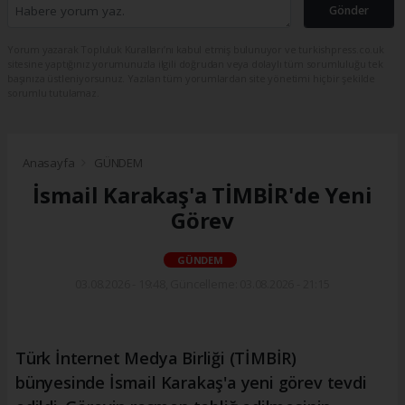
Gönder
Yorum yazarak Topluluk Kuralları’nı kabul etmiş bulunuyor ve turkishpress.co.uk
sitesine yaptığınız yorumunuzla ilgili doğrudan veya dolaylı tüm sorumluluğu tek
başınıza üstleniyorsunuz. Yazılan tüm yorumlardan site yönetimi hiçbir şekilde
sorumlu tutulamaz.
Anasayfa
GÜNDEM
İsmail Karakaş'a TİMBİR'de Yeni
Görev
GÜNDEM
03.08.2026 - 19:48, Güncelleme: 03.08.2026 - 21:15
Türk İnternet Medya Birliği (TİMBİR)
bünyesinde İsmail Karakaş'a yeni görev tevdi