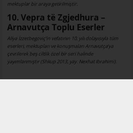
mektuplar bir araya getirilmiştir.
10. Vepra të Zgjedhura –
Arnavutça Toplu Eserler
Aliya İzzetbegoviç’in vefatının 10. yılı dolayısıyla tüm
eserleri, mektupları ve konuşmaları Arnavutça’ya
çevrilerek beş ciltlik özel bir seri halinde
yayımlanmıştır (Shkup 2013, yay. Nexhat Ibrahimi).
Okuyucu Yorumları
(0)