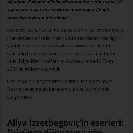
uğradınız. Zalimleri affedip affetmemekte serbestsiniz. Ne
yaparsanız yapın ama soykırımı unutmayın. Çünkü
unutulan soykırım tekrarlanır.''
Siyasetçi, düşünür ve hukukçu olan Aliya İzzetbegoviç,
inancından ve ilkelerinden ödün vermeden liderliğini
yaptığı halkını sonuna kadar savunan bir liderdi.
Kabrinin hemen yanında bulunan 2 bölümlü tarihi
kule, Bilge Kral’ın vefatının 4’üncü yılında 19 Ekim
2007’de
müze
ye çevrildi.
Özel eşyaları, hayatından kesitler, fotoğrafları ve
Bosna savaşına ait birtakım silahlar bu müzede
sergileniyor.
Aliya İzzetbegoviç’in eserleri:
Düşünce dünyasına yön