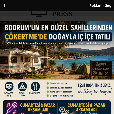
Anasayfa
SAĞLIK
40 milyon kişi sağlık sorularına
'Neyim Var?' ile yanıt buldu
SAĞLIK
03.12.2024 - 13:00, Güncelleme: 03.12.2024 - 13:00
Hastaların şikayetlerine göre olası tanı ve
uzmanlık önerileri sunan 'Neyim Var?'
uygulaması, 40 milyon kişinin sağlık
hizmetlerine erişimini kolaylaştırdı.