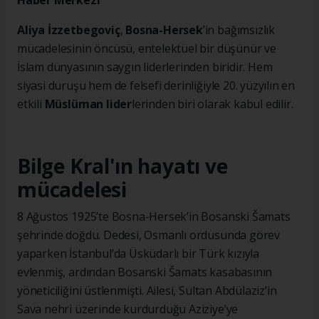
Haber Merkezi
Aliya İzzetbegoviç
,
Bosna-Hersek
’in bağımsızlık
mücadelesinin öncüsü, entelektüel bir düşünür ve
İslam dünyasının saygın liderlerinden biridir. Hem
siyasi duruşu hem de felsefi derinliğiyle 20. yüzyılın en
etkili
Müslüman lider
lerinden biri olarak kabul edilir.
Bilge Kral'ın hayatı ve
mücadelesi
8 Ağustos 1925’te Bosna-Hersek’in Bosanski Šamats
şehrinde doğdu. Dedesi, Osmanlı ordusunda görev
yaparken İstanbul’da Üsküdarlı bir Türk kızıyla
evlenmiş, ardından Bosanski Šamats kasabasının
yöneticiliğini üstlenmişti. Ailesi, Sultan Abdülaziz’in
Sava nehri üzerinde kurdurduğu Aziziye’ye