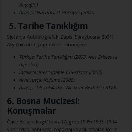
Başoğlu)
Arapça: Hürûbî ile’l-Hürriyye (2002)
5. Tarihe Tanıklığım
Sjećanja: Autobiografski Zapis (Saraybosna 2001)
Aliya’nın otobiyografik notlarını içerir.
Türkçe: Tarihe Tanıklığım (2003, Alev Erkilet ve
diğerleri)
İngilizce: Inescapable Questions (2003)
Arnavutça: Kujtime (2008)
Arapça: Müẕekkirâtü ʿAlî ʿİzzet Bîcûfîtiş (2009)
6. Bosna Mucizesi:
Konuşmalar
Čudo Bosanskog Otpora (Zagreb 1995) 1993–1994
yıllarındaki konuşma, röportaj ve açıklamaları içerir.