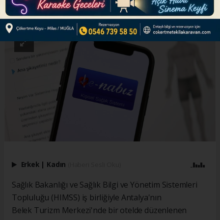
ABONE OL
Erkek
|
Kadın
(Haberi Sesli Oku)
Sağlık Bakanlığı ve Sağlık Bilgi ve Yönetim Sistemleri
Topluluğu (HIMSS) iş birliğiyle Antalya'nın
Belek Turizm Merkezi'nde bir otelde düzenlenen