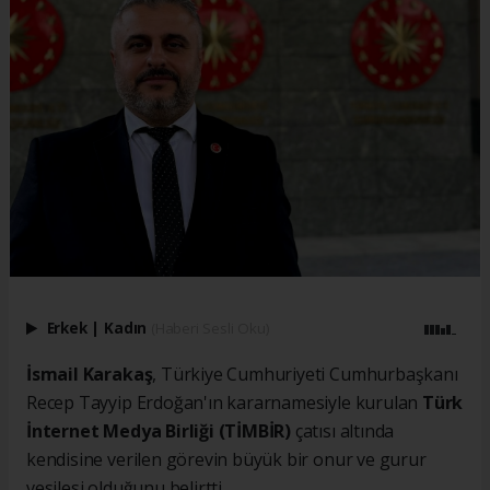
Erkek
|
Kadın
(Haberi Sesli Oku)
İsmail Karakaş
, Türkiye Cumhuriyeti Cumhurbaşkanı
Recep Tayyip Erdoğan'ın kararnamesiyle kurulan
Türk
İnternet Medya Birliği (TİMBİR)
çatısı altında
kendisine verilen görevin büyük bir onur ve gurur
vesilesi olduğunu belirtti.