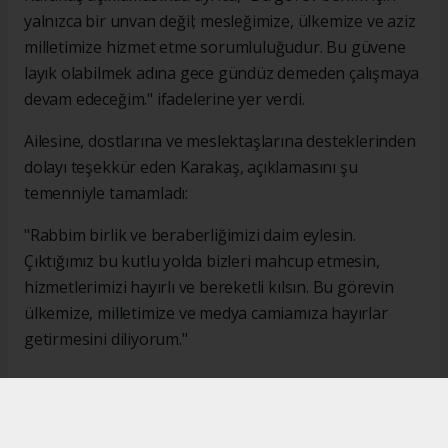
yalnızca bir unvan değil; mesleğimize, ülkemize ve aziz
milletimize hizmet etme sorumluluğudur. Bu güvene
layık olabilmek adına gece gündüz demeden çalışmaya
devam edeceğim." ifadelerine yer verdi.
Ailesine, dostlarına ve meslektaşlarına desteklerinden
dolayı teşekkür eden Karakaş, açıklamasını şu
temenniyle tamamladı:
"Rabbim birlik ve beraberliğimizi daim eylesin.
Çıktığımız bu kutlu yolda bizleri mahcup etmesin,
hizmetlerimizi hayırlı ve bereketli kılsın. Bu görevin
ülkemize, milletimize ve medya camiamıza hayırlar
getirmesini diliyorum."