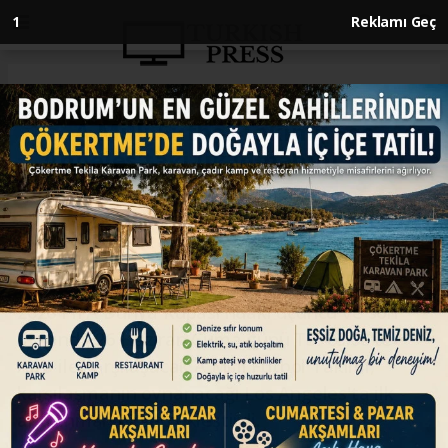
Anasayfa
SPOR
A Milli Futbol Takımı, Los
Angeles'taki ilk idmanını yaptı
SPOR
24.06.2026 - 10:05, Güncelleme: 24.06.2026 - 10:05
2026 FIFA Dünya Kupası'ndaki üçüncü ve son
maçında 26 Haziran Cuma günü TSİ 05.00'te
ABD ile karşılaşacak A Milli Futbol Takımı,
karşılaşmanın oynanacağı Los Angeles'ta ilk
antrenmanını gerçekleştirdi.