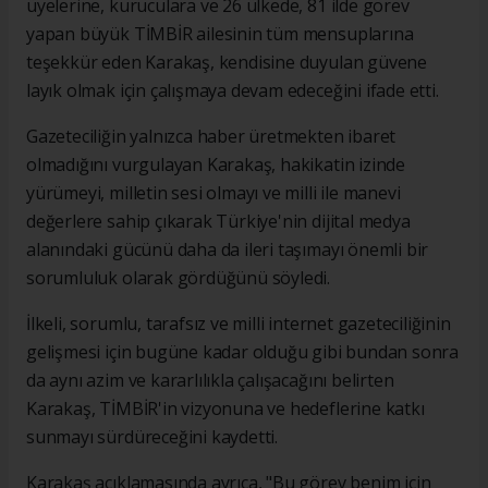
üyelerine, kuruculara ve 26 ülkede, 81 ilde görev
yapan büyük TİMBİR ailesinin tüm mensuplarına
teşekkür eden Karakaş, kendisine duyulan güvene
layık olmak için çalışmaya devam edeceğini ifade etti.
Gazeteciliğin yalnızca haber üretmekten ibaret
olmadığını vurgulayan Karakaş, hakikatin izinde
yürümeyi, milletin sesi olmayı ve milli ile manevi
değerlere sahip çıkarak Türkiye'nin dijital medya
alanındaki gücünü daha da ileri taşımayı önemli bir
sorumluluk olarak gördüğünü söyledi.
İlkeli, sorumlu, tarafsız ve milli internet gazeteciliğinin
gelişmesi için bugüne kadar olduğu gibi bundan sonra
da aynı azim ve kararlılıkla çalışacağını belirten
Karakaş, TİMBİR'in vizyonuna ve hedeflerine katkı
sunmayı sürdüreceğini kaydetti.
Karakaş açıklamasında ayrıca, "Bu görev benim için