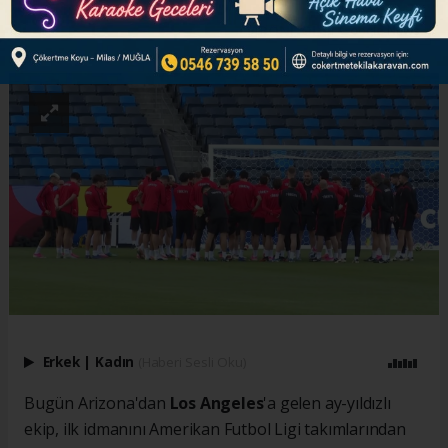
ABONE OL
Erkek
|
Kadın
(Haberi Sesli Oku)
Bugün Arizona'dan
Los Angeles
'a gelen ay-yıldızlı
ekip, ilk idmanını Amerikan Futbol Ligi takımlarından