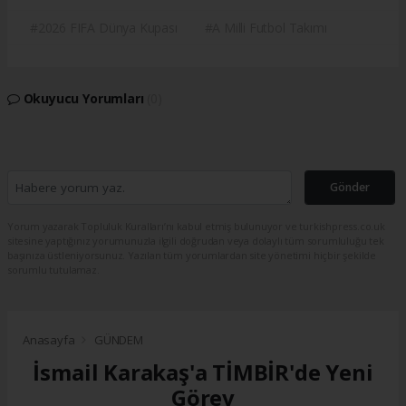
#2026 FIFA Dünya Kupası
#A Milli Futbol Takımı
Okuyucu Yorumları
(0)
Gönder
Yorum yazarak Topluluk Kuralları’nı kabul etmiş bulunuyor ve turkishpress.co.uk
sitesine yaptığınız yorumunuzla ilgili doğrudan veya dolaylı tüm sorumluluğu tek
başınıza üstleniyorsunuz. Yazılan tüm yorumlardan site yönetimi hiçbir şekilde
sorumlu tutulamaz.
Anasayfa
GÜNDEM
İsmail Karakaş'a TİMBİR'de Yeni
Görev