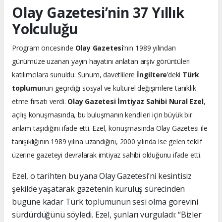
Olay Gazetesi’nin 37 Yıllık
Yolculuğu
Program öncesinde
Olay Gazetesi
’nin 1989 yılından
günümüze uzanan yayın hayatını anlatan arşiv görüntüleri
katılımcılara sunuldu. Sunum, davetlilere
İngiltere
’deki
Türk
toplumu
nun geçirdiği sosyal ve kültürel değişimlere tanıklık
etme fırsatı verdi.
Olay Gazetesi İmtiyaz Sahibi Nural Ezel
,
açılış konuşmasında, bu buluşmanın kendileri için büyük bir
anlam taşıdığını ifade etti. Ezel, konuşmasında Olay Gazetesi ile
tanışıklığının 1989 yılına uzandığını, 2000 yılında ise gelen teklif
üzerine gazeteyi devralarak imtiyaz sahibi olduğunu ifade etti.
Ezel, o tarihten bu yana Olay Gazetesi’ni kesintisiz
şekilde yaşatarak gazetenin kuruluş sürecinden
bugüne kadar Türk toplumunun sesi olma görevini
sürdürdüğünü söyledi. Ezel, şunları vurguladı: “Bizler