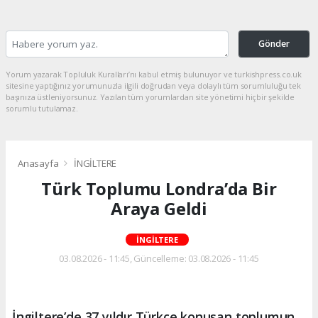
Gönder
Yorum yazarak Topluluk Kuralları’nı kabul etmiş bulunuyor ve turkishpress.co.uk
sitesine yaptığınız yorumunuzla ilgili doğrudan veya dolaylı tüm sorumluluğu tek
başınıza üstleniyorsunuz. Yazılan tüm yorumlardan site yönetimi hiçbir şekilde
sorumlu tutulamaz.
Anasayfa
İNGİLTERE
Türk Toplumu Londra’da Bir
Araya Geldi
İNGİLTERE
03.08.2026 - 11:45, Güncelleme: 03.08.2026 - 11:45
İngiltere’de 37 yıldır Türkçe konuşan toplumun