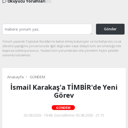
Okuyucu Yorumları
(0)
Gönder
Yorum yazarak Topluluk Kuralları’nı kabul etmiş bulunuyor ve turkishpress.co.uk
sitesine yaptığınız yorumunuzla ilgili doğrudan veya dolaylı tüm sorumluluğu tek
başınıza üstleniyorsunuz. Yazılan tüm yorumlardan site yönetimi hiçbir şekilde
sorumlu tutulamaz.
Anasayfa
GÜNDEM
İsmail Karakaş'a TİMBİR'de Yeni
Görev
GÜNDEM
03.08.2026 - 19:48, Güncelleme: 03.08.2026 - 21:15