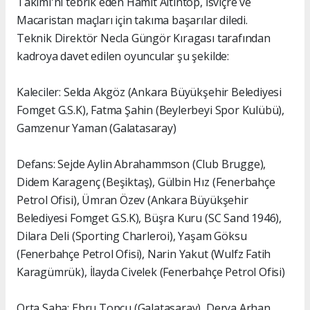
Takımı'nı tebrik eden Hamit Altıntop, İsviçre ve
Macaristan maçları için takıma başarılar diledi.
Teknik Direktör Necla Güngör Kıragası tarafından
kadroya davet edilen oyuncular şu şekilde:
Kaleciler: Selda Akgöz (Ankara Büyükşehir Belediyesi
Fomget G.S.K), Fatma Şahin (Beylerbeyi Spor Kulübü),
Gamzenur Yaman (Galatasaray)
Defans: Sejde Aylin Abrahammson (Club Brugge),
Didem Karagenç (Beşiktaş), Gülbin Hız (Fenerbahçe
Petrol Ofisi), Ümran Özev (Ankara Büyükşehir
Belediyesi Fomget G.S.K), Büşra Kuru (SC Sand 1946),
Dilara Deli (Sporting Charleroi), Yaşam Göksu
(Fenerbahçe Petrol Ofisi), Narin Yakut (Wulfz Fatih
Karagümrük), İlayda Civelek (Fenerbahçe Petrol Ofisi)
Orta Saha: Ebru Topçu (Galatasaray), Derya Arhan