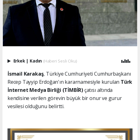
Erkek
|
Kadın
(Haberi Sesli Oku)
İsmail Karakaş
, Türkiye Cumhuriyeti Cumhurbaşkanı
Recep Tayyip Erdoğan'ın kararnamesiyle kurulan
Türk
İnternet Medya Birliği (TİMBİR)
çatısı altında
kendisine verilen görevin büyük bir onur ve gurur
vesilesi olduğunu belirtti.