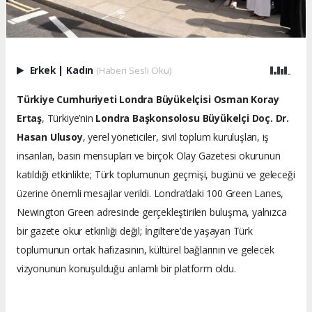
Erkek
|
Kadın
(Haberi Sesli Oku)
Türkiye Cumhuriyeti Londra Büyükelçisi Osman Koray
Ertaş
, Türkiye’nin
Londra Başkonsolosu Büyükelçi Doç. Dr.
Hasan Ulusoy
, yerel yöneticiler, sivil toplum kuruluşları, iş
insanları, basın mensupları ve birçok Olay Gazetesi okurunun
katıldığı etkinlikte; Türk toplumunun geçmişi, bugünü ve geleceği
üzerine önemli mesajlar verildi. Londra’daki 100 Green Lanes,
Newington Green adresinde gerçekleştirilen buluşma, yalnızca
bir gazete okur etkinliği değil; İngiltere’de yaşayan Türk
toplumunun ortak hafızasının, kültürel bağlarının ve gelecek
vizyonunun konuşulduğu anlamlı bir platform oldu.