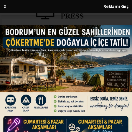
1
Reklamı Geç
Anasayfa
SPOR
A Milli Kadın Futbol Takımı,
yarın Kuzey İrlanda'yı konuk
edecek
SPOR
04.06.2026 - 14:01, Güncelleme: 04.06.2026 - 14:01
A Milli Kadın Futbol Takımı, 2027 FIFA Dünya
Kupası Avrupa Elemeleri B Ligi 2. Grup'taki
beşinci maçında yarın Kuzey İrlanda'yı
ağırlayacak.