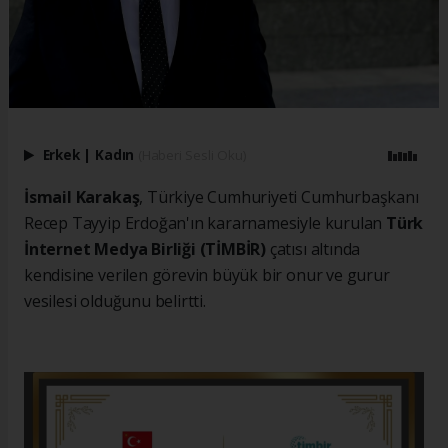
Erkek
|
Kadın
(Haberi Sesli Oku)
İsmail Karakaş
, Türkiye Cumhuriyeti Cumhurbaşkanı
Recep Tayyip Erdoğan'ın kararnamesiyle kurulan
Türk
İnternet Medya Birliği (TİMBİR)
çatısı altında
kendisine verilen görevin büyük bir onur ve gurur
vesilesi olduğunu belirtti.