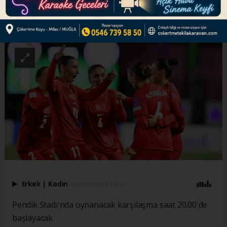
ABONE OL
Erkek
|
Kadın
(Haberi Sesli Oku)
Pendik Stadı'nda oynanacak karşılaşma saat 20.00'de
başlayacak.