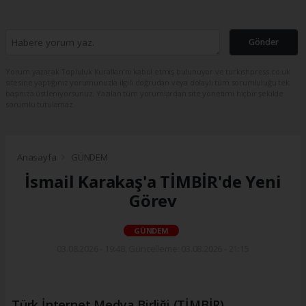
Gönder
Yorum yazarak Topluluk Kuralları’nı kabul etmiş bulunuyor ve turkishpress.co.uk
sitesine yaptığınız yorumunuzla ilgili doğrudan veya dolaylı tüm sorumluluğu tek
başınıza üstleniyorsunuz. Yazılan tüm yorumlardan site yönetimi hiçbir şekilde
sorumlu tutulamaz.
Anasayfa
GÜNDEM
İsmail Karakaş'a TİMBİR'de Yeni
Görev
GÜNDEM
03.08.2026 - 19:48, Güncelleme: 03.08.2026 - 21:15
Türk İnternet Medya Birliği (TİMBİR)