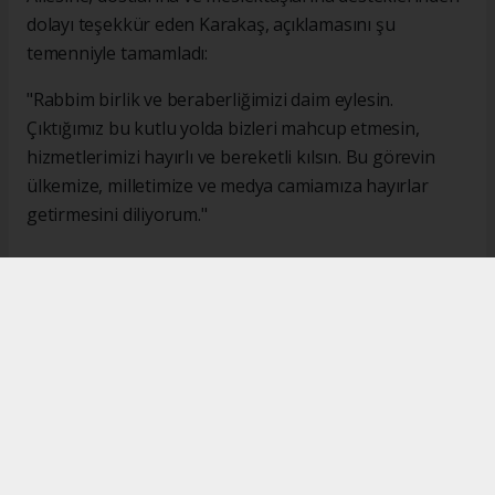
dolayı teşekkür eden Karakaş, açıklamasını şu
temenniyle tamamladı:
"Rabbim birlik ve beraberliğimizi daim eylesin.
Çıktığımız bu kutlu yolda bizleri mahcup etmesin,
hizmetlerimizi hayırlı ve bereketli kılsın. Bu görevin
ülkemize, milletimize ve medya camiamıza hayırlar
getirmesini diliyorum."
#İsmail Karakaş
#TİMBİR
Okuyucu Yorumları
(0)