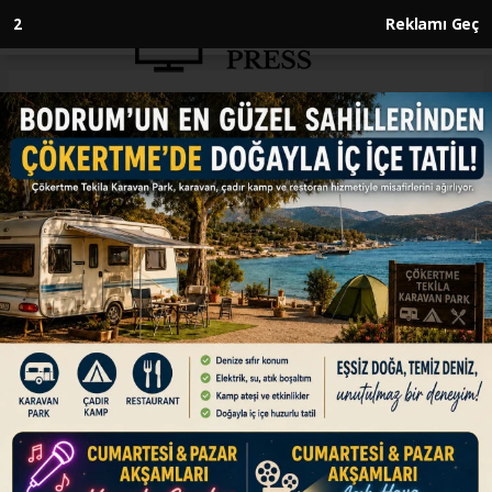
1
Reklamı Geç
Anasayfa
SAĞLIK
AB kritik ilaç üretimini
artırmak istiyor
SAĞLIK
11.03.2025 - 22:38, Güncelleme: 11.03.2025 - 22:38
Avrupa Birliği (AB), ilaçlarda yaşanan tedarik
sıkıntısını gidermek ve kritik ilaçların Avrupa'da
üretimini sağlamak için yasa hazırladı.
ABONE OL