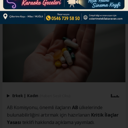
Erkek
|
Kadın
(Haberi Sesli Oku)
AB Komisyonu, önemli ilaçların
AB
ülkelerinde
bulunabilirliğini artırmak için hazırlanan
Kritik İlaçlar
Yasası
teklifi hakkında açıklama yayımladı.