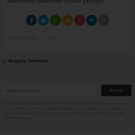
ülkelerindeki tedarikinde sorunlar yaşanıyor.
#Avrupa Birliği
#AB
Okuyucu Yorumları
(0)
Gönder
Yorum yazarak Topluluk Kuralları’nı kabul etmiş bulunuyor ve turkishpress.co.uk
sitesine yaptığınız yorumunuzla ilgili doğrudan veya dolaylı tüm sorumluluğu tek
başınıza üstleniyorsunuz. Yazılan tüm yorumlardan site yönetimi hiçbir şekilde
sorumlu tutulamaz.