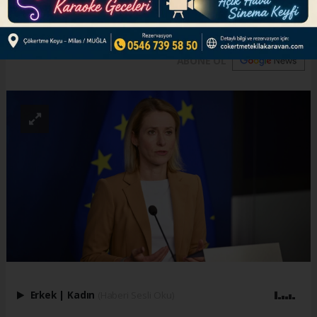
ihtiyacının olduğunu söyledi.
ABONE OL
Erkek
|
Kadın
(Haberi Sesli Oku)