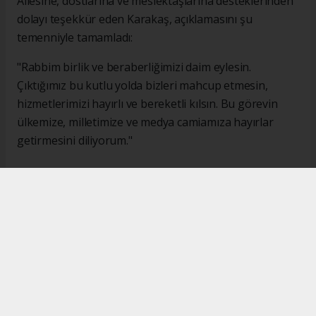
Ailesine, dostlarına ve meslektaşlarına desteklerinden
dolayı teşekkür eden Karakaş, açıklamasını şu
temenniyle tamamladı:
"Rabbim birlik ve beraberliğimizi daim eylesin.
Çıktığımız bu kutlu yolda bizleri mahcup etmesin,
hizmetlerimizi hayırlı ve bereketli kılsın. Bu görevin
ülkemize, milletimize ve medya camiamıza hayırlar
getirmesini diliyorum."
#İsmail Karakaş
#TİMBİR
Okuyucu Yorumları
(0)