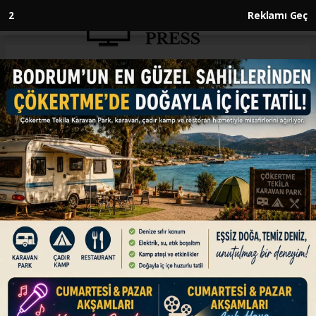
1
Reklamı Geç
Anasayfa
DÜNYA
AB: Orta Doğu'da ihtiyaç olan
gerginliğin tırmanması değil
müzakere masasına oturulması
DÜNYA
08.06.2026 - 10:45, Güncelleme: 08.06.2026 - 10:45
Avrupa Birliği (AB) Dış İlişkiler ve Güvenlik
Politikası Yüksek Temsilcisi Kaja Kallas, Orta
Doğu'da gerilimin yeniden tırmandığını,
bölgenin tırmanmaya değil tarafların müzakere
masasına oturup anlaşmaya varmasına