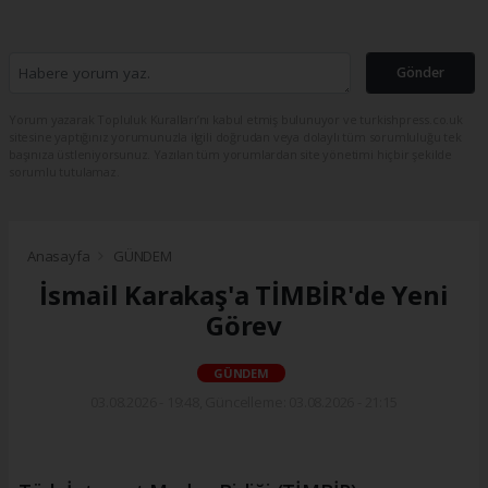
Gönder
Yorum yazarak Topluluk Kuralları’nı kabul etmiş bulunuyor ve turkishpress.co.uk
sitesine yaptığınız yorumunuzla ilgili doğrudan veya dolaylı tüm sorumluluğu tek
başınıza üstleniyorsunuz. Yazılan tüm yorumlardan site yönetimi hiçbir şekilde
sorumlu tutulamaz.
Anasayfa
GÜNDEM
İsmail Karakaş'a TİMBİR'de Yeni
Görev
GÜNDEM
03.08.2026 - 19:48, Güncelleme: 03.08.2026 - 21:15