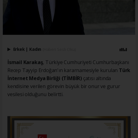
Erkek
|
Kadın
(Haberi Sesli Oku)
İsmail Karakaş
, Türkiye Cumhuriyeti Cumhurbaşkanı
Recep Tayyip Erdoğan'ın kararnamesiyle kurulan
Türk
İnternet Medya Birliği (TİMBİR)
çatısı altında
kendisine verilen görevin büyük bir onur ve gurur
vesilesi olduğunu belirtti.