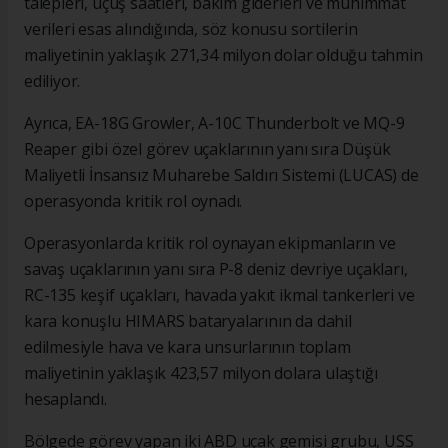
talepleri, uçuş saatleri, bakım giderleri ve mühimmat
verileri esas alındığında, söz konusu sortilerin
maliyetinin yaklaşık 271,34 milyon dolar olduğu tahmin
ediliyor.
Ayrıca, EA-18G Growler, A-10C Thunderbolt ve MQ-9
Reaper gibi özel görev uçaklarının yanı sıra Düşük
Maliyetli İnsansız Muharebe Saldırı Sistemi (LUCAS) de
operasyonda kritik rol oynadı.
Operasyonlarda kritik rol oynayan ekipmanların ve
savaş uçaklarının yanı sıra P-8 deniz devriye uçakları,
RC-135 keşif uçakları, havada yakıt ikmal tankerleri ve
kara konuşlu HIMARS bataryalarının da dahil
edilmesiyle hava ve kara unsurlarının toplam
maliyetinin yaklaşık 423,57 milyon dolara ulaştığı
hesaplandı.
Bölgede görev yapan iki ABD uçak gemisi grubu, USS