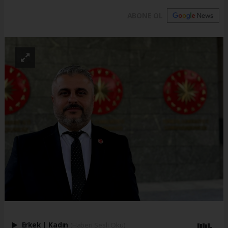
ABONE OL
Erkek
|
Kadın
(Haberi Sesli Oku)