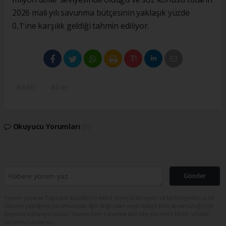
2026 mali yılı savunma bütçesinin yaklaşık yüzde
0,1'ine karşılık geldiği tahmin ediliyor.
#ABD
#İran
Okuyucu Yorumları
(0)
Gönder
Yorum yazarak Topluluk Kuralları’nı kabul etmiş bulunuyor ve turkishpress.co.uk
sitesine yaptığınız yorumunuzla ilgili doğrudan veya dolaylı tüm sorumluluğu tek
başınıza üstleniyorsunuz. Yazılan tüm yorumlardan site yönetimi hiçbir şekilde
sorumlu tutulamaz.