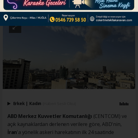
ABONE OL
Erkek
|
Kadın
(Haberi Sesli Oku)
ABD Merkez Kuvvetler Komutanlığı
(CENTCOM) ve
açık kaynaklardan derlenen verilere göre, ABD'nin,
İran
'a yönelik askeri harekatının ilk 24 saatinde