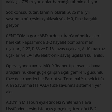
yaklaşık 779 milyon dolar harcadığı tahmin ediliyor.
Söz konusu tutar, tahmini olarak 2026 mali yılı
savunma bütçesinin yaklaşık yüzde 0,1'ine karşılık
geliyor.
CENTCOM'a göre ABD ordusu, İran'a yönelik askeri
harekatı kapsamında B-2 hayalet bombardıman
uçakları, F-22, F-35 ve F-16 savaş uçakları, A-10 taarruz
uçakları ve EA-18G elektronik savaş uçakları kullanıldı.
Operasyonda ayrıca MQ-9 Reaper tipi insansız hava
araçları, nükleer güçle çalışan uçak gemileri, güdümlü
füze destroyerleri ile Patriot ve Terminal Yüksek İrtifa
Alan Savunma (THAAD) füze savunma sistemleri yer
aldı.
ABD'nin Missouri eyaletindeki Whiteman Hava
Üssü'nden kesintisiz uçuş gerçekleştiren dört B-2