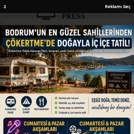
1
Reklamı Geç
Anasayfa
DÜNYA
ABD'nin İran'a saldırısı, ilk
gününde tahmini 779 milyon
dolara mal oldu
DÜNYA
03.03.2026 - 13:17, Güncelleme: 03.03.2026 - 13:17
ABD ordusunun İran'a yönelik askeri harekatının
ilk 24 saatinde yaklaşık 779 milyon dolar
harcadığı hesaplandı.