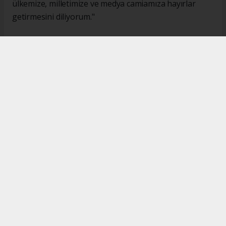
ülkemize, milletimize ve medya camiamıza hayırlar
getirmesini diliyorum."
#İsmail Karakaş
#TİMBİR
Okuyucu Yorumları
(0)
Gönder
Yorum yazarak Topluluk Kuralları’nı kabul etmiş bulunuyor ve turkishpress.co.uk
sitesine yaptığınız yorumunuzla ilgili doğrudan veya dolaylı tüm sorumluluğu tek
başınıza üstleniyorsunuz. Yazılan tüm yorumlardan site yönetimi hiçbir şekilde
sorumlu tutulamaz.