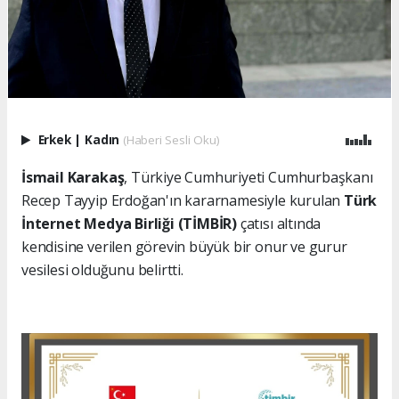
Erkek
|
Kadın
(Haberi Sesli Oku)
İsmail Karakaş
, Türkiye Cumhuriyeti Cumhurbaşkanı
Recep Tayyip Erdoğan'ın kararnamesiyle kurulan
Türk
İnternet Medya Birliği (TİMBİR)
çatısı altında
kendisine verilen görevin büyük bir onur ve gurur
vesilesi olduğunu belirtti.