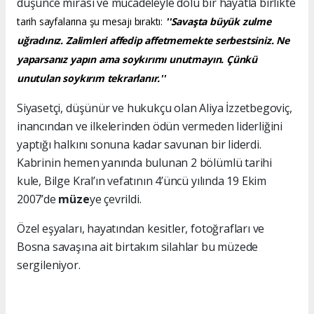
düşünce mirası ve mücadeleyle dolu bir hayatla birlikte
tarih sayfalarına şu mesajı bıraktı:
''Savaşta büyük zulme
uğradınız. Zalimleri affedip affetmemekte serbestsiniz. Ne
yaparsanız yapın ama soykırımı unutmayın. Çünkü
unutulan soykırım tekrarlanır.''
Siyasetçi, düşünür ve hukukçu olan Aliya İzzetbegoviç,
inancından ve ilkelerinden ödün vermeden liderliğini
yaptığı halkını sonuna kadar savunan bir liderdi.
Kabrinin hemen yanında bulunan 2 bölümlü tarihi
kule, Bilge Kral’ın vefatının 4’üncü yılında 19 Ekim
2007’de
müze
ye çevrildi.
Özel eşyaları, hayatından kesitler, fotoğrafları ve
Bosna savaşına ait birtakım silahlar bu müzede
sergileniyor.