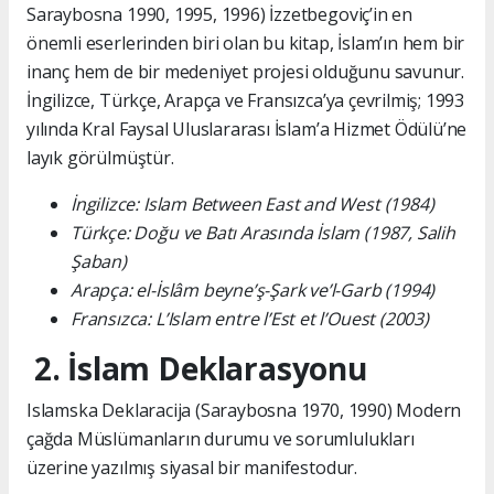
Saraybosna 1990, 1995, 1996) İzzetbegoviç’in en
önemli eserlerinden biri olan bu kitap, İslam’ın hem bir
inanç hem de bir medeniyet projesi olduğunu savunur.
İngilizce, Türkçe, Arapça ve Fransızca’ya çevrilmiş; 1993
yılında Kral Faysal Uluslararası İslam’a Hizmet Ödülü’ne
layık görülmüştür.
İngilizce: Islam Between East and West (1984)
Türkçe: Doğu ve Batı Arasında İslam (1987, Salih
Şaban)
Arapça: el-İslâm beyne’ş-Şark ve’l-Garb (1994)
Fransızca: L’Islam entre l’Est et l’Ouest (2003)
2. İslam Deklarasyonu
Islamska Deklaracija (Saraybosna 1970, 1990) Modern
çağda Müslümanların durumu ve sorumlulukları
üzerine yazılmış siyasal bir manifestodur.