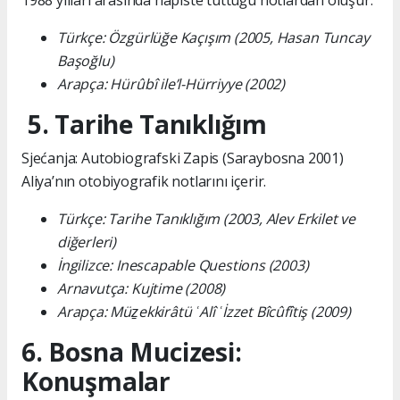
1988 yılları arasında hapiste tuttuğu notlardan oluşur.
Türkçe: Özgürlüğe Kaçışım (2005, Hasan Tuncay
Başoğlu)
Arapça: Hürûbî ile’l-Hürriyye (2002)
5. Tarihe Tanıklığım
Sjećanja: Autobiografski Zapis (Saraybosna 2001)
Aliya’nın otobiyografik notlarını içerir.
Türkçe: Tarihe Tanıklığım (2003, Alev Erkilet ve
diğerleri)
İngilizce: Inescapable Questions (2003)
Arnavutça: Kujtime (2008)
Arapça: Müẕekkirâtü ʿAlî ʿİzzet Bîcûfîtiş (2009)
6. Bosna Mucizesi:
Konuşmalar