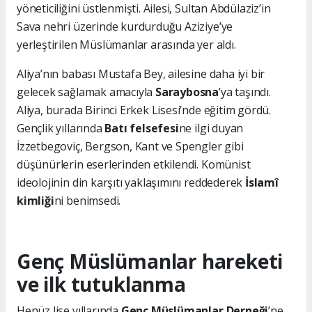
yöneticiliğini üstlenmişti. Ailesi, Sultan Abdülaziz’in
Sava nehri üzerinde kurdurduğu Aziziye’ye
yerleştirilen Müslümanlar arasında yer aldı.
Aliya’nın babası Mustafa Bey, ailesine daha iyi bir
gelecek sağlamak amacıyla
Saraybosna
’ya taşındı.
Aliya, burada Birinci Erkek Lisesi’nde eğitim gördü.
Gençlik yıllarında
Batı felsefesi
ne ilgi duyan
İzzetbegoviç, Bergson, Kant ve Spengler gibi
düşünürlerin eserlerinden etkilendi. Komünist
ideolojinin din karşıtı yaklaşımını reddederek
İslamî
kimliği
ni benimsedi.
Genç Müslümanlar hareketi
ve ilk tutuklanma
Henüz lise yıllarında
Genç Müslümanlar Derneği
’ne