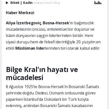
Erkek
|
Kadın
(Haberi Sesli Oku)
Haber Merkezi
Aliya İzzetbegoviç
,
Bosna-Hersek
’in bağımsızlık
mücadelesinin öncüsü, entelektüel bir düşünür ve
İslam dünyasının saygın liderlerinden biridir. Hem
siyasi duruşu hem de felsefi derinliğiyle 20. yüzyılın en
etkili
Müslüman lider
lerinden biri olarak kabul edilir.
Bilge Kral'ın hayatı ve
mücadelesi
8 Ağustos 1925’te Bosna-Hersek’in Bosanski Šamats
şehrinde doğdu. Dedesi, Osmanlı ordusunda görev
yaparken İstanbul’da Üsküdarlı bir Türk kızıyla
evlenmiş, ardından Bosanski Šamats kasabasının