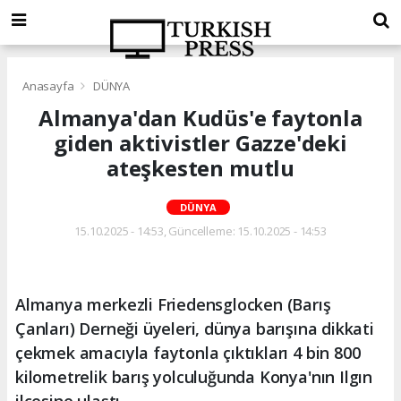
Anasayfa
DÜNYA
Almanya'dan Kudüs'e faytonla
giden aktivistler Gazze'deki
ateşkesten mutlu
DÜNYA
15.10.2025 - 14:53, Güncelleme: 15.10.2025 - 14:53
Almanya merkezli Friedensglocken (Barış
Çanları) Derneği üyeleri, dünya barışına dikkati
çekmek amacıyla faytonla çıktıkları 4 bin 800
kilometrelik barış yolculuğunda Konya'nın Ilgın
ilçesine ulaştı.