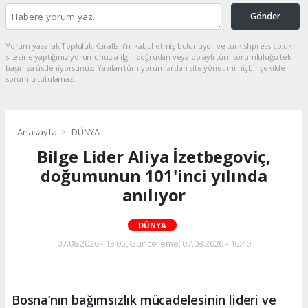
Gönder
Yorum yazarak Topluluk Kuralları’nı kabul etmiş bulunuyor ve turkishpress.co.uk
sitesine yaptığınız yorumunuzla ilgili doğrudan veya dolaylı tüm sorumluluğu tek
başınıza üstleniyorsunuz. Yazılan tüm yorumlardan site yönetimi hiçbir şekilde
sorumlu tutulamaz.
Anasayfa
DÜNYA
Bilge Lider Aliya İzetbegoviç,
doğumunun 101'inci yılında
anılıyor
DÜNYA
07.08.2026 - 13:05, Güncelleme: 07.08.2026 - 16:40
Bosna’nın bağımsızlık mücadelesinin lideri ve