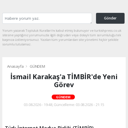
Gönder
Yorum yazarak Topluluk Kuralları’nı kabul etmiş bulunuyor ve turkishpress.co.uk
sitesine yaptığınız yorumunuzla ilgili doğrudan veya dolaylı tüm sorumluluğu tek
başınıza üstleniyorsunuz. Yazılan tüm yorumlardan site yönetimi hiçbir şekilde
sorumlu tutulamaz.
Anasayfa
GÜNDEM
İsmail Karakaş'a TİMBİR'de Yeni
Görev
GÜNDEM
03.08.2026 - 19:48, Güncelleme: 03.08.2026 - 21:15
Türk İnternet Medya Birliği (TİMBİR)