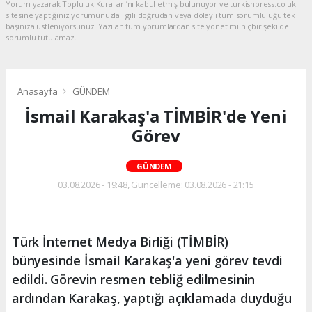
Yorum yazarak Topluluk Kuralları’nı kabul etmiş bulunuyor ve turkishpress.co.uk
sitesine yaptığınız yorumunuzla ilgili doğrudan veya dolaylı tüm sorumluluğu tek
başınıza üstleniyorsunuz. Yazılan tüm yorumlardan site yönetimi hiçbir şekilde
sorumlu tutulamaz.
Anasayfa
GÜNDEM
İsmail Karakaş'a TİMBİR'de Yeni
Görev
GÜNDEM
03.08.2026 - 19:48, Güncelleme: 03.08.2026 - 21:15
Türk İnternet Medya Birliği (TİMBİR)
bünyesinde İsmail Karakaş'a yeni görev tevdi
edildi. Görevin resmen tebliğ edilmesinin
ardından Karakaş, yaptığı açıklamada duyduğu