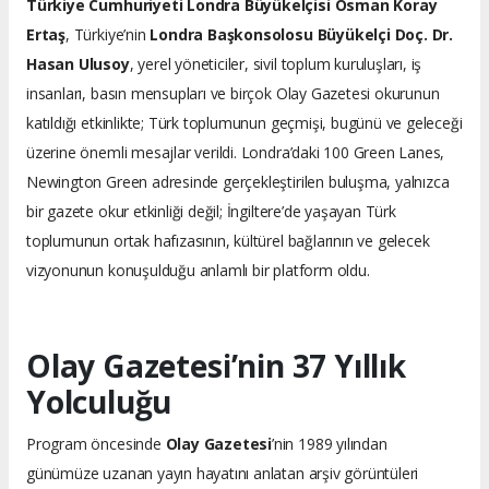
Türkiye Cumhuriyeti Londra Büyükelçisi Osman Koray
Ertaş
, Türkiye’nin
Londra Başkonsolosu Büyükelçi Doç. Dr.
Hasan Ulusoy
, yerel yöneticiler, sivil toplum kuruluşları, iş
insanları, basın mensupları ve birçok Olay Gazetesi okurunun
katıldığı etkinlikte; Türk toplumunun geçmişi, bugünü ve geleceği
üzerine önemli mesajlar verildi. Londra’daki 100 Green Lanes,
Newington Green adresinde gerçekleştirilen buluşma, yalnızca
bir gazete okur etkinliği değil; İngiltere’de yaşayan Türk
toplumunun ortak hafızasının, kültürel bağlarının ve gelecek
vizyonunun konuşulduğu anlamlı bir platform oldu.
Olay Gazetesi’nin 37 Yıllık
Yolculuğu
Program öncesinde
Olay Gazetesi
’nin 1989 yılından
günümüze uzanan yayın hayatını anlatan arşiv görüntüleri