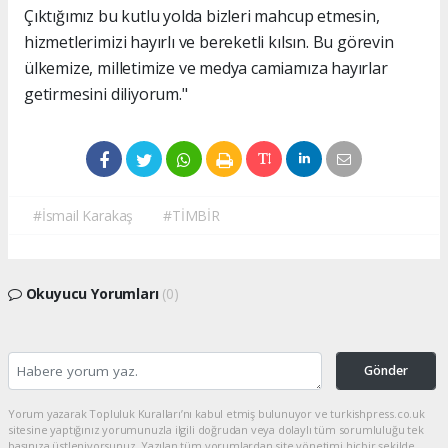
Çıktığımız bu kutlu yolda bizleri mahcup etmesin,
hizmetlerimizi hayırlı ve bereketli kılsın. Bu görevin
ülkemize, milletimize ve medya camiamıza hayırlar
getirmesini diliyorum."
#İsmail Karakaş
#TİMBİR
Okuyucu Yorumları
(0)
Gönder
Yorum yazarak Topluluk Kuralları’nı kabul etmiş bulunuyor ve turkishpress.co.uk
sitesine yaptığınız yorumunuzla ilgili doğrudan veya dolaylı tüm sorumluluğu tek
başınıza üstleniyorsunuz. Yazılan tüm yorumlardan site yönetimi hiçbir şekilde