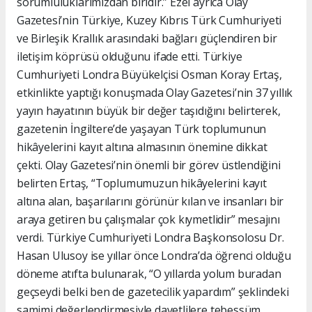
sorumluluklarımızdan biridir.” Ezel ayrıca Olay
Gazetesi’nin Türkiye, Kuzey Kıbrıs Türk Cumhuriyeti
ve Birleşik Krallık arasındaki bağları güçlendiren bir
iletişim köprüsü olduğunu ifade etti. Türkiye
Cumhuriyeti Londra Büyükelçisi Osman Koray Ertaş,
etkinlikte yaptığı konuşmada Olay Gazetesi’nin 37 yıllık
yayın hayatının büyük bir değer taşıdığını belirterek,
gazetenin İngiltere’de yaşayan Türk toplumunun
hikâyelerini kayıt altına almasının önemine dikkat
çekti. Olay Gazetesi’nin önemli bir görev üstlendiğini
belirten Ertaş, “Toplumumuzun hikâyelerini kayıt
altına alan, başarılarını görünür kılan ve insanları bir
araya getiren bu çalışmalar çok kıymetlidir” mesajını
verdi. Türkiye Cumhuriyeti Londra Başkonsolosu Dr.
Hasan Ulusoy ise yıllar önce Londra’da öğrenci olduğu
döneme atıfta bulunarak, “O yıllarda yolum buradan
geçseydi belki ben de gazetecilik yapardım” şeklindeki
samimi değerlendirmesiyle davetlilere tebessüm