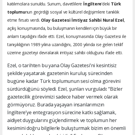
katılımcılara sunuldu. Sunum, davetlilere
İngiltere
’deki
Türk
toplumu
nun geçirdiği sosyal ve kültürel değişimlere tanıklık
etme fırsatı verdi.
Olay Gazetesi İmtiyaz Sahibi Nural Ezel
,
açılış konuşmasında, bu buluşmanın kendileri için büyük bir
anlam taşıdığını ifade etti. Ezel, konuşmasında Olay Gazetesi ile
tanışıklığının 1989 yılına uzandığını, 2000 yılında ise gelen teklif
üzerine gazeteyi devralarak imtiyaz sahibi olduğunu ifade etti.
Ezel, o tarihten bu yana Olay Gazetesi’ni kesintisiz
şekilde yaşatarak gazetenin kuruluş sürecinden
bugüne kadar Türk toplumunun sesi olma görevini
sürdürdüğünü söyledi. Ezel, şunları vurguladı: “Bizler
gazetecilik görevimizi sadece haber vermek olarak
görmüyoruz. Burada yaşayan insanlarımızın
İngiltere’ye entegrasyon sürecine katkı sağlamak,
aidiyet duygularını güçlendirmek ve toplumun her
kesimini doğru bilgilerle buluşturmak bizim en önemli