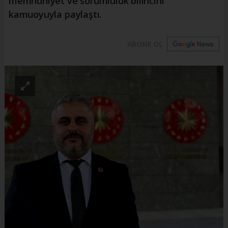
memnuniyet ve sorumluluk bilincini
kamuoyuyla paylaştı.
ABONE OL