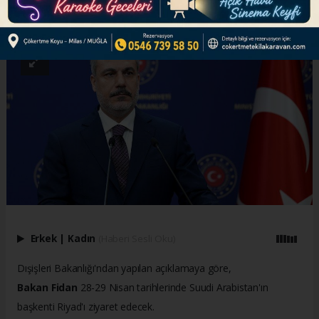
ABONE OL
Erkek
|
Kadın
(Haberi Sesli Oku)
Dışişleri Bakanlığı'ndan yapılan açıklamaya göre,
Bakan Fidan
28-29 Nisan tarihlerinde Suudi Arabistan'ın
başkenti Riyad'ı ziyaret edecek.