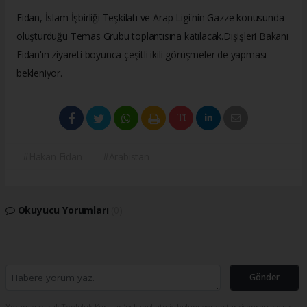
Fidan, İslam İşbirliği Teşkilatı ve Arap Ligi'nin Gazze konusunda
oluşturduğu Temas Grubu toplantısına katılacak.
Dışişleri Bakanı
Fidan'ın ziyareti boyunca çeşitli ikili görüşmeler de yapması
bekleniyor.
#Hakan Fidan
#Arabistan
Okuyucu Yorumları
(0)
Gönder
Yorum yazarak Topluluk Kuralları’nı kabul etmiş bulunuyor ve turkishpress.co.uk