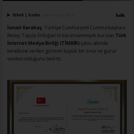
Erkek
|
Kadın
(Haberi Sesli Oku)
İsmail Karakaş
, Türkiye Cumhuriyeti Cumhurbaşkanı
Recep Tayyip Erdoğan'ın kararnamesiyle kurulan
Türk
İnternet Medya Birliği (TİMBİR)
çatısı altında
kendisine verilen görevin büyük bir onur ve gurur
vesilesi olduğunu belirtti.