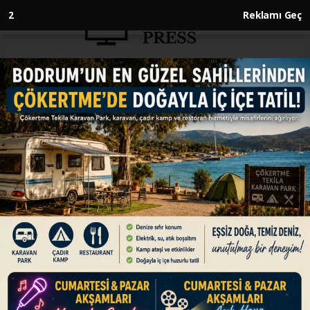
2
Reklamı Geç
Anasayfa
SİYASET
Bakan Fidan Suudi Arabistan'a
gidiyor
SİYASET
27.04.2024 - 14:36, Güncelleme: 27.04.2024 - 14:36
Türkiye'nin Gazze'deki insanlık krizini sona
erdirmek için yürüttüğü diplomasi trafiği
sürüyor. Dışişleri Bakanı Hakan Fidan bu
kapsamda yarın Suudi Arabistan'a gidecek.