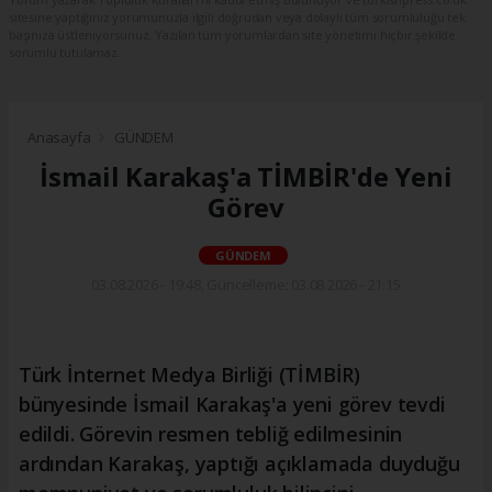
sitesine yaptığınız yorumunuzla ilgili doğrudan veya dolaylı tüm sorumluluğu tek
başınıza üstleniyorsunuz. Yazılan tüm yorumlardan site yönetimi hiçbir şekilde
sorumlu tutulamaz.
Anasayfa
GÜNDEM
İsmail Karakaş'a TİMBİR'de Yeni
Görev
GÜNDEM
03.08.2026 - 19:48, Güncelleme: 03.08.2026 - 21:15
Türk İnternet Medya Birliği (TİMBİR)
bünyesinde İsmail Karakaş'a yeni görev tevdi
edildi. Görevin resmen tebliğ edilmesinin
ardından Karakaş, yaptığı açıklamada duyduğu