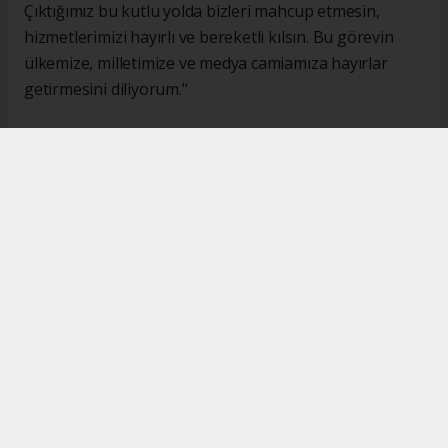
Çıktığımız bu kutlu yolda bizleri mahcup etmesin,
hizmetlerimizi hayırlı ve bereketli kılsın. Bu görevin
ülkemize, milletimize ve medya camiamıza hayırlar
getirmesini diliyorum."
#İsmail Karakaş
#TİMBİR
Okuyucu Yorumları
(0)
Gönder
Yorum yazarak Topluluk Kuralları’nı kabul etmiş bulunuyor ve turkishpress.co.uk
sitesine yaptığınız yorumunuzla ilgili doğrudan veya dolaylı tüm sorumluluğu tek
başınıza üstleniyorsunuz. Yazılan tüm yorumlardan site yönetimi hiçbir şekilde