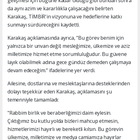
gelişmesi için bugüne kadar olduğu gibi bundan sonra
da aynı azim ve kararlılıkla çalışacağını belirten
Karakaş, TİMBİR'in vizyonuna ve hedeflerine katkı
sunmayı sürdüreceğini kaydetti.
Karakaş açıklamasında ayrıca, "Bu görev benim için
yalnızca bir unvan değil; mesleğimize, ülkemize ve aziz
milletimize hizmet etme sorumluluğudur. Bu güvene
layık olabilmek adına gece gündüz demeden çalışmaya
devam edeceğim." ifadelerine yer verdi.
Ailesine, dostlarına ve meslektaşlarına desteklerinden
dolayı teşekkür eden Karakaş, açıklamasını şu
temenniyle tamamladı:
"Rabbim birlik ve beraberliğimizi daim eylesin.
Çıktığımız bu kutlu yolda bizleri mahcup etmesin,
hizmetlerimizi hayırlı ve bereketli kılsın. Bu görevin
ülkemize, milletimize ve medya camiamıza hayırlar