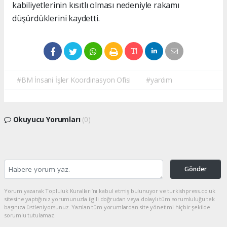
kabiliyetlerinin kısıtlı olması nedeniyle rakamı
düşürdüklerini kaydetti.
#BM İnsani İşler Koordinasyon Ofisi
#yardım
Okuyucu Yorumları
(0)
Gönder
Yorum yazarak Topluluk Kuralları’nı kabul etmiş bulunuyor ve turkishpress.co.uk
sitesine yaptığınız yorumunuzla ilgili doğrudan veya dolaylı tüm sorumluluğu tek
başınıza üstleniyorsunuz. Yazılan tüm yorumlardan site yönetimi hiçbir şekilde
sorumlu tutulamaz.