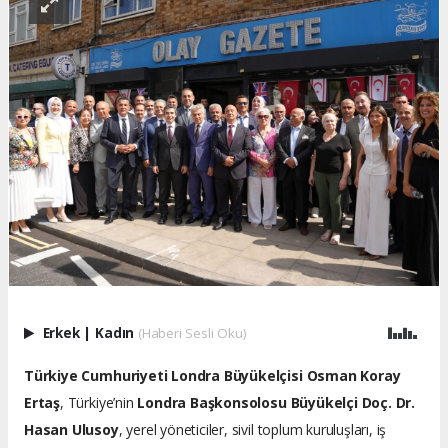
Erkek
|
Kadın
(Haberi Sesli Oku)
Türkiye Cumhuriyeti Londra Büyükelçisi Osman Koray
Ertaş
, Türkiye’nin
Londra Başkonsolosu Büyükelçi Doç. Dr.
Hasan Ulusoy
, yerel yöneticiler, sivil toplum kuruluşları, iş