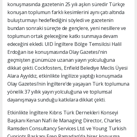
konuşmasında gazetenin 25 yılı aşkın süredir Türkçe
konuşan toplumun farklı kesimlerini aynı çatı altında
buluşturmayı hedeflediğini söyledi ve gazetenin
bundan sonraki süreçte de gençlere, yeni nesillere ve
toplumun ortak geleceğine katkı sunmaya devam
edeceğini ekledi. UID İngiltere Bölge Temsilcisi Halil
Erdoğan ise konuşmasında Olay Gazetesi’nin
geçmişten günümüze uzanan yayın yolculuğuna
dikkat çekti. Cockfosters, Enfield Belediye Meclis Üyesi
Alara Ayyıldız, etkinlikte İngilizce yaptığı konuşmada
Olay Gazetesi’nin İngiltere’de yaşayan Türk toplumuna
yönelik 37 yıllık yayın yolculuğuna ve toplumsal
dayanışmaya sunduğu katkılara dikkat çekti.
Etkinlikte İngiltere Kıbrıs Türk Dernekleri Konseyi
Başkanı Kenan Nafi ile Managing Director, Charles
Ramsden Consultancy Services Ltd. ve Young Turkish
Cypriots Başkanı Eren Ramadan’da birer konuşma