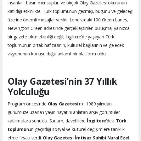
insanları, basın mensupları ve birçok Olay Gazetesi okurunun
katıldığı etkinlikte; Türk toplumunun geçmişi, bugünü ve geleceği
üzerine önemli mesajlar verildi. Londra’daki 100 Green Lanes,
Newington Green adresinde gerçekleştirilen buluşma, yalnızca
bir gazete okur etkinliği değil; İngiltere’de yaşayan Türk
toplumunun ortak hafızasının, kültürel bağlarının ve gelecek
vizyonunun konuşulduğu anlamlı bir platform oldu.
Olay Gazetesi’nin 37 Yıllık
Yolculuğu
Program öncesinde
Olay Gazetesi
’nin 1989 yılından
günümüze uzanan yayın hayatını anlatan arşiv görüntüleri
katılımcılara sunuldu. Sunum, davetlilere
İngiltere
’deki
Türk
toplumu
nun geçirdiği sosyal ve kültürel değişimlere tanıklık
etme fırsatı verdi.
Olay Gazetesi İmtiyaz Sahibi Nural Ezel
,