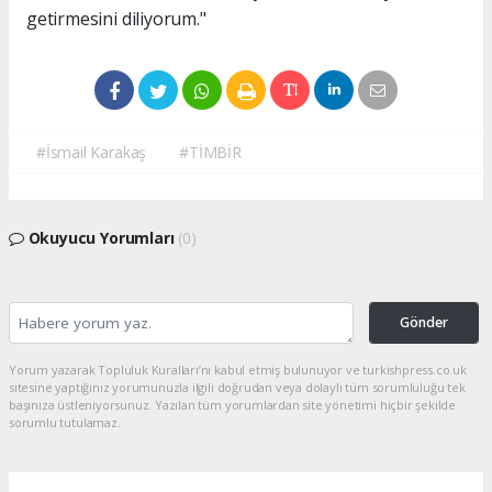
getirmesini diliyorum."
#İsmail Karakaş
#TİMBİR
Okuyucu Yorumları
(0)
Gönder
Yorum yazarak Topluluk Kuralları’nı kabul etmiş bulunuyor ve turkishpress.co.uk
sitesine yaptığınız yorumunuzla ilgili doğrudan veya dolaylı tüm sorumluluğu tek
başınıza üstleniyorsunuz. Yazılan tüm yorumlardan site yönetimi hiçbir şekilde
sorumlu tutulamaz.