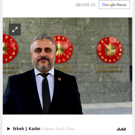
ABONE OL
Erkek
|
Kadın
(Haberi Sesli Oku)