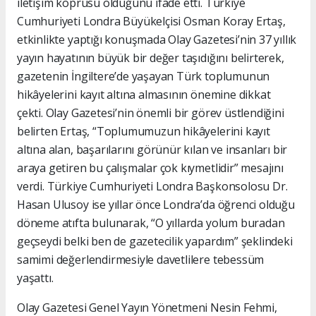
iletişim köprüsü olduğunu ifade etti. Türkiye
Cumhuriyeti Londra Büyükelçisi Osman Koray Ertaş,
etkinlikte yaptığı konuşmada Olay Gazetesi’nin 37 yıllık
yayın hayatının büyük bir değer taşıdığını belirterek,
gazetenin İngiltere’de yaşayan Türk toplumunun
hikâyelerini kayıt altına almasının önemine dikkat
çekti. Olay Gazetesi’nin önemli bir görev üstlendiğini
belirten Ertaş, “Toplumumuzun hikâyelerini kayıt
altına alan, başarılarını görünür kılan ve insanları bir
araya getiren bu çalışmalar çok kıymetlidir” mesajını
verdi. Türkiye Cumhuriyeti Londra Başkonsolosu Dr.
Hasan Ulusoy ise yıllar önce Londra’da öğrenci olduğu
döneme atıfta bulunarak, “O yıllarda yolum buradan
geçseydi belki ben de gazetecilik yapardım” şeklindeki
samimi değerlendirmesiyle davetlilere tebessüm
yaşattı.
Olay Gazetesi Genel Yayın Yönetmeni Nesin Fehmi,