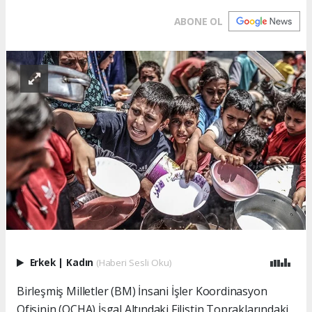
ABONE OL
Erkek
|
Kadın
(Haberi Sesli Oku)
Birleşmiş Milletler (BM) İnsani İşler Koordinasyon
Ofisinin (OCHA) İşgal Altındaki Filistin Topraklarındaki