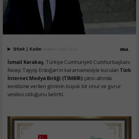
Erkek
|
Kadın
(Haberi Sesli Oku)
İsmail Karakaş
, Türkiye Cumhuriyeti Cumhurbaşkanı
Recep Tayyip Erdoğan'ın kararnamesiyle kurulan
Türk
İnternet Medya Birliği (TİMBİR)
çatısı altında
kendisine verilen görevin büyük bir onur ve gurur
vesilesi olduğunu belirtti.