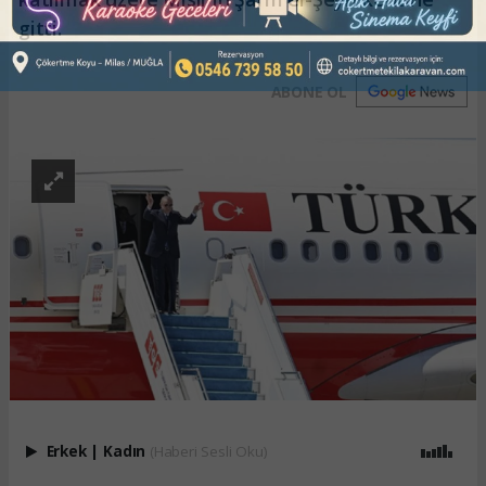
gitti.
ABONE OL
Erkek
|
Kadın
(Haberi Sesli Oku)