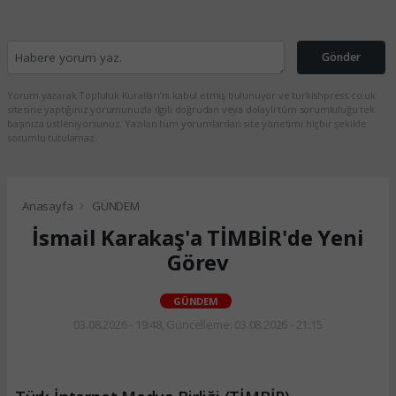
Gönder
Yorum yazarak Topluluk Kuralları’nı kabul etmiş bulunuyor ve turkishpress.co.uk
sitesine yaptığınız yorumunuzla ilgili doğrudan veya dolaylı tüm sorumluluğu tek
başınıza üstleniyorsunuz. Yazılan tüm yorumlardan site yönetimi hiçbir şekilde
sorumlu tutulamaz.
Anasayfa
GÜNDEM
İsmail Karakaş'a TİMBİR'de Yeni
Görev
GÜNDEM
03.08.2026 - 19:48, Güncelleme: 03.08.2026 - 21:15