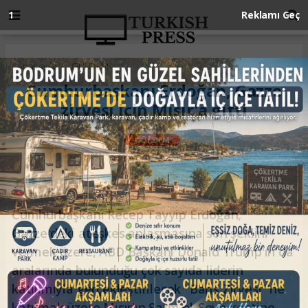
Anasayfa
GÜNDEM
Cumhurbaşkanı Erdoğan, Gazze
zirvesi için Mısır'a gitti
GÜNDEM
13.10.2025 - 10:58, Güncelleme: 13.10.2025 - 10:58
Cumhurbaşkanı Recep Tayyip Erdoğan,
Gazze'deki ateşkes anlaşmasına son şeklini
vermek üzere, ABD Başkanı Donald Trump'ın da
aralarında bulunduğu çok sayıda liderin
katılımıyla gerçekleştirilecek "Barış Zirvesi"'ne
katılmak üzere Mısır'ın Şarm el-Şeyh kentine