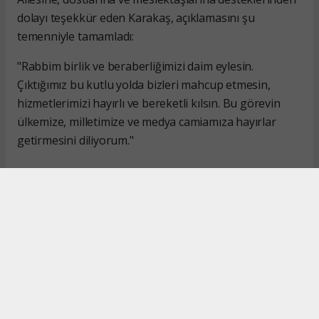
dolayı teşekkür eden Karakaş, açıklamasını şu
temenniyle tamamladı:
"Rabbim birlik ve beraberliğimizi daim eylesin.
Çıktığımız bu kutlu yolda bizleri mahcup etmesin,
hizmetlerimizi hayırlı ve bereketli kılsın. Bu görevin
ülkemize, milletimize ve medya camiamıza hayırlar
getirmesini diliyorum."
#İsmail Karakaş
#TİMBİR
Okuyucu Yorumları
(0)