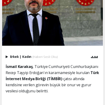
Erkek
|
Kadın
(Haberi Sesli Oku)
İsmail Karakaş
, Türkiye Cumhuriyeti Cumhurbaşkanı
Recep Tayyip Erdoğan'ın kararnamesiyle kurulan
Türk
İnternet Medya Birliği (TİMBİR)
çatısı altında
kendisine verilen görevin büyük bir onur ve gurur
vesilesi olduğunu belirtti.