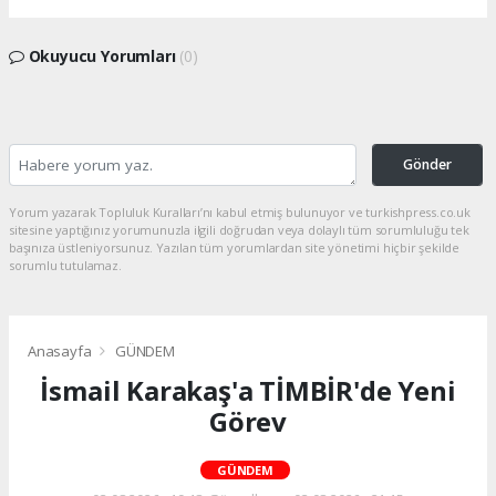
Okuyucu Yorumları
(0)
Gönder
Yorum yazarak Topluluk Kuralları’nı kabul etmiş bulunuyor ve turkishpress.co.uk
sitesine yaptığınız yorumunuzla ilgili doğrudan veya dolaylı tüm sorumluluğu tek
başınıza üstleniyorsunuz. Yazılan tüm yorumlardan site yönetimi hiçbir şekilde
sorumlu tutulamaz.
Anasayfa
GÜNDEM
İsmail Karakaş'a TİMBİR'de Yeni
Görev
GÜNDEM