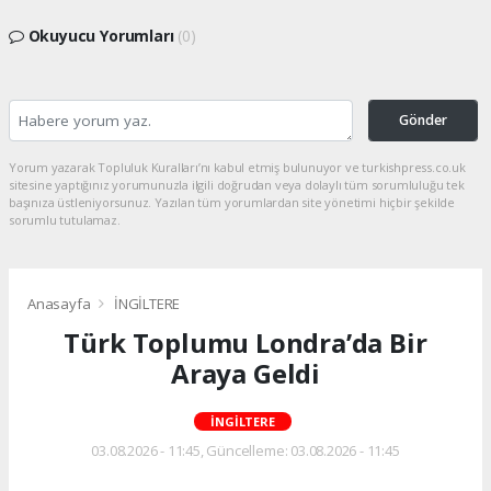
Okuyucu Yorumları
(0)
Gönder
Yorum yazarak Topluluk Kuralları’nı kabul etmiş bulunuyor ve turkishpress.co.uk
sitesine yaptığınız yorumunuzla ilgili doğrudan veya dolaylı tüm sorumluluğu tek
başınıza üstleniyorsunuz. Yazılan tüm yorumlardan site yönetimi hiçbir şekilde
sorumlu tutulamaz.
Anasayfa
İNGİLTERE
Türk Toplumu Londra’da Bir
Araya Geldi
İNGİLTERE
03.08.2026 - 11:45, Güncelleme: 03.08.2026 - 11:45