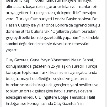
belirten Ertaş, “Toplumumuzun hikâyelerini kayıt
altına alan, başarılarını görünür kılan ve insanları bir
araya getiren bu çalışmalar çok kıymetlidir” mesajını
verdi. Türkiye Cumhuriyeti Londra Başkonsolosu Dr.
Hasan Ulusoy ise yıllar önce Londra’da öğrenci olduğu
döneme atıfta bulunarak, “O yıllarda yolum buradan
geçseydi belki ben de gazetecilik yapardım” şeklindeki
samimi değerlendirmesiyle davetlilere tebessüm
yaşattı.
Olay Gazetesi Genel Yayın Yönetmeni Nesin Fehmi,
konuşmasında gazetenin 25 yılı aşkın süredir Türkçe
konuşan toplumun farklı kesimlerini aynı çatı altında
buluşturmayı hedeflediğini söyledi ve gazetenin
bundan sonraki süreçte de gençlere, yeni nesillere ve
toplumun ortak geleceğine katkı sunmaya devam
edeceğini ekledi. UID İngiltere Bölge Temsilcisi Halil
Erdoğan ise konuşmasında Olay Gazetesi’nin