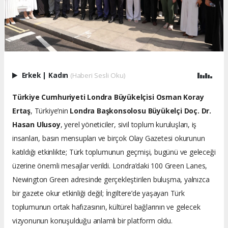
Erkek
|
Kadın
(Haberi Sesli Oku)
Türkiye Cumhuriyeti Londra Büyükelçisi Osman Koray
Ertaş
, Türkiye’nin
Londra Başkonsolosu Büyükelçi Doç. Dr.
Hasan Ulusoy
, yerel yöneticiler, sivil toplum kuruluşları, iş
insanları, basın mensupları ve birçok Olay Gazetesi okurunun
katıldığı etkinlikte; Türk toplumunun geçmişi, bugünü ve geleceği
üzerine önemli mesajlar verildi. Londra’daki 100 Green Lanes,
Newington Green adresinde gerçekleştirilen buluşma, yalnızca
bir gazete okur etkinliği değil; İngiltere’de yaşayan Türk
toplumunun ortak hafızasının, kültürel bağlarının ve gelecek
vizyonunun konuşulduğu anlamlı bir platform oldu.