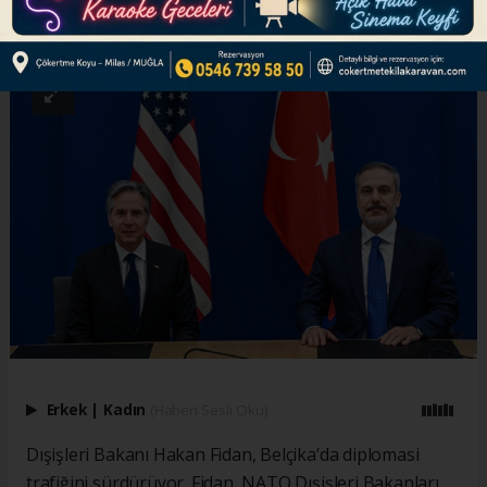
ABONE OL
Erkek
|
Kadın
(Haberi Sesli Oku)
Dışişleri Bakanı Hakan Fidan, Belçika’da diplomasi
trafiğini sürdürüyor. Fidan, NATO Dışişleri Bakanları