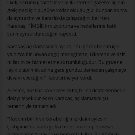
İlkeli, sorumlu, tarafsız ve milli internet gazeteciliğinin
gelişmesi için bugüne kadar olduğu gibi bundan sonra
da aynı azim ve kararlılıkla çalışacağını belirten
Karakaş, TİMBİR'in vizyonuna ve hedeflerine katkı
sunmayı sürdüreceğini kaydetti.
Karakaş açıklamasında ayrıca, "Bu görev benim için
yalnızca bir unvan değil; mesleğimize, ülkemize ve aziz
milletimize hizmet etme sorumluluğudur. Bu güvene
layık olabilmek adına gece gündüz demeden çalışmaya
devam edeceğim." ifadelerine yer verdi.
Ailesine, dostlarına ve meslektaşlarına desteklerinden
dolayı teşekkür eden Karakaş, açıklamasını şu
temenniyle tamamladı:
"Rabbim birlik ve beraberliğimizi daim eylesin.
Çıktığımız bu kutlu yolda bizleri mahcup etmesin,
hizmetlerimizi hayırlı ve bereketli kılsın. Bu görevin