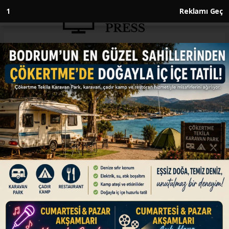
1
Reklamı Geç
Anasayfa
SİYASET
Dışişleri Bakanı Fidan, ABD’li
mevkidaşı Blinken ile görüştü
SİYASET
04.04.2024 - 17:49, Güncelleme: 04.04.2024 - 17:49
Dışişleri Bakanı Hakan Fidan, NATO Dışişleri
Bakanları Toplantısı çerçevesinde geldiği
Belçika’da ABD Dışişleri Bakanı Antony Blinken
ile bir araya geldi.