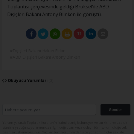
Toplantısı çerçevesinde geldiği Brüksel’de ABD
Dışişleri Bakanı Antony Blinken ile görüştü.
#Dışişleri Bakanı Hakan Fidan
#ABD Dışişleri Bakanı Antony Blinken
Okuyucu Yorumları
(0)
Gönder
Yorum yazarak Topluluk Kuralları’nı kabul etmiş bulunuyor ve turkishpress.co.uk
sitesine yaptığınız yorumunuzla ilgili doğrudan veya dolaylı tüm sorumluluğu tek
başınıza üstleniyorsunuz. Yazılan tüm yorumlardan site yönetimi hiçbir şekilde