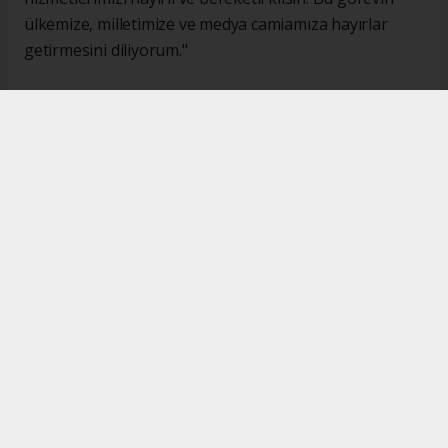
ülkemize, milletimize ve medya camiamıza hayırlar
getirmesini diliyorum."
#İsmail Karakaş
#TİMBİR
Okuyucu Yorumları
(0)
Gönder
Yorum yazarak Topluluk Kuralları’nı kabul etmiş bulunuyor ve turkishpress.co.uk
sitesine yaptığınız yorumunuzla ilgili doğrudan veya dolaylı tüm sorumluluğu tek
başınıza üstleniyorsunuz. Yazılan tüm yorumlardan site yönetimi hiçbir şekilde
sorumlu tutulamaz.