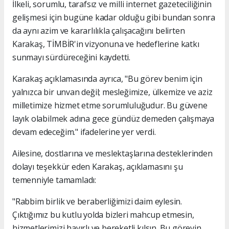
İlkeli, sorumlu, tarafsız ve milli internet gazeteciliğinin
gelişmesi için bugüne kadar olduğu gibi bundan sonra
da aynı azim ve kararlılıkla çalışacağını belirten
Karakaş, TİMBİR'in vizyonuna ve hedeflerine katkı
sunmayı sürdüreceğini kaydetti.
Karakaş açıklamasında ayrıca, "Bu görev benim için
yalnızca bir unvan değil; mesleğimize, ülkemize ve aziz
milletimize hizmet etme sorumluluğudur. Bu güvene
layık olabilmek adına gece gündüz demeden çalışmaya
devam edeceğim." ifadelerine yer verdi.
Ailesine, dostlarına ve meslektaşlarına desteklerinden
dolayı teşekkür eden Karakaş, açıklamasını şu
temenniyle tamamladı:
"Rabbim birlik ve beraberliğimizi daim eylesin.
Çıktığımız bu kutlu yolda bizleri mahcup etmesin,
hizmetlerimizi hayırlı ve bereketli kılsın. Bu görevin