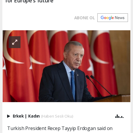
for Europe’s future
ABONE OL
Erkek
|
Kadın
(Haberi Sesli Oku)
Turkish President Recep Tayyip Erdogan said on