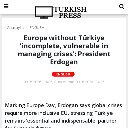
Anasayfa
ENGLISH
Europe without Türkiye
‘incomplete, vulnerable in
managing crises': President
Erdogan
ENGLISH
09.05.2026 - 14:06, Güncelleme: 09.05.2026 - 14:06
Marking Europe Day, Erdogan says global crises
require more inclusive EU, stressing Türkiye
remains 'essential and indispensable' partner