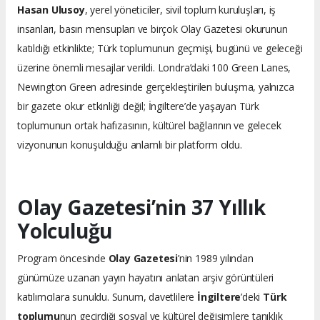
Hasan Ulusoy
, yerel yöneticiler, sivil toplum kuruluşları, iş
insanları, basın mensupları ve birçok Olay Gazetesi okurunun
katıldığı etkinlikte; Türk toplumunun geçmişi, bugünü ve geleceği
üzerine önemli mesajlar verildi. Londra’daki 100 Green Lanes,
Newington Green adresinde gerçekleştirilen buluşma, yalnızca
bir gazete okur etkinliği değil; İngiltere’de yaşayan Türk
toplumunun ortak hafızasının, kültürel bağlarının ve gelecek
vizyonunun konuşulduğu anlamlı bir platform oldu.
Olay Gazetesi’nin 37 Yıllık
Yolculuğu
Program öncesinde
Olay Gazetesi
’nin 1989 yılından
günümüze uzanan yayın hayatını anlatan arşiv görüntüleri
katılımcılara sunuldu. Sunum, davetlilere
İngiltere
’deki
Türk
toplumu
nun geçirdiği sosyal ve kültürel değişimlere tanıklık