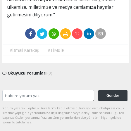
ülkemize, milletimize ve medya camiamıza hayırlar
getirmesini diliyorum."
#İsmail Karakaş
#TİMBİR
Okuyucu Yorumları
(0)
Gönder
Yorum yazarak Topluluk Kuralları’nı kabul etmiş bulunuyor ve turkishpress.co.uk
sitesine yaptığınız yorumunuzla ilgili doğrudan veya dolaylı tüm sorumluluğu tek
başınıza üstleniyorsunuz. Yazılan tüm yorumlardan site yönetimi hiçbir şekilde
sorumlu tutulamaz.