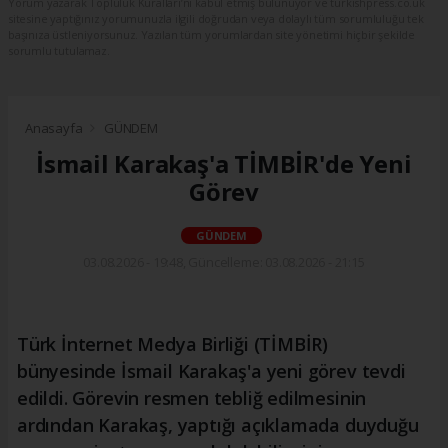
Yorum yazarak Topluluk Kuralları’nı kabul etmiş bulunuyor ve turkishpress.co.uk
sitesine yaptığınız yorumunuzla ilgili doğrudan veya dolaylı tüm sorumluluğu tek
başınıza üstleniyorsunuz. Yazılan tüm yorumlardan site yönetimi hiçbir şekilde
sorumlu tutulamaz.
Anasayfa
GÜNDEM
İsmail Karakaş'a TİMBİR'de Yeni
Görev
GÜNDEM
03.08.2026 - 19:48, Güncelleme: 03.08.2026 - 21:15
Türk İnternet Medya Birliği (TİMBİR)
bünyesinde İsmail Karakaş'a yeni görev tevdi
edildi. Görevin resmen tebliğ edilmesinin
ardından Karakaş, yaptığı açıklamada duyduğu