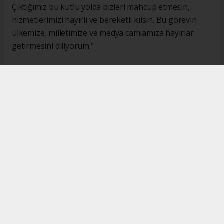
Çıktığımız bu kutlu yolda bizleri mahcup etmesin,
hizmetlerimizi hayırlı ve bereketli kılsın. Bu görevin
ülkemize, milletimize ve medya camiamıza hayırlar
getirmesini diliyorum."
#İsmail Karakaş
#TİMBİR
Okuyucu Yorumları
(0)
Gönder
Yorum yazarak Topluluk Kuralları’nı kabul etmiş bulunuyor ve turkishpress.co.uk
sitesine yaptığınız yorumunuzla ilgili doğrudan veya dolaylı tüm sorumluluğu tek
başınıza üstleniyorsunuz. Yazılan tüm yorumlardan site yönetimi hiçbir şekilde