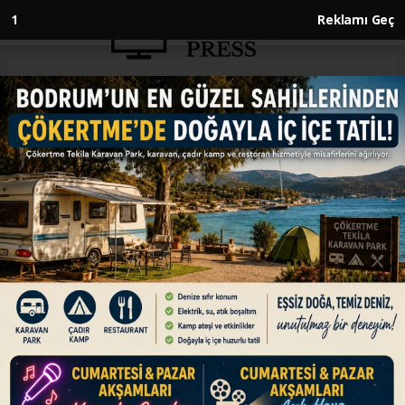
Anasayfa
ENGLISH
European leaders thank
Starmer for strengthening ties
in farewell messages
ENGLISH
22.06.2026 - 20:30, Güncelleme: 22.06.2026 - 20:30
France, UK would continue cooperation 'for
benefit of our peoples and of Europe,’ French
president says