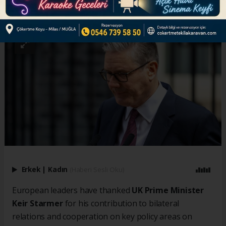
ABONE OL
Erkek
|
Kadın
(Haberi Sesli Oku)
European leaders have thanked
UK Prime Minister
Keir Starmer
for his contribution to bilateral
relations and cooperation on key policy areas on