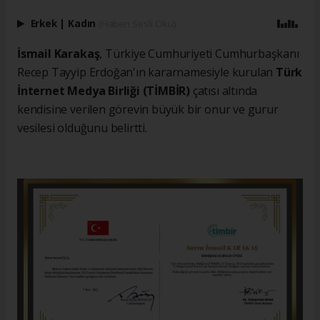
Erkek
|
Kadın
(Haberi Sesli Oku)
İsmail Karakaş
, Türkiye Cumhuriyeti Cumhurbaşkanı
Recep Tayyip Erdoğan'ın kararnamesiyle kurulan
Türk
İnternet Medya Birliği (TİMBİR)
çatısı altında
kendisine verilen görevin büyük bir onur ve gurur
vesilesi olduğunu belirtti.