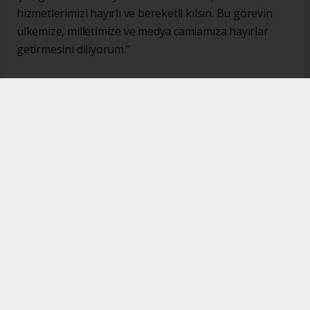
hizmetlerimizi hayırlı ve bereketli kılsın. Bu görevin
ülkemize, milletimize ve medya camiamıza hayırlar
getirmesini diliyorum."
#İsmail Karakaş
#TİMBİR
Okuyucu Yorumları
(0)
Gönder
Yorum yazarak Topluluk Kuralları’nı kabul etmiş bulunuyor ve turkishpress.co.uk
sitesine yaptığınız yorumunuzla ilgili doğrudan veya dolaylı tüm sorumluluğu tek
başınıza üstleniyorsunuz. Yazılan tüm yorumlardan site yönetimi hiçbir şekilde
sorumlu tutulamaz.