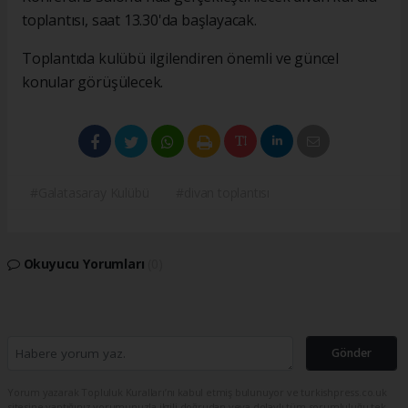
toplantısı, saat 13.30'da başlayacak.
Toplantıda kulübü ilgilendiren önemli ve güncel
konular görüşülecek.
#Galatasaray Kulübü
#divan toplantısı
Okuyucu Yorumları
(0)
Gönder
Yorum yazarak Topluluk Kuralları’nı kabul etmiş bulunuyor ve turkishpress.co.uk
sitesine yaptığınız yorumunuzla ilgili doğrudan veya dolaylı tüm sorumluluğu tek