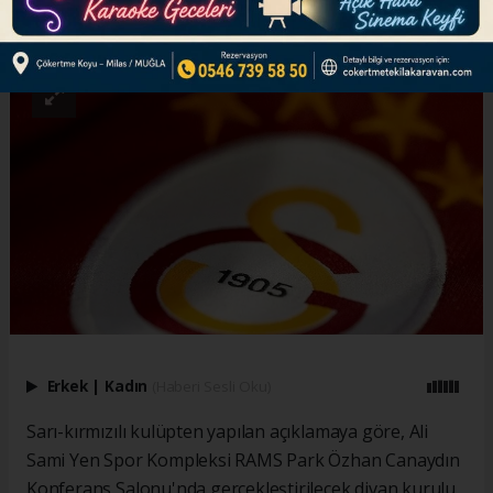
ABONE OL
Erkek
|
Kadın
(Haberi Sesli Oku)
Sarı-kırmızılı kulüpten yapılan açıklamaya göre, Ali
Sami Yen Spor Kompleksi RAMS Park Özhan Canaydın
Konferans Salonu'nda gerçekleştirilecek divan kurulu