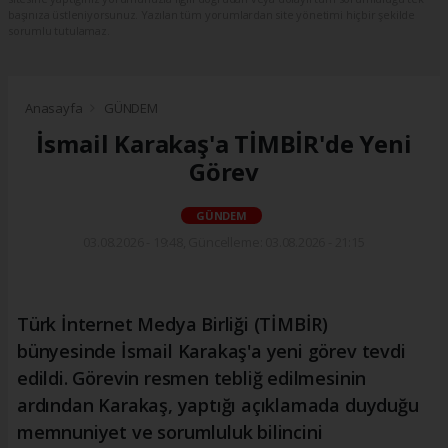
başınıza üstleniyorsunuz. Yazılan tüm yorumlardan site yönetimi hiçbir şekilde
sorumlu tutulamaz.
Anasayfa
GÜNDEM
İsmail Karakaş'a TİMBİR'de Yeni
Görev
GÜNDEM
03.08.2026 - 19:48, Güncelleme: 03.08.2026 - 21:15
Türk İnternet Medya Birliği (TİMBİR)
bünyesinde İsmail Karakaş'a yeni görev tevdi
edildi. Görevin resmen tebliğ edilmesinin
ardından Karakaş, yaptığı açıklamada duyduğu
memnuniyet ve sorumluluk bilincini