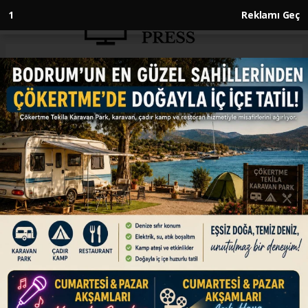
1
Reklamı Geç
Anasayfa
SPOR
Galatasaray'da divan kurulu
toplantısı çarşamba günü
yapılacak
SPOR
15.04.2024 - 18:33, Güncelleme: 15.04.2024 - 18:33
Galatasaray Kulübünde nisan ayı olağan divan
kurulu toplantısı, 17 Nisan Çarşamba günü
yapılacak.