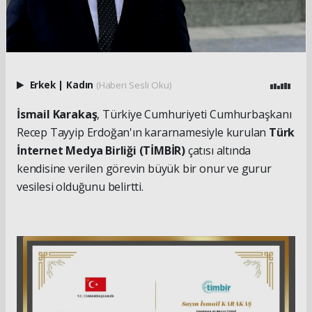
Erkek
|
Kadın
(Haberi Sesli Oku)
İsmail Karakaş
, Türkiye Cumhuriyeti Cumhurbaşkanı
Recep Tayyip Erdoğan'ın kararnamesiyle kurulan
Türk
İnternet Medya Birliği (TİMBİR)
çatısı altında
kendisine verilen görevin büyük bir onur ve gurur
vesilesi olduğunu belirtti.