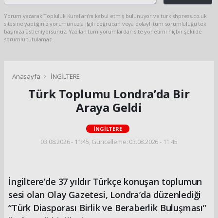
Yorum yazarak Topluluk Kuralları’nı kabul etmiş bulunuyor ve turkishpress.co.uk
sitesine yaptığınız yorumunuzla ilgili doğrudan veya dolaylı tüm sorumluluğu tek
başınıza üstleniyorsunuz. Yazılan tüm yorumlardan site yönetimi hiçbir şekilde
sorumlu tutulamaz.
Anasayfa
İNGİLTERE
Türk Toplumu Londra’da Bir
Araya Geldi
İNGİLTERE
03.08.2026 - 11:45, Güncelleme: 03.08.2026 - 11:45
İngiltere’de 37 yıldır Türkçe konuşan toplumun
sesi olan Olay Gazetesi, Londra’da düzenlediği
“Türk Diasporası Birlik ve Beraberlik Buluşması”