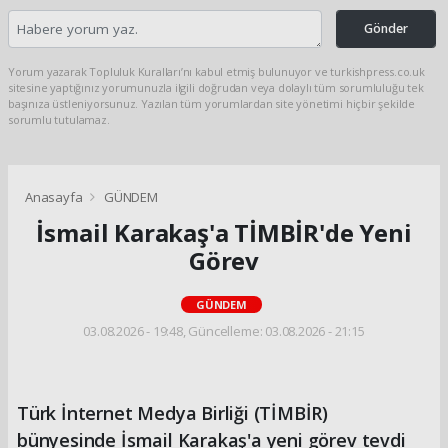
Gönder
Yorum yazarak Topluluk Kuralları’nı kabul etmiş bulunuyor ve turkishpress.co.uk
sitesine yaptığınız yorumunuzla ilgili doğrudan veya dolaylı tüm sorumluluğu tek
başınıza üstleniyorsunuz. Yazılan tüm yorumlardan site yönetimi hiçbir şekilde
sorumlu tutulamaz.
Anasayfa
GÜNDEM
İsmail Karakaş'a TİMBİR'de Yeni
Görev
GÜNDEM
03.08.2026 - 19:48, Güncelleme: 03.08.2026 - 21:15
Türk İnternet Medya Birliği (TİMBİR)
bünyesinde İsmail Karakaş'a yeni görev tevdi