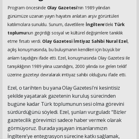
Program öncesinde
Olay Gazetesi
’nin 1989 yılından
günümüze uzanan yayın hayatını anlatan arşiv görüntüleri
katılımcılara sunuldu. Sunum, davetlilere
İngiltere
’deki
Türk
toplumu
nun geçirdiği sosyal ve kültürel değişimlere tanıklık
etme fırsatı verdi.
Olay Gazetesi İmtiyaz Sahibi Nural Ezel
,
açılış konuşmasında, bu buluşmanın kendileri için büyük bir
anlam taşıdığını ifade etti. Ezel, konuşmasında Olay Gazetesi ile
tanışıklığının 1989 yılına uzandığını, 2000 yılında ise gelen teklif
üzerine gazeteyi devralarak imtiyaz sahibi olduğunu ifade etti.
Ezel, o tarihten bu yana Olay Gazetesi’ni kesintisiz
şekilde yaşatarak gazetenin kuruluş sürecinden
bugüne kadar Türk toplumunun sesi olma görevini
sürdürdüğünü söyledi. Ezel, şunları vurguladı: “Bizler
gazetecilik görevimizi sadece haber vermek olarak
görmüyoruz. Burada yaşayan insanlarımızın
İngiltere’ye entegrasyon sürecine katkı sağlamak,