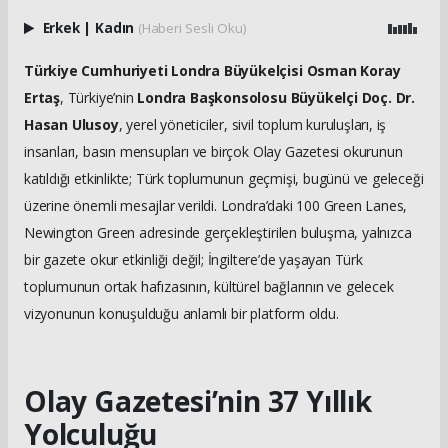
Erkek
|
Kadın
(Haberi Sesli Oku)
Türkiye Cumhuriyeti Londra Büyükelçisi Osman Koray
Ertaş
, Türkiye’nin
Londra Başkonsolosu Büyükelçi Doç. Dr.
Hasan Ulusoy
, yerel yöneticiler, sivil toplum kuruluşları, iş
insanları, basın mensupları ve birçok Olay Gazetesi okurunun
katıldığı etkinlikte; Türk toplumunun geçmişi, bugünü ve geleceği
üzerine önemli mesajlar verildi. Londra’daki 100 Green Lanes,
Newington Green adresinde gerçekleştirilen buluşma, yalnızca
bir gazete okur etkinliği değil; İngiltere’de yaşayan Türk
toplumunun ortak hafızasının, kültürel bağlarının ve gelecek
vizyonunun konuşulduğu anlamlı bir platform oldu.
Olay Gazetesi’nin 37 Yıllık
Yolculuğu