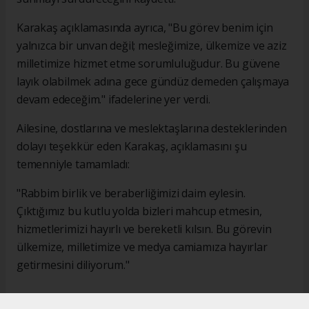
Karakaş açıklamasında ayrıca, "Bu görev benim için
yalnızca bir unvan değil; mesleğimize, ülkemize ve aziz
milletimize hizmet etme sorumluluğudur. Bu güvene
layık olabilmek adına gece gündüz demeden çalışmaya
devam edeceğim." ifadelerine yer verdi.
Ailesine, dostlarına ve meslektaşlarına desteklerinden
dolayı teşekkür eden Karakaş, açıklamasını şu
temenniyle tamamladı:
"Rabbim birlik ve beraberliğimizi daim eylesin.
Çıktığımız bu kutlu yolda bizleri mahcup etmesin,
hizmetlerimizi hayırlı ve bereketli kılsın. Bu görevin
ülkemize, milletimize ve medya camiamıza hayırlar
getirmesini diliyorum."