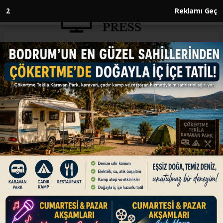
1
Reklamı Geç
Anasayfa
DÜNYA
İngiliz punk rap grubu Bob
Vylan'ın ABD'ye girişinin
engellenebileceği iddia edildi
DÜNYA
30.06.2025 - 11:26, Güncelleme: 30.06.2025 - 11:26
İngiltere'de düzenlenen "Glastonbury
Festivali"nde sahne alan İngiliz punk rap grubu
Bob Vylan'ın, performansı sırasında "Özgür
Filistin" ve "İsrail ordusuna ölüm" sloganları
atması nedeniyle ABD'ye girişinin