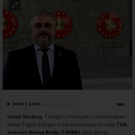
Erkek
|
Kadın
(Haberi Sesli Oku)
İsmail Karakaş
, Türkiye Cumhuriyeti Cumhurbaşkanı
Recep Tayyip Erdoğan'ın kararnamesiyle kurulan
Türk
İnternet Medya Birliği (TİMBİR)
çatısı altında