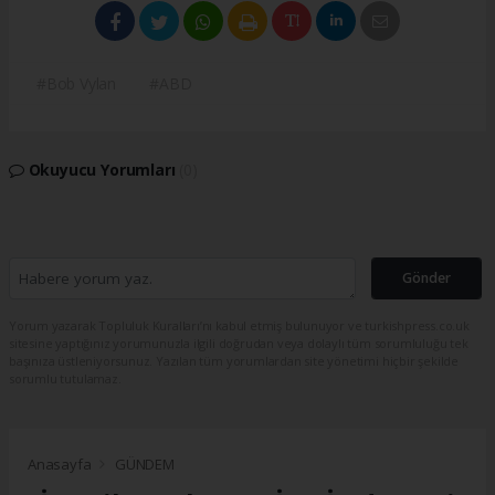
#Bob Vylan
#ABD
Okuyucu Yorumları
(0)
Gönder
Yorum yazarak Topluluk Kuralları’nı kabul etmiş bulunuyor ve turkishpress.co.uk
sitesine yaptığınız yorumunuzla ilgili doğrudan veya dolaylı tüm sorumluluğu tek
başınıza üstleniyorsunuz. Yazılan tüm yorumlardan site yönetimi hiçbir şekilde
sorumlu tutulamaz.
Anasayfa
GÜNDEM