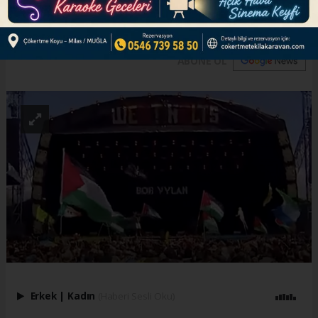
engellenebileceği ileri sürüldü.
ABONE OL
Erkek
|
Kadın
(Haberi Sesli Oku)