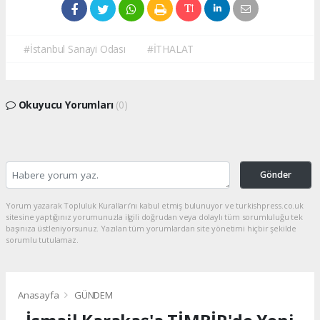
#İstanbul Sanayi Odası
#İTHALAT
Okuyucu Yorumları
(0)
Gönder
Yorum yazarak Topluluk Kuralları’nı kabul etmiş bulunuyor ve turkishpress.co.uk
sitesine yaptığınız yorumunuzla ilgili doğrudan veya dolaylı tüm sorumluluğu tek
başınıza üstleniyorsunuz. Yazılan tüm yorumlardan site yönetimi hiçbir şekilde
sorumlu tutulamaz.
Anasayfa
GÜNDEM