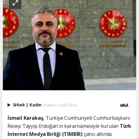
Erkek
|
Kadın
(Haberi Sesli Oku)
İsmail Karakaş
, Türkiye Cumhuriyeti Cumhurbaşkanı
Recep Tayyip Erdoğan'ın kararnamesiyle kurulan
Türk
İnternet Medya Birliği (TİMBİR)
çatısı altında